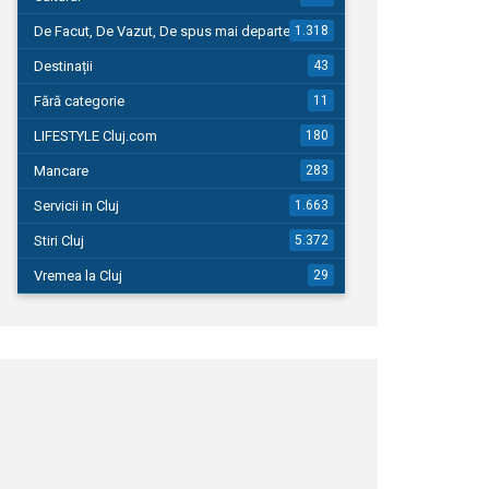
De Facut, De Vazut, De spus mai departe…
1.318
Destinații
43
Fără categorie
11
LIFESTYLE Cluj.com
180
Mancare
283
Servicii in Cluj
1.663
Stiri Cluj
5.372
Vremea la Cluj
29