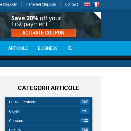
e Cluj.com
Parteneri Cluj.com
Contact
ARTICOLE
BUSINESS
CATEGORII ARTICOLE
CLUJ – Proiecte
262
Clujeni
291
Concurs
122
Cultural
268