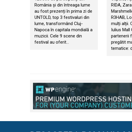
România și din întreaga lume
RIDA, Zara
au fost prezenți în prima zi de
Marshmello
UNTOLD, top 3 festivaluri din
R3HAB, Los
lume, transformând Cluj-
mulți alții.
Napoca în capitala mondială a
Iulius Mall
muzicii. Cele 9 scene din
partenerii f
festival au oferit…
pregătit m
tematice: d