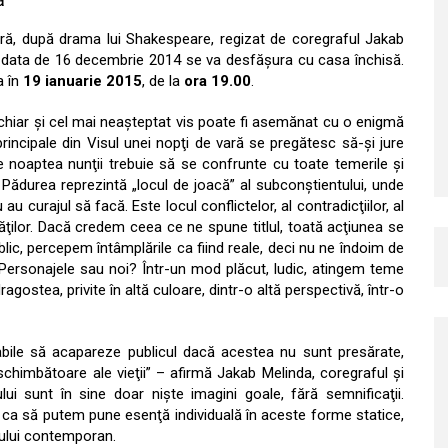
ară, după drama lui Shakespeare, regizat de coregraful Jakab
in data de 16 decembrie 2014 se va desfăşura cu casa închisă.
a în
19 ianuarie 2015
, de la
ora 19.00
.
o „chiar şi cel mai neaşteptat vis poate fi asemănat cu o enigmă
incipale din Visul unei nopţi de vară se pregătesc să-şi jure
de noaptea nunţii trebuie să se confrunte cu toate temerile şi
i. Pădurea reprezintă „locul de joacă” al subconştientului, unde
u curajul să facă. Este locul conflictelor, al contradicţiilor, al
ităţilor. Dacă credem ceea ce ne spune titlul, toată acţiunea se
ublic, percepem întâmplările ca fiind reale, deci nu ne îndoim de
 Personajele sau noi? Într-un mod plăcut, ludic, atingem teme
agostea, privite în altă culoare, dintr-o altă perspectivă, într-o
pabile să acapareze publicul dacă acestea nu sunt presărate,
chimbătoare ale vieţii” – afirmă Jakab Melinda, coregraful şi
ui sunt în sine doar nişte imagini goale, fără semnificaţii.
r ca să putem pune esenţă individuală în aceste forme statice,
nsului contemporan.