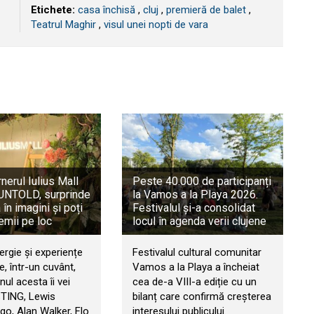
Etichete:
casa închisă
,
cluj
,
premieră de balet
,
Teatrul Maghir
,
visul unei nopti de vara
rnerul Iulius Mall
Peste 40.000 de participanți
a UNTOLD, surprinde
la Vamos a la Playa 2026.
în imagini și poți
Festivalul și-a consolidat
emii pe loc
locul în agenda verii clujene
ergie și experiențe
Festivalul cultural comunitar
, într-un cuvânt,
Vamos a la Playa a încheiat
ul acesta îi vei
cea de-a VIII-a ediție cu un
STING, Lewis
bilanț care confirmă creșterea
go, Alan Walker, Flo
interesului publicului.