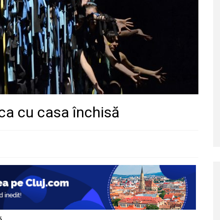
uca cu casa închisă
ă