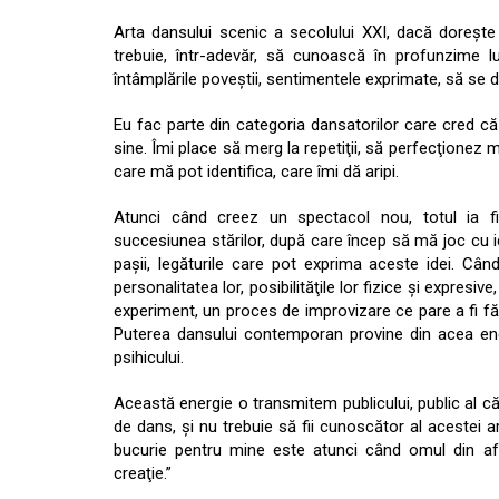
Arta dansului scenic a secolului XXI, dacă doreşte
trebuie, într-adevăr, să cunoască în profunzime l
întâmplările poveştii, sentimentele exprimate, să se d
Eu fac parte din categoria dansatorilor care cred că 
sine. Îmi place să merg la repetiţii, să perfecţionez
care mă pot identifica, care îmi dă aripi.
Atunci când creez un spectacol nou, totul ia fi
succesiunea stărilor, după care încep să mă joc cu ide
paşii, legăturile care pot exprima aceste idei. Cân
personalitatea lor, posibilităţile lor fizice şi expresiv
experiment, un proces de improvizare ce pare a fi fă
Puterea dansului contemporan provine din acea ener
psihicului.
Această energie o transmitem publicului, public al c
de dans, şi nu trebuie să fii cunoscător al acestei a
bucurie pentru mine este atunci când omul din af
creaţie.”