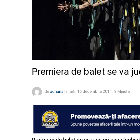
Premiera de balet se va j
de
adriana
|
marți, 16 decembrie 2014
|
3
Minute
Premiera de balet se va juca cu casa închis