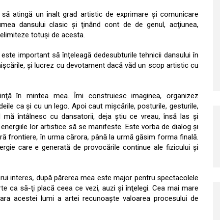
 să atingă un înalt grad artistic de exprimare şi comunicare
umea dansului clasic şi ţinând cont de de genul, acţiunea,
elimiteze totuşi de acesta.
este important să înţeleagă dedesubturile tehnicii dansului în
 mişcările, şi lucrez cu devotament dacă văd un scop artistic cu
inţă în mintea mea. Îmi construiesc imaginea, organizez
ile ca şi cu un lego. Apoi caut mişcările, posturile, gesturile,
d mă întâlnesc cu dansatorii, deja ştiu ce vreau, însă las şi
e, energiile lor artistice să se manifeste. Este vorba de dialog şi
ră frontiere, în urma cărora, până la urmă găsim forma finală.
gie care e generată de provocările continue ale fizicului şi
ărui interes, după părerea mea este major pentru spectacolele
rte ca să-ţi placă ceea ce vezi, auzi şi înţelegi. Cea mai mare
ara acestei lumi a artei recunoaşte valoarea procesului de