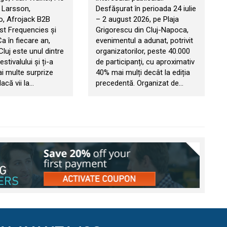
 Larsson,
Desfășurat în perioada 24 iulie
, Afrojack B2B
– 2 august 2026, pe Plaja
t Frequencies și
Grigorescu din Cluj-Napoca,
 Ca în fiecare an,
evenimentul a adunat, potrivit
 Cluj este unul dintre
organizatorilor, peste 40.000
estivalului și ți-a
de participanți, cu aproximativ
ai multe surprize
40% mai mulți decât la ediția
acă vii la…
precedentă. Organizat de…