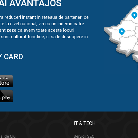
AI AVANTAJOS
ra reduceri instant in reteaua de parteneri ce
ate la nivel national, vin ca un indemn catre
ientizeze ca avem toate aceste locuri
sunt cultural-turistice, si sa le descopere in
Y CARD
IT & TECH
si de Cluj
Servicii SEO