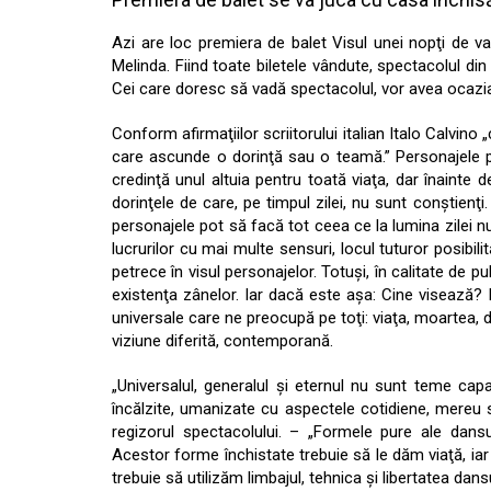
Azi are loc premiera de balet Visul unei nopţi de v
Melinda. Fiind toate biletele vândute, spectacolul d
Cei care doresc să vadă spectacolul, vor avea ocazi
Conform afirmaţiilor scriitorului italian Italo Calvin
care ascunde o dorinţă sau o teamă.” Personajele pr
credinţă unul altuia pentru toată viaţa, dar înainte 
dorinţele de care, pe timpul zilei, nu sunt conştienţ
personajele pot să facă tot ceea ce la lumina zilei nu a
lucrurilor cu mai multe sensuri, locul tuturor posibil
petrece în visul personajelor. Totuşi, în calitate de p
existenţa zânelor. Iar dacă este aşa: Cine visează?
universale care ne preocupă pe toţi: viaţa, moartea, dr
viziune diferită, contemporană.
„Universalul, generalul şi eternul nu sunt teme ca
încălzite, umanizate cu aspectele cotidiene, mereu s
regizorul spectacolului. – „Formele pure ale dansul
Acestor forme închistate trebuie să le dăm viaţă, ia
trebuie să utilizăm limbajul, tehnica şi libertatea da