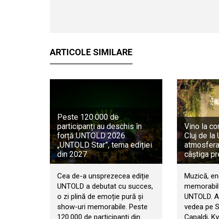
ARTICOLE SIMILARE
Peste 120.000 de
participanți au deschis în
Vino la co
forță UNTOLD 2026.
Cluj de l
„UNTOLD Star”, tema ediției
atmosfera 
din 2027
câștiga pr
Cea de-a unsprezecea ediție
Muzică, en
UNTOLD a debutat cu succes,
memorabile
o zi plină de emoție pură și
UNTOLD. An
show-uri memorabile. Peste
vedea pe 
120.000 de participanți din
Capaldi, Ky