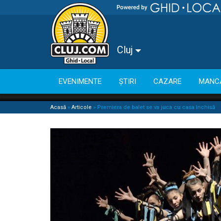
Cluj
EVENIMENTE
ȘTIRI
CAZARE
MANC
Acasă
»
Articole
»
Premiera de balet se va juca cu casa închisă