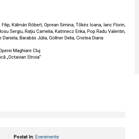
 Filip, Kálmán Róbert, Oprean Simina, Tőkés Ioana, Ianc Florin,
osu Sergiu, Raţiu Camelia, Katrinecz Erika, Pop Radu Valentin,
Daniela, Barabás Júlia, Göllner Delia, Cristea Diana
 Operei Maghiare Cluj
ică „Octavian Stroia”
Postat în:
Evenimente