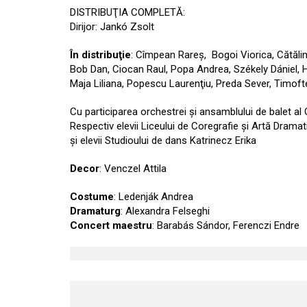
DISTRIBUŢIA COMPLETĂ:
Dirijor: Jankó Zsolt
În distribuţie
: Cîmpean Rareş, Bogoi Viorica, Cătălin
Bob Dan, Ciocan Raul, Popa Andrea, Székely Dániel, H
Maja Liliana, Popescu Laurenţiu, Preda Sever, Timofte 
Cu participarea orchestrei și ansamblului de balet al
Respectiv elevii Liceului de Coregrafie şi Artă Dramat
şi elevii Studioului de dans Katrinecz Erika
Decor
: Venczel Attila
Costume
: Ledenják Andrea
Dramaturg
: Alexandra Felseghi
Concert maestru
: Barabás Sándor, Ferenczi Endre