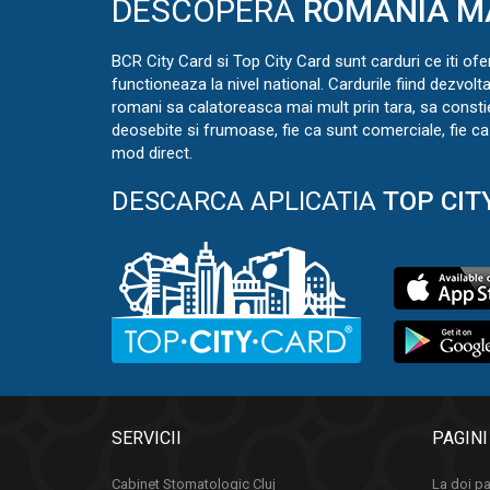
DESCOPERA
ROMANIA M
BCR City Card si Top City Card sunt carduri ce iti ofe
functioneaza la nivel national. Cardurile fiind dezvolt
romani sa calatoreasca mai mult prin tara, sa const
deosebite si frumoase, fie ca sunt comerciale, fie ca 
mod direct.
DESCARCA APLICATIA
TOP CIT
SERVICII
PAGINI
Cabinet Stomatologic Cluj
La doi pa