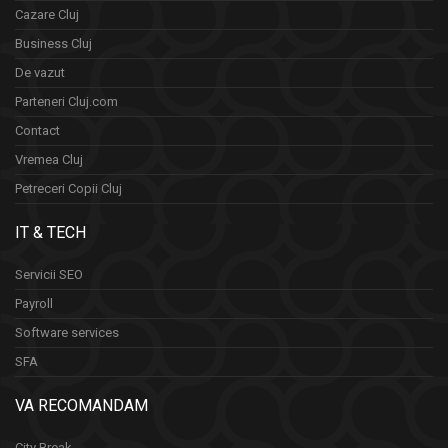
Cazare Cluj
Business Cluj
De vazut
Parteneri Cluj.com
Contact
Vremea Cluj
Petreceri Copii Cluj
IT & TECH
Servicii SEO
Payroll
Software services
SFA
VA RECOMANDAM
City Break