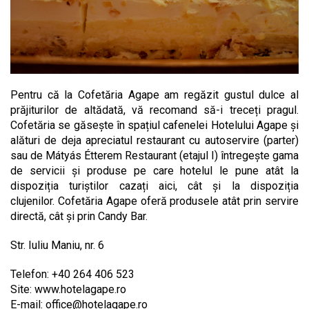
Pentru că la Cofetăria Agape am regăzit gustul dulce al
prăjiturilor de altădată, vă recomand să-i treceți pragul.
Cofetăria se găsește în spațiul cafenelei Hotelului Agape și
alături de deja apreciatul restaurant cu autoservire (parter)
sau de Mátyás Étterem Restaurant (etajul I) întregește gama
de servicii și produse pe care hotelul le pune atât la
dispoziția turiștilor cazați aici, cât și la dispoziția
clujenilor. Cofetăria Agape oferă produsele atât prin servire
directă, cât și prin Candy Bar.
Str. Iuliu Maniu, nr. 6
Telefon: +40 264 406 523
Site: www.hotelagape.ro
E-mail:
office@hotelagape.ro