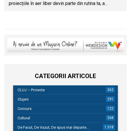
proiecțiile în aer liber devin parte din rutina ta, a…
CATEGORII ARTICOLE
CLUJ – Proiecte
262
Clujeni
291
Concurs
122
Cultural
268
De Facut, De Vazut, De spus mai departe…
1.318