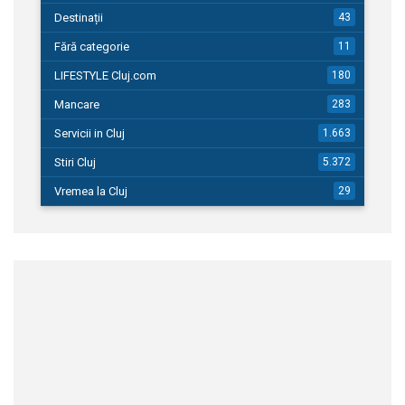
Destinații
43
Fără categorie
11
LIFESTYLE Cluj.com
180
Mancare
283
Servicii in Cluj
1.663
Stiri Cluj
5.372
Vremea la Cluj
29