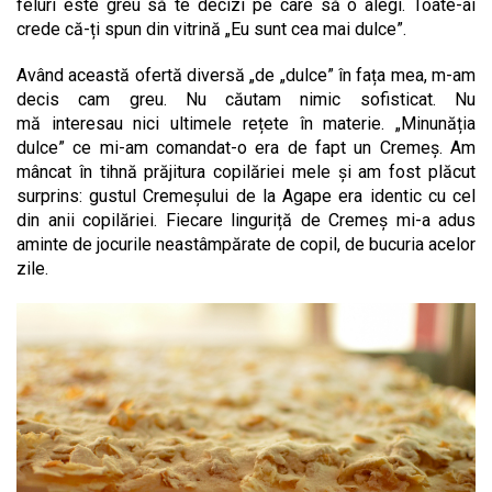
feluri este greu să te decizi pe care să o alegi. Toate-ai
crede că-ți spun din vitrină „Eu sunt cea mai dulce”.
Având această ofertă diversă „de „dulce” în fața mea, m-am
decis cam greu. Nu căutam nimic sofisticat. Nu
mă interesau nici ultimele rețete în materie. „Minunăția
dulce” ce mi-am comandat-o era de fapt un Cremeș. Am
mâncat în tihnă prăjitura copilăriei mele și am fost plăcut
surprins: gustul Cremeșului de la Agape era identic cu cel
din anii copilăriei. Fiecare linguriță de Cremeș mi-a adus
aminte de jocurile neastâmpărate de copil, de bucuria acelor
zile.