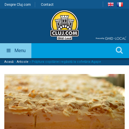
Despre Cluj.com
Contact
Menu
Acasă
»
Articole
»
Prăjitura copilăriei regăsită la cofetăria Agape