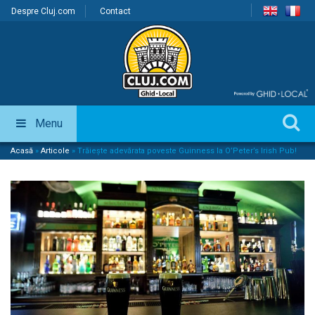
Despre Cluj.com
Contact
Menu
Acasă
»
Articole
»
Trăiește adevărata poveste Guinness la O’Peter’s Irish Pub!