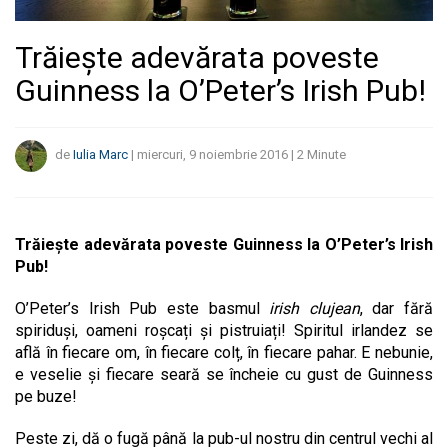
Trăiește adevărata poveste
Guinness la O’Peter’s Irish Pub!
de
Iulia Marc
|
miercuri, 9 noiembrie 2016
|
2
Minute
Trăiește adevărata poveste Guinness la O’Peter’s Irish
Pub!
O’Peter’s Irish Pub este basmul
irish clujean
, dar fără
spiriduși, oameni roșcați și pistruiați! Spiritul irlandez se
află în fiecare om, în fiecare colț, în fiecare pahar. E nebunie,
e veselie și fiecare seară se încheie cu gust de Guinness
pe buze!
Peste zi, dă o fugă până la pub-ul nostru din centrul vechi al