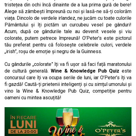
tristețea din ochi încă dinainte de a lua prima gură de bere!
Alege să zâmbești împreună cu noi și lasă-ne să-ți colorăm
viața. Dincolo de verdele irlandez, ne jucăm cu toate culorile
Pământului și îți pictăm un curcubeu vesel pe gânduri!
Acum, după ce gândurile tale au devenit vesele și viu
colorate, putem petrece împreună! O’Peter’s este pictorul
tău preferat pentru că folosește celebrele culori, verdele
„irish”, roșu de emoție și negru de la Guinness.
Cu gândurile „colorate” îți va fi ușor să faci față maratonului
de cultură generală.
Wine & Knowledge Pub Quiz
este
concursul care îți va ocupa serile de luni, iar O’Peter’s îți va
fi gazdă! Caută-ți prietenii inteligenți și cu simțul umorului și
vino la Wine & Knowledge Pub Quiz, competiție pentru
oameni cu mintea ascuțită!