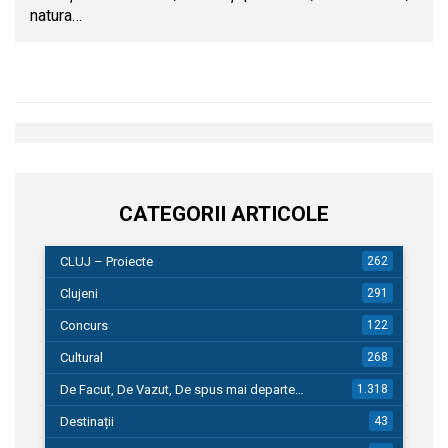
natura…
CATEGORII ARTICOLE
CLUJ – Proiecte
262
Clujeni
291
Concurs
122
Cultural
268
De Facut, De Vazut, De spus mai departe…
1.318
Destinații
43