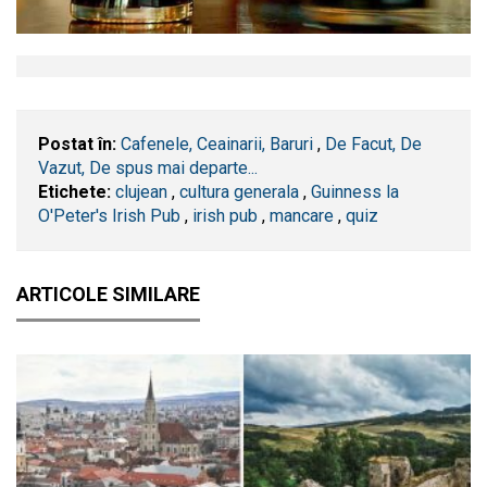
Postat în:
Cafenele, Ceainarii, Baruri
,
De Facut, De
Vazut, De spus mai departe...
Etichete:
clujean
,
cultura generala
,
Guinness la
O'Peter's Irish Pub
,
irish pub
,
mancare
,
quiz
ARTICOLE SIMILARE