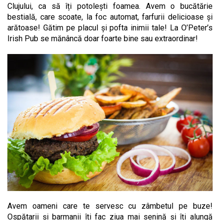
Clujului, ca să îți potolești foamea. Avem o bucătărie
bestială, care scoate, la foc automat, farfurii delicioase și
arătoase! Gătim pe placul și pofta inimii tale! La O’Peter’s
Irish Pub se mănâncă doar foarte bine sau extraordinar!
Avem oameni care te servesc cu zâmbetul pe buze!
Ospătarii și barmanii îți fac ziua mai senină și îți alungă