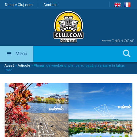
Despre Cluj.com
Contact
Menu
Acasă
»
Articole
»
Planuri de weekend: plimbare, joacă și relaxare în Iulius
Parc