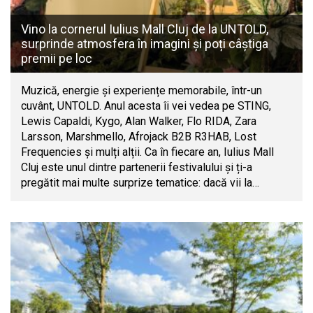
Vino la cornerul Iulius Mall Cluj de la UNTOLD,
surprinde atmosfera în imagini și poți câștiga
premii pe loc
Muzică, energie și experiențe memorabile, într-un
cuvânt, UNTOLD. Anul acesta îi vei vedea pe STING,
Lewis Capaldi, Kygo, Alan Walker, Flo RIDA, Zara
Larsson, Marshmello, Afrojack B2B R3HAB, Lost
Frequencies și mulți alții. Ca în fiecare an, Iulius Mall
Cluj este unul dintre partenerii festivalului și ți-a
pregătit mai multe surprize tematice: dacă vii la…