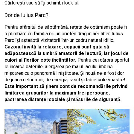
Cărturești sau să îți schimbi look-ul.
Dor de Iulius Parc?
Pentru sfârșitul de săptămână, rețeta de optimism poate fi
o plimbare cu familia ori un prieten drag în aer liber. Iulius
Parc își așteaptă vizitatorii într-un cadru natural idilic.
Gazonul invită la relaxare, copacii sunt gata să
adăpostească la umbră amatorii de lectură, iar jocul de
culori al florilor este încântător.
Pentru cei cărora sportul
le încarcă bateriile, alergarea pe malul lacului îmbină
mișcarea cu o panoramă liniștitoare. Și nouă ne-a fost dor
de joaca celor mici, de energia, râsul și tabieturile voastre!
Este important să ținem cont de recomandările privind
limitarea grupurilor la maximum trei persoane,
păstrarea distanței sociale și măsurile de siguranță.