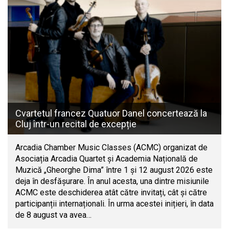
Cvartetul francez Quatuor Danel concertează la
Cluj într-un recital de excepție
Arcadia Chamber Music Classes (ACMC) organizat de
Asociația Arcadia Quartet și Academia Națională de
Muzică „Gheorghe Dima” între 1 și 12 august 2026 este
deja în desfășurare. În anul acesta, una dintre misiunile
ACMC este deschiderea atât către invitați, cât și către
participanții internaționali. În urma acestei inițieri, în data
de 8 august va avea…