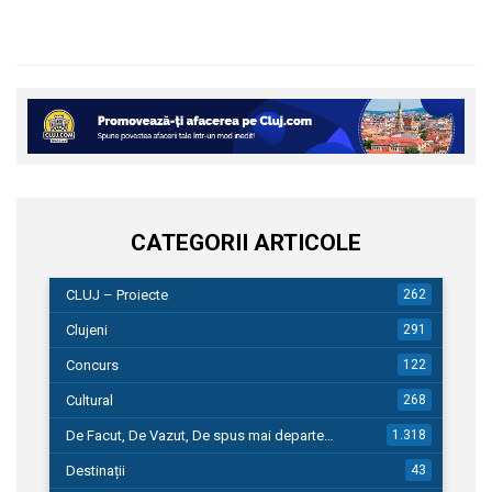
CATEGORII ARTICOLE
CLUJ – Proiecte
262
Clujeni
291
Concurs
122
Cultural
268
De Facut, De Vazut, De spus mai departe…
1.318
Destinații
43