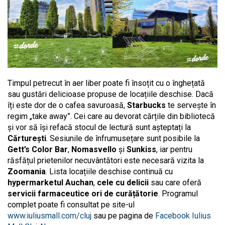
Timpul petrecut în aer liber poate fi însoțit cu o înghețată
sau gustări delicioase propuse de locațiile deschise. Dacă
îți este dor de o cafea savuroasă,
Starbucks
te servește în
regim „take away”. Cei care au devorat cărțile din bibliotecă
și vor să își refacă stocul de lectură sunt așteptați la
Cărturești
. Sesiunile de înfrumusețare sunt posibile la
Gett’s Color Bar
,
Nomasvello
și
Sunkiss
, iar pentru
răsfățul prietenilor necuvântători este necesară vizita la
Zoomania
. Lista locațiile deschise continuă cu
hypermarketul Auchan
,
cele cu delicii
sau care oferă
servicii farmaceutice ori de curățătorie
. Programul
complet poate fi consultat pe site-ul
www.iuliusmall.com/cluj
sau pe pagina de
Facebook Iulius