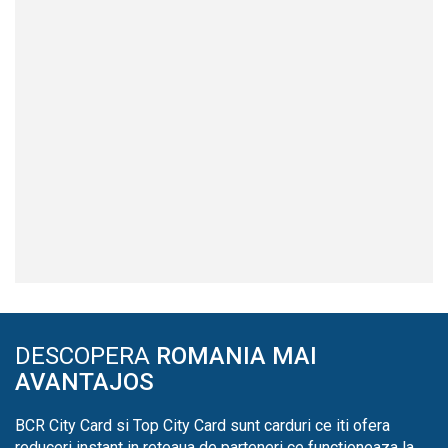
DESCOPERA
ROMANIA MAI
AVANTAJOS
BCR City Card si Top City Card sunt carduri ce iti ofera
reduceri instant in reteaua de parteneri ce functioneaza la