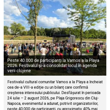
Peste 40.000 de participanți la Vamos a la Playa
2026. Festivalul și-a consolidat locul în agenda
verii clujene
Festivalul cultural comunitar Vamos a la Playa a încheiat
cea de-a VIII-a ediție cu un bilanț care confirmă
creșterea interesului publicului. Desfășurat în perioada
24 iulie – 2 august 2026, pe Plaja Grigorescu din Cluj-
Napoca, evenimentul a adunat, potrivit organizatorilor,
peste 40.000 de participanți, cu aproximativ 40% mai