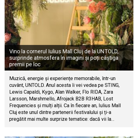
Vino la cornerul Iulius Mall Cluj de la UNTOLD,
surprinde atmosfera în imagini și poți câștiga
premii pe loc
Muzică, energie și experiențe memorabile, într-un
cuvânt, UNTOLD. Anul acesta îi vei vedea pe STING,
Lewis Capaldi, Kygo, Alan Walker, Flo RIDA, Zara
Larsson, Marshmello, Afrojack B2B R3HAB, Lost
Frequencies și mulți alții. Ca în fiecare an, Iulius Mall
Cluj este unul dintre partenerii festivalului și ți-a
pregătit mai multe surprize tematice: dacă vii la…