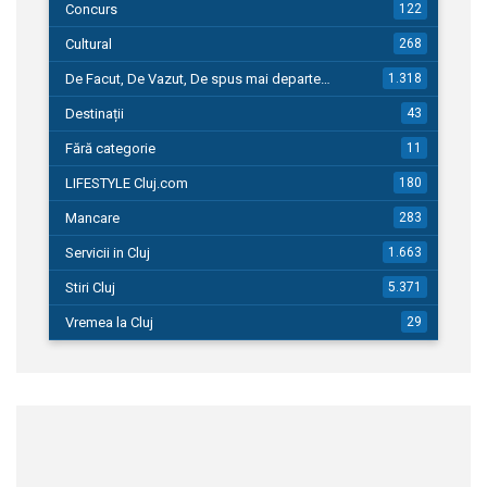
Concurs
122
Cultural
268
De Facut, De Vazut, De spus mai departe…
1.318
Destinații
43
Fără categorie
11
LIFESTYLE Cluj.com
180
Mancare
283
Servicii in Cluj
1.663
Stiri Cluj
5.371
Vremea la Cluj
29