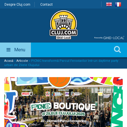
Despre Cluj.com
Contact
Menu
Acasă
»
Articole
»
PICNIC transformă Parcul Feroviarilor într-un daytime party
urban de Zilele Clujului