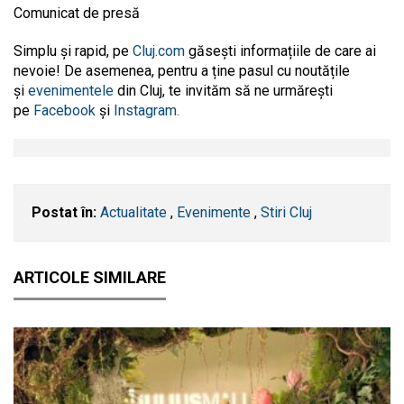
Comunicat de presă
Simplu și rapid, pe
Cluj.com
găsești informațiile de care ai
nevoie! De asemenea, pentru a ține pasul cu noutățile
și
evenimentele
din Cluj, te invităm să ne urmărești
pe
Facebook
și
Instagram.
Postat în:
Actualitate
,
Evenimente
,
Stiri Cluj
ARTICOLE SIMILARE