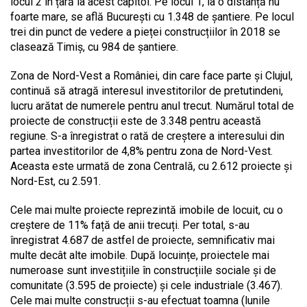
locul 2 în țară la acest capitol. Pe locul 1, la o distanță nu
foarte mare, se află București cu 1.348 de șantiere. Pe locul
trei din punct de vedere a pieței construcțiilor în 2018 se
clasează Timiș, cu 984 de șantiere.
Zona de Nord-Vest a României, din care face parte și Clujul,
continuă să atragă interesul investitorilor de pretutindeni,
lucru arătat de numerele pentru anul trecut. Numărul total de
proiecte de construcții este de 3.348 pentru această
regiune. S-a înregistrat o rată de creștere a interesului din
partea investitorilor de 4,8% pentru zona de Nord-Vest.
Aceasta este urmată de zona Centrală, cu 2.612 proiecte și
Nord-Est, cu 2.591.
Cele mai multe proiecte reprezintă imobile de locuit, cu o
creștere de 11% față de anii trecuți. Per total, s-au
înregistrat 4.687 de astfel de proiecte, semnificativ mai
multe decât alte imobile. După locuințe, proiectele mai
numeroase sunt investițiile în construcțiile sociale și de
comunitate (3.595 de proiecte) și cele industriale (3.467).
Cele mai multe construcții s-au efectuat toamna (lunile