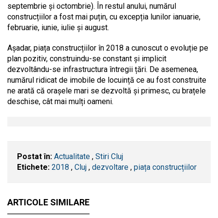
septembrie și octombrie). În restul anului, numărul
construcțiilor a fost mai puțin, cu excepția lunilor ianuarie,
februarie, iunie, iulie și august.
Așadar, piața construcțiilor în 2018 a cunoscut o evoluție pe
plan pozitiv, construindu-se constant și implicit
dezvoltându-se infrastructura întregii țări. De asemenea,
numărul ridicat de imobile de locuință ce au fost construite
ne arată că orașele mari se dezvoltă și primesc, cu brațele
deschise, cât mai mulți oameni.
Postat în:
Actualitate
,
Stiri Cluj
Etichete:
2018
,
​Cluj
,
dezvoltare
,
piața construcțiilor
ARTICOLE SIMILARE