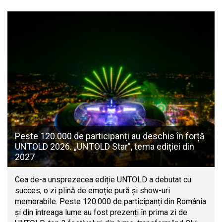
Peste 120.000 de participanți au deschis în forță
UNTOLD 2026. „UNTOLD Star”, tema ediției din
2027
Cea de-a unsprezecea ediție UNTOLD a debutat cu
succes, o zi plină de emoție pură și show-uri
memorabile. Peste 120.000 de participanți din România
și din întreaga lume au fost prezenți în prima zi de