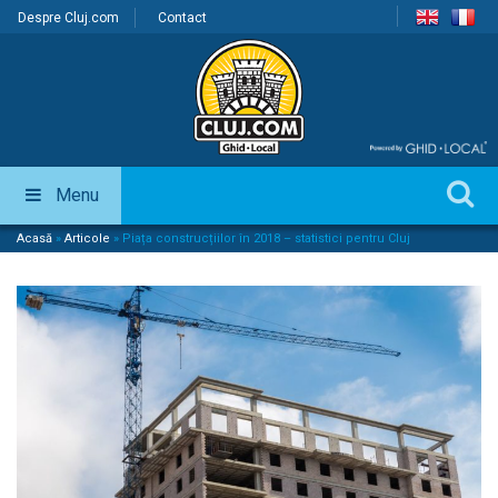
Despre Cluj.com
Contact
Menu
Acasă
»
Articole
»
Piața construcțiilor în 2018 – statistici pentru Cluj