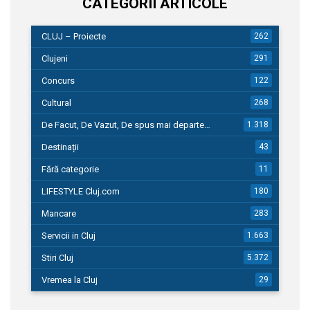
CATEGORII ARTICOLE
CLUJ – Proiecte
262
Clujeni
291
Concurs
122
Cultural
268
De Facut, De Vazut, De spus mai departe…
1.318
Destinații
43
Fără categorie
11
LIFESTYLE Cluj.com
180
Mancare
283
Servicii in Cluj
1.663
Stiri Cluj
5.372
Vremea la Cluj
29