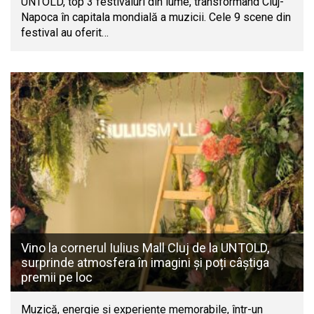
UNTOLD, top 3 festivaluri din lume, transformând Cluj-
Napoca în capitala mondială a muzicii. Cele 9 scene din
festival au oferit…
Vino la cornerul Iulius Mall Cluj de la UNTOLD,
surprinde atmosfera în imagini și poți câștiga
premii pe loc
Muzică, energie și experiențe memorabile, într-un