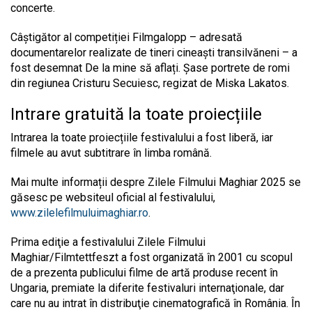
concerte.
Câștigător al competiției Filmgalopp – adresată
documentarelor realizate de tineri cineaști transilvăneni – a
fost desemnat De la mine să aflați. Șase portrete de romi
din regiunea Cristuru Secuiesc, regizat de Miska Lakatos.
Intrare gratuită la toate proiecțiile
Intrarea la toate proiecțiile festivalului a fost liberă, iar
filmele au avut subtitrare în limba română.
Mai multe informații despre Zilele Filmului Maghiar 2025 se
găsesc pe websiteul oficial al festivalului,
www.zilelefilmuluimaghiar.ro
.
Prima ediţie a festivalului Zilele Filmului
Maghiar/Filmtettfeszt a fost organizată în 2001 cu scopul
de a prezenta publicului filme de artă produse recent în
Ungaria, premiate la diferite festivaluri internaţionale, dar
care nu au intrat în distribuţie cinematografică în România. În