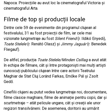
Napoca. Proiecțiile au avut loc la cinematograful Victoria și
cinematograful Arta.
Filme de top și producții locale
Dintre cele 59 de evenimente din programul clujean al
festivalului, 31 au fost proiecții de film, iar cele mai
vizionate lungmetraje au fost
Silent Friend
(r. Ildikó Enyedi),
Toate Stelele
(r. Renátó Olasz) și
Jimmy Jaguár
(r. Benedek
Fliegauf).
De altfel, producția
Toate Stelele/Minden Csillag
a avut atât
în echipa de filmare, cât și între protagoniști mai mulți artiști
cunoscuți publicului clujean între care actorii Teatrului
Maghiar de Stat Cluj Loránd Farkas, Emőke Pál și Zsolt
Gedő.
Cinefilii clujeni au putut vedea lungmetraje noi, documentare,
filme clasice maghiare, filme de animație pentru copii, dar și
scurtmetraje – atât pelicule ungare, cât și creații ale unor
regizori transilvăneni. De asemenea, doritorii au urmărit