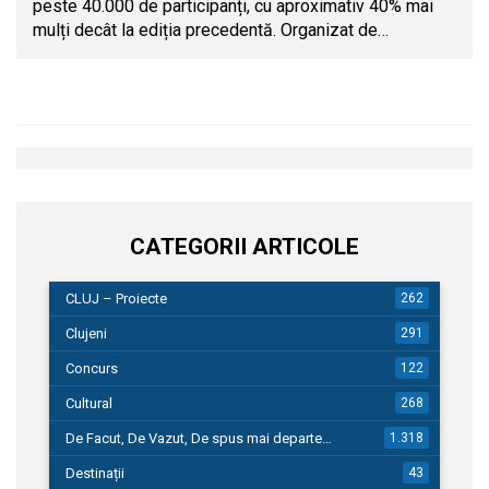
peste 40.000 de participanți, cu aproximativ 40% mai
mulți decât la ediția precedentă. Organizat de…
CATEGORII ARTICOLE
CLUJ – Proiecte
262
Clujeni
291
Concurs
122
Cultural
268
De Facut, De Vazut, De spus mai departe…
1.318
Destinații
43