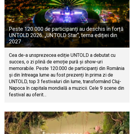
Peste 120.000 de participanți au deschis în forță
UNTOLD 2026. „UNTOLD Star”, tema ediției din
2027
Cea de-a unsprezecea ediție UNTOLD a debutat cu
succes, o zi plină de emoție pură și show-uri
memorabile. Peste 120.000 de participanți din România
și din întreaga lume au fost prezenți în prima zi de
UNTOLD, top 3 festivaluri din lume, transformând Cluj-
Napoca în capitala mondială a muzicii. Cele 9 scene din
festival au oferit…