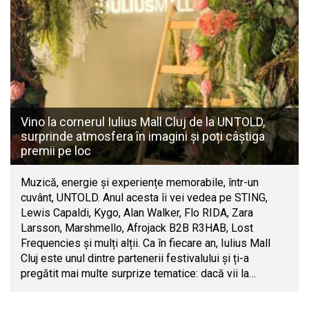
Vino la cornerul Iulius Mall Cluj de la UNTOLD,
surprinde atmosfera în imagini și poți câștiga
premii pe loc
Muzică, energie și experiențe memorabile, într-un
cuvânt, UNTOLD. Anul acesta îi vei vedea pe STING,
Lewis Capaldi, Kygo, Alan Walker, Flo RIDA, Zara
Larsson, Marshmello, Afrojack B2B R3HAB, Lost
Frequencies și mulți alții. Ca în fiecare an, Iulius Mall
Cluj este unul dintre partenerii festivalului și ți-a
pregătit mai multe surprize tematice: dacă vii la…