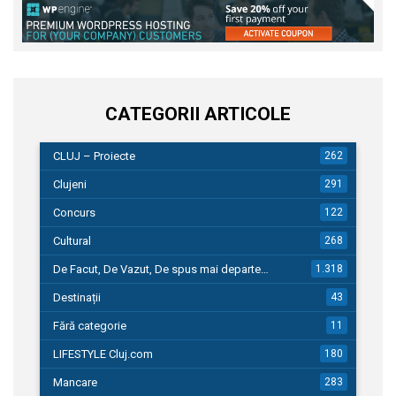
CATEGORII ARTICOLE
CLUJ – Proiecte
262
Clujeni
291
Concurs
122
Cultural
268
De Facut, De Vazut, De spus mai departe…
1.318
Destinații
43
Fără categorie
11
LIFESTYLE Cluj.com
180
Mancare
283