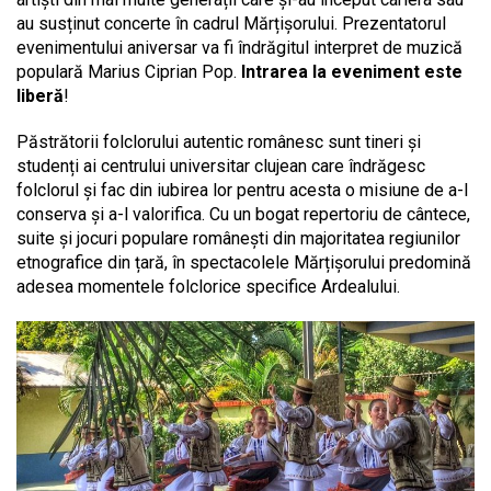
au susținut concerte în cadrul Mărțișorului. Prezentatorul
evenimentului aniversar va fi îndrăgitul interpret de muzică
populară Marius Ciprian Pop.
Intrarea la eveniment este
liberă
!
Păstrătorii folclorului autentic românesc sunt tineri și
studenți ai centrului universitar clujean care îndrăgesc
folclorul și fac din iubirea lor pentru acesta o misiune de a-l
conserva și a-l valorifica. Cu un bogat repertoriu de cântece,
suite și jocuri populare românești din majoritatea regiunilor
etnografice din țară, în spectacolele Mărțișorului predomină
adesea momentele folclorice specifice Ardealului.