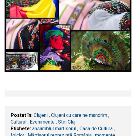
Postat în:
Clujeni
,
Clujeni cu care ne mandrim
,
Cultural
,
Evenimente
,
Stiri Cluj
Etichete:
ansamblul martisorul
,
Casa de Cultura
,
folclor
,
Mărțișorul reprezintă România
,
momente