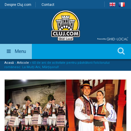
Despre Cluj.com
Contact
Menu
Acasă
»
Articole
»
60 de ani de activitate pentru păstrătorii folclorului
românesc: La Mulți Ani, Mărțișorul!