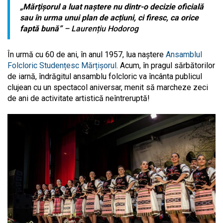
„Mărţişorul a luat naştere nu dintr-o decizie oficială
sau în urma unui plan de acțiuni, ci firesc, ca orice
faptă bună”
– Laurențiu Hodorog
În urmă cu 60 de ani, în anul 1957, lua naștere
Ansamblul
Folcloric Studențesc Mărțișorul
. Acum, în pragul sărbătorilor
de iarnă, îndrăgitul ansamblu folcloric va încânta publicul
clujean cu un spectacol aniversar, menit să marcheze zeci
de ani de activitate artistică neîntreruptă!