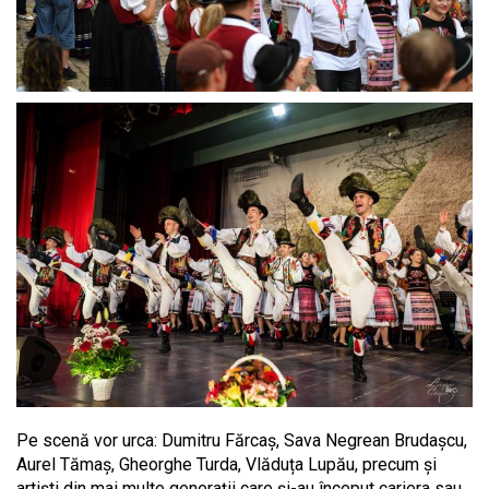
Pe scenă vor urca: Dumitru Fărcaș, Sava Negrean Brudașcu,
Aurel Tămaș, Gheorghe Turda, Vlăduța Lupău, precum și
artiști din mai multe generații care și-au început cariera sau