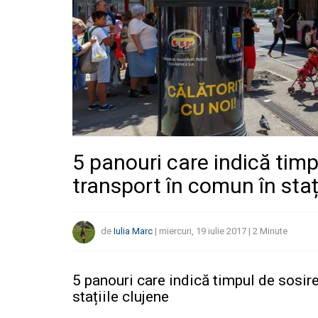
5 panouri care indică timp
transport în comun în staț
de
Iulia Marc
|
miercuri, 19 iulie 2017
|
2
Minute
5 panouri care indică timpul de sosir
stațiile clujene