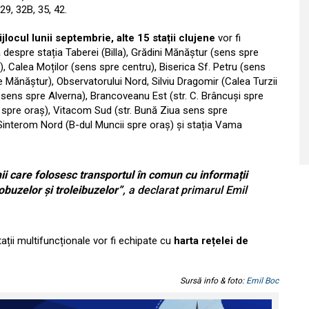
 29, 32B, 35, 42.
jlocul lunii septembrie, alte 15 stații clujene
vor fi
 despre stația Taberei (Billa), Grădini Mănăștur (sens spre
), Calea Moților (sens spre centru), Biserica Sf. Petru (sens
 Mănăștur), Observatorului Nord, Silviu Dragomir (Calea Turzii
i sens spre Alverna), Brancoveanu Est (str. C. Brâncuși spre
spre oraș), Vitacom Sud (str. Bună Ziua sens spre
, Sinterom Nord (B-dul Muncii spre oraș) și stația Vama
i care folosesc transportul în comun cu informații
obuzelor și troleibuzelor”
, a declarat primarul Emil
stații multifuncționale vor fi echipate cu
harta rețelei de
Sursă info & foto:
Emil Boc