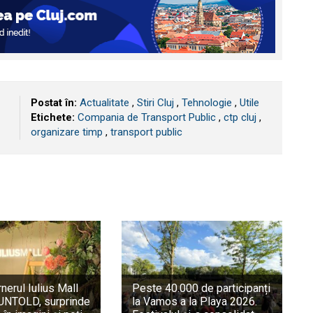
Postat în:
Actualitate
,
Stiri Cluj
,
Tehnologie
,
Utile
Etichete:
Compania de Transport Public
,
ctp cluj
,
organizare timp
,
transport public
rnerul Iulius Mall
Peste 40.000 de participanți
a UNTOLD, surprinde
la Vamos a la Playa 2026.