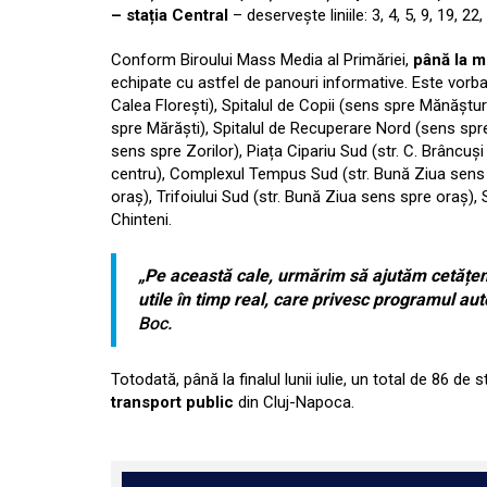
– stația Central
– deservește liniile: 3, 4, 5, 9, 19, 22,
Conform Biroului Mass Media al Primăriei,
până la mi
echipate cu astfel de panouri informative. Este vorba
Calea Florești), Spitalul de Copii (sens spre Mănăștur
spre Mărăști), Spitalul de Recuperare Nord (sens spre
sens spre Zorilor), Piața Cipariu Sud (str. C. Brâncuș
centru), Complexul Tempus Sud (str. Bună Ziua sens 
oraș), Trifoiului Sud (str. Bună Ziua sens spre oraș)
Chinteni.
„Pe această cale, urmărim să ajutăm cetățeni
utile în timp real, care privesc programul aut
Boc.
Totodată, până la finalul lunii iulie, un total de 86 de 
transport public
din Cluj-Napoca.