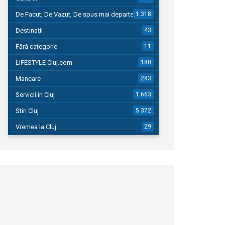
De Facut, De Vazut, De spus mai departe…
1.318
Destinații
43
Fără categorie
11
LIFESTYLE Cluj.com
180
Mancare
283
Servicii in Cluj
1.663
Stiri Cluj
5.372
Vremea la Cluj
29