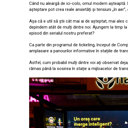
Când nu aleargă de ici-colo, omul modern așteaptă. Ia
așteptare pot crea reale anxietăți și tensiuni „în aer”,
Așa că e util să știi cât mai ai de așteptat, mai ales
depindem atât de mulți dintre noi. Ajungem la timp la 
episod din serialul nostru preferat?
Ca parte din programul de ticketing, început de Comp
amplasare a panourilor informative în stațiile de tran
Astfel, cum probabil mulți dintre voi ați observat dej
rămas până la sosirea în stație a mijloacelor de tran