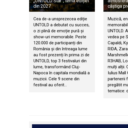
„UNTOLD Star”, tema ediției
atmosfera 
din 2027
câștiga pr
Cea de-a unsprezecea ediție
Muzică, en
UNTOLD a debutat cu succes,
memorabile
o zi plină de emoție pură și
UNTOLD. An
show-uri memorabile. Peste
vedea pe 
120.000 de participanți din
Capaldi, Ky
România și din întreaga lume
RIDA, Zara
au fost prezenți în prima zi de
Marshmello
UNTOLD, top 3 festivaluri din
R3HAB, Los
lume, transformând Cluj-
mulți alții.
Napoca în capitala mondială a
Iulius Mall
muzicii. Cele 9 scene din
partenerii f
festival au oferit…
pregătit m
tematice: d