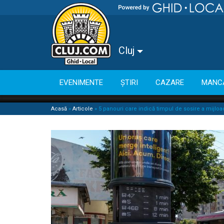
Cluj
EVENIMENTE
ȘTIRI
CAZARE
MANC
Acasă
»
Articole
»
5 panouri care indică timpul de sosire a mijloa