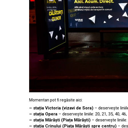
Momentan pot fi regăsite aici:
– stația Victoria (vizavi de Sora)
– deservește liniile
– stația Opera
– deservește liniile: 20, 21, 35, 40, 46
– stația Mărăști (Piața Mărăști)
– deservește liniile: 
– stația Crinului (Piața Mărăști spre centru)
– dese