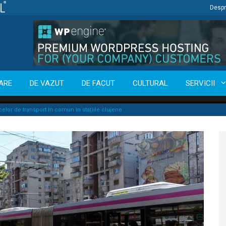
Despr
ARE
DE VAZUT
DE FACUT
CULTURAL
SERVICII
celor de transport în comun în stațiile clujene