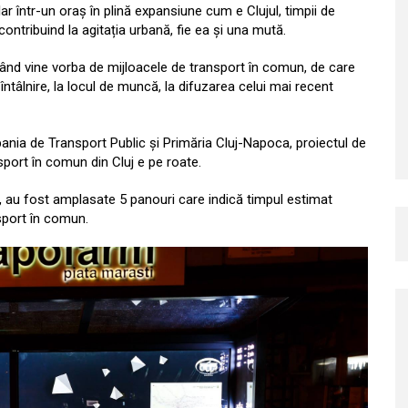
r într-un oraș în plină expansiune cum e Clujul, timpii de
 contribuind la agitația urbană, fie ea și una mută.
 când vine vorba de mijloacele de transport în comun, de care
întâlnire, la locul de muncă, la difuzarea celui mai recent
ania de Transport Public și Primăria Cluj-Napoca, proiectul de
sport în comun din Cluj e pe roate.
a, au fost amplasate 5 panouri care indică timpul estimat
sport în comun.