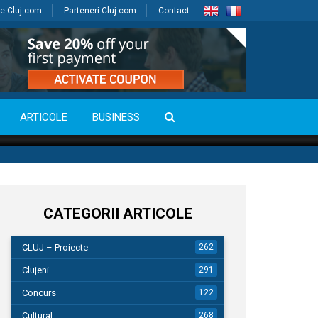
e Cluj.com
Parteneri Cluj.com
Contact
ARTICOLE
BUSINESS
CATEGORII ARTICOLE
CLUJ – Proiecte
262
Clujeni
291
Concurs
122
Cultural
268