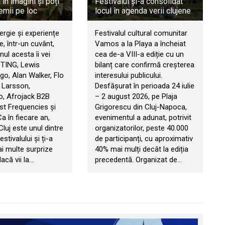
în imagini și poți
Festivalul și-a consolidat
emii pe loc
locul în agenda verii clujene
ergie și experiențe
Festivalul cultural comunitar
, într-un cuvânt,
Vamos a la Playa a încheiat
ul acesta îi vei
cea de-a VIII-a ediție cu un
STING, Lewis
bilanț care confirmă creșterea
go, Alan Walker, Flo
interesului publicului.
 Larsson,
Desfășurat în perioada 24 iulie
, Afrojack B2B
– 2 august 2026, pe Plaja
t Frequencies și
Grigorescu din Cluj-Napoca,
 Ca în fiecare an,
evenimentul a adunat, potrivit
 Cluj este unul dintre
organizatorilor, peste 40.000
estivalului și ți-a
de participanți, cu aproximativ
ai multe surprize
40% mai mulți decât la ediția
acă vii la…
precedentă. Organizat de…