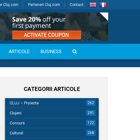
e Cluj.com
Parteneri Cluj.com
Contact
ARTICOLE
BUSINESS
CATEGORII ARTICOLE
CLUJ – Proiecte
262
Clujeni
291
Concurs
122
Cultural
268