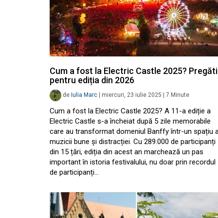
Cum a fost la Electric Castle 2025? Pregăti
pentru ediția din 2026
de
Iulia Marc
|
miercuri, 23 iulie 2025
|
7
Minute
Cum a fost la Electric Castle 2025? A 11-a ediție a
Electric Castle s-a încheiat după 5 zile memorabile
care au transformat domeniul Banffy într-un spațiu a
muzicii bune și distracției. Cu 289.000 de participanți
din 15 țări, ediția din acest an marchează un pas
important în istoria festivalului, nu doar prin recordul
de participanți…