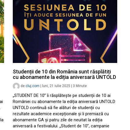
Studenții de 10 din România sunt răsplătiți
cu abonamente la ediția aniversară UNTOLD
de
cluj.com
|
luni, 21 iulie 2025
|
3
Minute
„STUDENT DE 10” îi răsplătește pe studenții de 10 ai
ai
României cu abonamente la ediția aniversară UNTOLD
.
UNTOLD continuă să fie alături de studenții cu
rezultate academice excepționale și îi premiază cu
la
abonamente GA și patru zile de neuitat la ediția
aniversară a festivalului. „Student de 10”, campanie