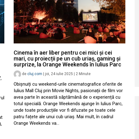
Cinema în aer liber pentru cei mici și cei
mari, cu proiecții pe un cub uriaș, gaming și
surprize, la Orange Weekends în Iulius Parc
de
cluj.com
|
joi, 24 iulie 2025
|
2
Minute
,
Obișnuiți cu weekend-urile cinematografice oferite de
Iulius Mall Cluj prin Movie Nights, pasionații de film vor
avea parte în această săptămână de o experiență cu
ul
totul specială. Orange Weekends ajunge în Iulius Parc,
unde toate producțiile vor fi difuzate pe toate cele
patru fațete ale unui cub uriaș. Mai mult, în cadrul
at
Orange Weekends va…
,