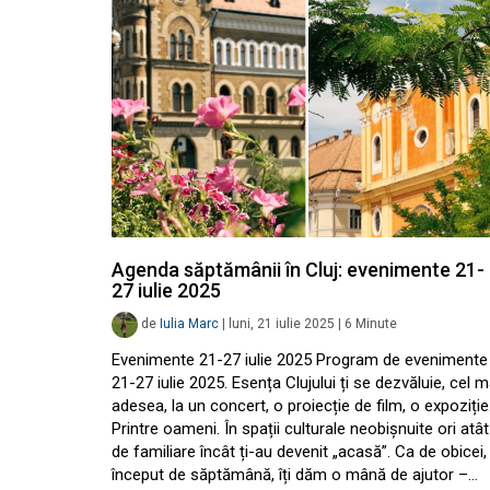
Agenda săptămânii în Cluj: evenimente 21-
27 iulie 2025
de
Iulia Marc
|
luni, 21 iulie 2025
|
6
Minute
Evenimente 21-27 iulie 2025 Program de evenimente
21-27 iulie 2025. Esența Clujului ți se dezvăluie, cel m
adesea, la un concert, o proiecție de film, o expoziție
Printre oameni. În spații culturale neobișnuite ori atât
de familiare încât ți-au devenit „acasă”. Ca de obicei, 
început de săptămână, îți dăm o mână de ajutor –…