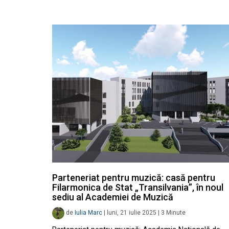
Parteneriat pentru muzică: casă pentru
Filarmonica de Stat „Transilvania”, în noul
sediu al Academiei de Muzică
de
Iulia Marc
|
luni, 21 iulie 2025
|
3
Minute