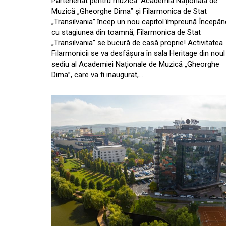
Parteneriat pentru muzică: Academia Națională de
Muzică „Gheorghe Dima” și Filarmonica de Stat
„Transilvania” încep un nou capitol împreună Începân
cu stagiunea din toamnă, Filarmonica de Stat
„Transilvania” se bucură de casă proprie! Activitatea
Filarmonicii se va desfășura în sala Heritage din noul
sediu al Academiei Naționale de Muzică „Gheorghe
Dima”, care va fi inaugurat,…