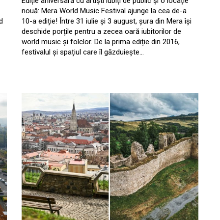
Ediție aniversară cu artiști iubiți de public și o locație
nouă: Mera World Music Festival ajunge la cea de-a
d
10-a ediție! Între 31 iulie și 3 august, șura din Mera își
deschide porțile pentru a zecea oară iubitorilor de
world music și folclor. De la prima ediție din 2016,
festivalul și spațiul care îl găzduiește…