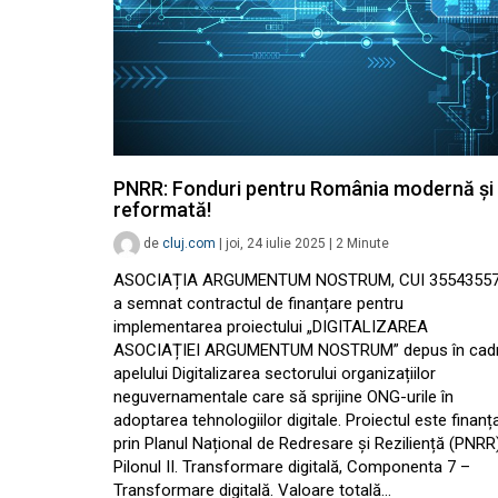
PNRR: Fonduri pentru România modernă și
reformată!
de
cluj.com
|
joi, 24 iulie 2025
|
2
Minute
ASOCIAȚIA ARGUMENTUM NOSTRUM, CUI 35543557
a semnat contractul de finanțare pentru
implementarea proiectului „DIGITALIZAREA
ASOCIAȚIEI ARGUMENTUM NOSTRUM” depus în cadr
apelului Digitalizarea sectorului organizațiilor
neguvernamentale care să sprijine ONG-urile în
adoptarea tehnologiilor digitale. Proiectul este finanț
prin Planul Național de Redresare și Reziliență (PNRR)
Pilonul II. Transformare digitală, Componenta 7 –
Transformare digitală. Valoare totală…