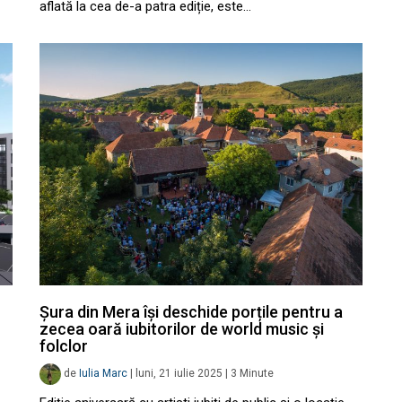
aflată la cea de-a patra ediție, este…
Șura din Mera își deschide porțile pentru a
zecea oară iubitorilor de world music și
folclor
de
Iulia Marc
|
luni, 21 iulie 2025
|
3
Minute