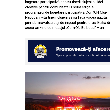
bugetare participativă pentru tinerii clujeni cu idei
creative pentru comunitate O nouă ediție a
programului de bugetare participativă Com’ON Cluj-
Napoca invită tinerii clujeni să își facă vocea auzită,
prin idei inovatoare și de impact pentru oraș. Ediția d
acest an vine cu mesajul „Com’ON Be Loud” – un…