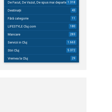
De Facut, De Vazut, De spus mai departe…
1.318
Destinații
43
Fără categorie
11
LIFESTYLE Cluj.com
180
Mancare
283
Servicii in Cluj
1.663
Stiri Cluj
5.372
Vremea la Cluj
29