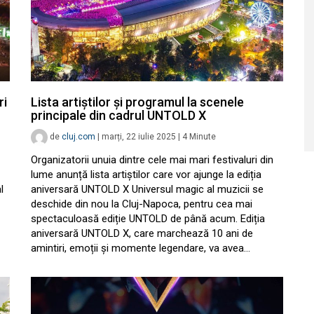
ri
Lista artiștilor și programul la scenele
principale din cadrul UNTOLD X
de
cluj.com
|
marți, 22 iulie 2025
|
4
Minute
Organizatorii unuia dintre cele mai mari festivaluri din
lume anunță lista artiștilor care vor ajunge la ediția
l
aniversară UNTOLD X Universul magic al muzicii se
deschide din nou la Cluj-Napoca, pentru cea mai
spectaculoasă ediție UNTOLD de până acum. Ediția
aniversară UNTOLD X, care marchează 10 ani de
amintiri, emoții și momente legendare, va avea…