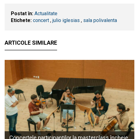
Postat în:
Actualitate
Etichete:
concert
,
julio iglesias
,
sala polivalenta
ARTICOLE SIMILARE
Concertele participanților la masterclass încheie