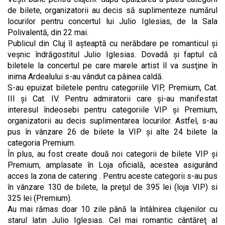
de bilete, organizatorii au decis să suplimenteze numărul
locurilor pentru concertul lui Julio Iglesias, de la Sala
Polivalentă, din 22 mai.
Publicul din Cluj îl aşteaptă cu nerăbdare pe romanticul şi
veşnic îndrăgostitul Julio Iglesias. Dovadă şi faptul că
biletele la concertul pe care marele artist îl va susţine în
inima Ardealului s-au vândut ca pâinea caldă.
S-au epuizat biletele pentru categoriile VIP, Premium, Cat.
III şi Cat. IV. Pentru admiratorii care şi-au manifestat
interesul îndeosebi pentru categoriile VIP şi Premium,
organizatorii au decis suplimentarea locurilor. Astfel, s-au
pus în vânzare 26 de bilete la VIP şi alte 24 bilete la
categoria Premium.
În plus, au fost create două noi categorii de bilete VIP și
Premium, amplasate în Loja oficială, acestea asigurând
acces la zona de catering . Pentru aceste categorii s-au pus
în vânzare 130 de bilete, la preţul de 395 lei (loja VIP) si
325 lei (Premium).
Au mai rămas doar 10 zile până la întâlnirea clujenilor cu
starul latin Julio Iglesias. Cel mai romantic cântăreţ al