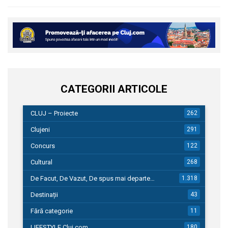
CATEGORII ARTICOLE
CLUJ – Proiecte
262
Clujeni
291
Concurs
122
Cultural
268
De Facut, De Vazut, De spus mai departe…
1.318
Destinații
43
Fără categorie
11
LIFESTYLE Cluj.com
180