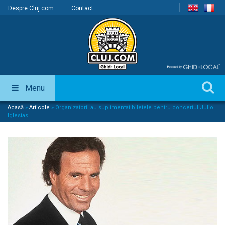
Despre Cluj.com
Contact
Menu
Acasă
»
Articole
»
Organizatorii au suplimentat biletele pentru concertul Julio
Iglesias