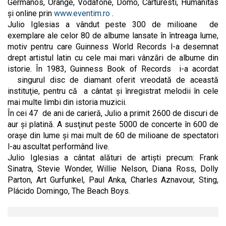
Germanos, Orange, Vodafone, Domo, Carturesti, Humanitas
și online prin
www.eventim.ro
.
Julio Iglesias a vândut peste 300 de milioane de
exemplare ale celor 80 de albume lansate în întreaga lume,
motiv pentru care Guinness World Records l-a desemnat
drept artistul latin cu cele mai mari vânzări de albume din
istorie. În 1983, Guinness Book of Records i-a acordat
singurul disc de diamant oferit vreodată de această
instituţie, pentru că a cântat şi înregistrat melodii în cele
mai multe limbi din istoria muzicii.
În cei 47 de ani de carieră, Julio a primit 2600 de discuri de
aur şi platină. A susţinut peste 5000 de concerte în 600 de
oraşe din lume şi mai mult de 60 de milioane de spectatori
l-au ascultat performând live.
Julio Iglesias a cântat alături de artişti precum: Frank
Sinatra, Stevie Wonder, Willie Nelson, Diana Ross, Dolly
Parton, Art Gurfunkel, Paul Anka, Charles Aznavour, Sting,
Plácido Domingo, The Beach Boys.