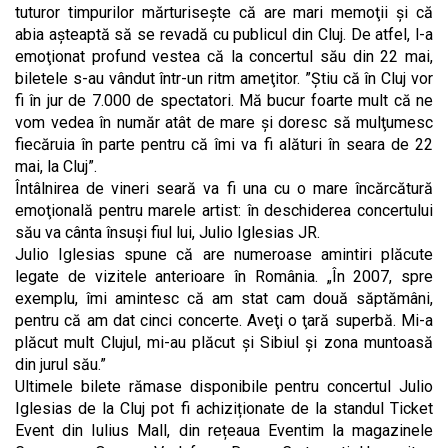
tuturor timpurilor mărturiseşte că are mari memoţii şi că
abia aşteaptă să se revadă cu publicul din Cluj. De atfel, l-a
emoţionat profund vestea că la concertul său din 22 mai,
biletele s-au vândut într-un ritm ameţitor. ”Ştiu că în Cluj vor
fi în jur de 7.000 de spectatori. Mă bucur foarte mult că ne
vom vedea în număr atât de mare şi doresc să mulţumesc
fiecăruia în parte pentru că îmi va fi alături în seara de 22
mai, la Cluj”.
Întâlnirea de vineri seară va fi una cu o mare încărcătură
emoţională pentru marele artist: în deschiderea concertului
său va cânta însuşi fiul lui, Julio Iglesias JR.
Julio Iglesias spune că are numeroase amintiri plăcute
legate de vizitele anterioare în România. „În 2007, spre
exemplu, îmi amintesc că am stat cam două săptămâni,
pentru că am dat cinci concerte. Aveţi o ţară superbă. Mi-a
plăcut mult Clujul, mi-au plăcut şi Sibiul şi zona muntoasă
din jurul său.”
Ultimele bilete rămase disponibile pentru concertul Julio
Iglesias de la Cluj pot fi achiziționate de la standul Ticket
Event din Iulius Mall, din rețeaua Eventim la magazinele