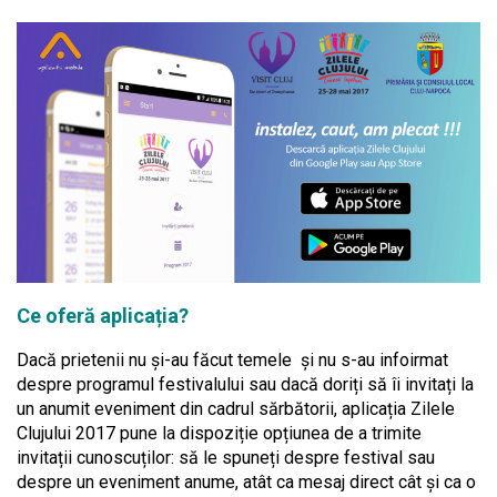
Ce oferă aplicația?
Dacă prietenii nu și-au făcut temele și nu s-au infoirmat
despre programul festivalului sau dacă doriți să îi invitați la
un anumit eveniment din cadrul sărbătorii, aplicația Zilele
Clujului 2017 pune la dispoziție opțiunea de a trimite
invitații cunoscuților: să le spuneți despre festival sau
despre un eveniment anume, atât ca mesaj direct cât și ca o