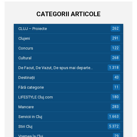
CATEGORII ARTICOLE
CLUJ – Proiecte
262
Clujeni
291
Concurs
122
Cultural
268
De Facut, De Vazut, De spus mai departe…
1.318
Destinații
43
Fără categorie
11
LIFESTYLE Cluj.com
180
Mancare
283
Servicii in Cluj
1.663
Stiri Cluj
5.372
Vremea la Cluj
29