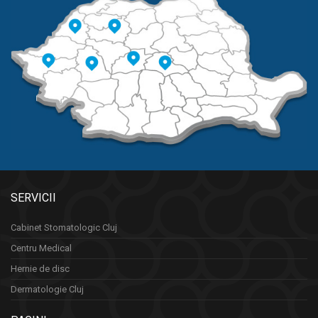
SERVICII
Cabinet Stomatologic Cluj
Centru Medical
Hernie de disc
Dermatologie Cluj