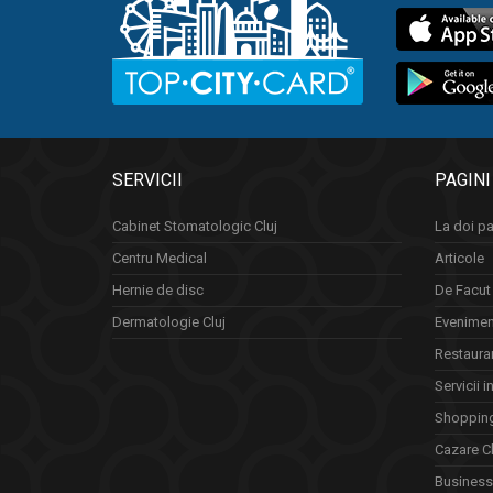
SERVICII
PAGINI
Cabinet Stomatologic Cluj
La doi pa
Centru Medical
Articole
Hernie de disc
De Facut 
Dermatologie Cluj
Eveniment
Restauran
Servicii i
Shopping
Cazare Cl
Business 