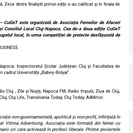
. Zece dintre finaliștii primei ediții s-au calificat și în finala de
i – CuGeT este organizată de Asociația Femeilor de Afaceri
 și Consiliul Local Cluj-Napoca. Cea de-a doua ediție CuGeT
ugetul local, în urma competiției de proiecte desfășurată de
BUSINESS.
-Napoca, Inspectoratul Școlar Județean Cluj și Facultatea de
 cadrul Universității „Babeș-Bolyai”.
io Cluj , Zile și Nopți, Napoca FM, Radio Impuls, Ziua de Cluj,
Cluj, Cluj Life, Transilvania Today, Cluj Today, AdMirror.
aţie non-guvernamentală, apolitică şi non-profit, înființată în
l al Vitrina Advertising. Asociația este formată din femei cu
anii ori care activează în profesii liberale. Printre proiectele