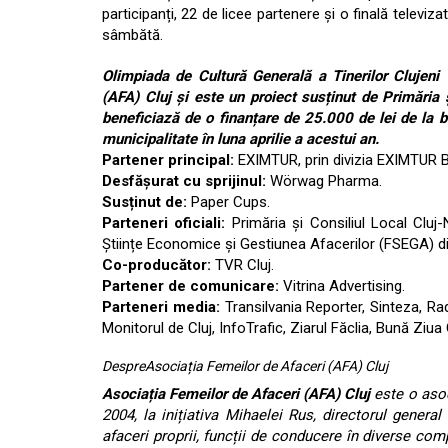
participanți, 22 de licee partenere și o finală televizată
sâmbătă.
Olimpiada de Cultură Generală a Tinerilor Clujen
(AFA) Cluj și este un proiect susținut de Primăria
beneficiază de o finanțare de 25.000 de lei de la b
municipalitate în luna aprilie a acestui an.
Partener principal:
EXIMTUR, prin divizia EXIMTUR 
Desfășurat cu sprijinul:
Wörwag Pharma.
Susținut de:
Paper Cups.
Parteneri oficiali:
Primăria și Consiliul Local Cluj
Științe Economice și Gestiunea Afacerilor (FSEGA) din
Co-producător:
TVR Cluj.
Partener de comunicare:
Vitrina Advertising.
Parteneri media:
Transilvania Reporter, Sinteza, Rad
Monitorul de Cluj, InfoTrafic, Ziarul Făclia, Bună Ziua 
DespreAsociația Femeilor de Afaceri (AFA) Cluj
Asociația Femeilor de Afaceri (AFA) Cluj
este o asoci
2004, la inițiativa Mihaelei Rus, directorul genera
afaceri proprii, funcții de conducere în diverse comp