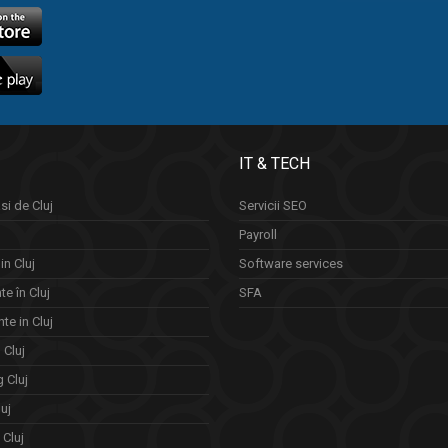
IT & TECH
si de Cluj
Servicii SEO
Payroll
in Cluj
Software services
e în Cluj
SFA
te in Cluj
n Cluj
 Cluj
uj
Cluj