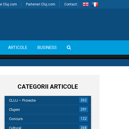
e Cluj.com
Parteneri Cluj.com
Contact
ARTICOLE
BUSINESS
CATEGORII ARTICOLE
CLUJ – Proiecte
262
Clujeni
291
Concurs
122
Cultural
268