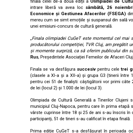
finala celei de-a doua ediții a
Olimpiadei de Cultu
intrare liberă va avea loc
sâmbătă, 26 noiembr
Economice și Gestiunea Afacerilor (FSEGA)
din
mereu cum se simt emoțiile și suspansul din sală vo
unei emisiuni-concurs de cultură generală.
„
Finala olimpiadei CuGeT este momentul cel mai sp
producătorului competiției, TVR Cluj, am pregătit un
și momente surpriză, ca să oferim publicului din sal
Rus
, Președintele Asociației Femeilor de Afaceri Cluj
Finala se va desfășura
succesiv
pentru cele
trei g
(clasele a XI-a și a XII-a) și grupa G3 (tinerii într
pentru cei 51 de finaliști: câștigătorii vor primi câte
de lei (locul 2) și 1.000 de lei (locul 3).
Olimpiada de Cultură Generală a Tinerilor Clujeni s
municipiul Cluj-Napoca, pentru care în prima etapă s-a
vârste cuprinse între 18 și 25 de ani s-au înscris în 
participanți, 51 de tineri s-au calificat în etapa finală.
Prima ediție CuGeT s-a desfășurat în perioada o