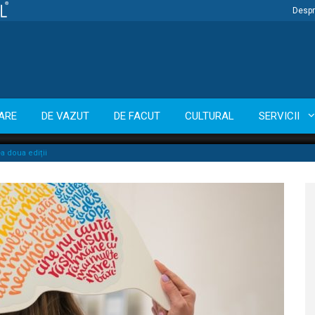
Despr
ARE
DE VAZUT
DE FACUT
CULTURAL
SERVICII
a doua ediții