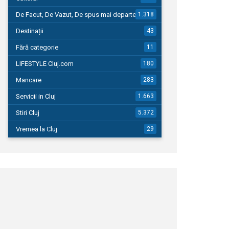
De Facut, De Vazut, De spus mai departe…
1.318
Destinații
43
Fără categorie
11
LIFESTYLE Cluj.com
180
Mancare
283
Servicii in Cluj
1.663
Stiri Cluj
5.372
Vremea la Cluj
29