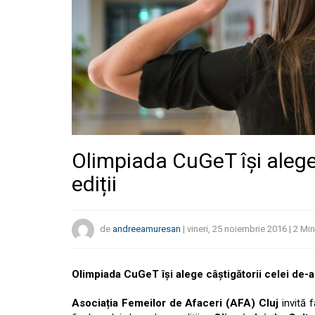
Olimpiada CuGeT își alege 
ediții
de
andreeamuresan
|
vineri, 25 noiembrie 2016
|
2
Min
Olimpiada CuGeT își alege câștigătorii celei de-a
Asociația Femeilor de Afaceri (AFA) Cluj
invită f