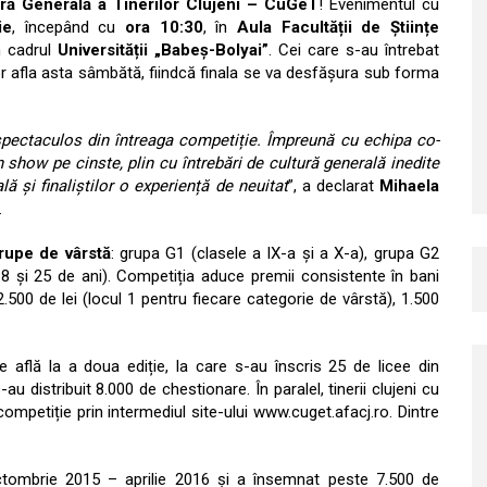
ră Generală a Tinerilor Clujeni – CuGeT
! Evenimentul cu
ie
, începând cu
ora 10:30
, în
Aula Facultății de Științe
 cadrul
Universității „Babeș-Bolyai”
. Cei care s-au întrebat
r afla asta sâmbătă, fiindcă finala se va desfășura sub forma
ectaculos din întreaga competiție. Împreună cu echipa co-
 show pe cinste, plin cu întrebări de cultură generală inedite
ă și finaliștilor o experiență de neuitat
”, a declarat
Mihaela
.
rupe de vârstă
: grupa G1 (clasele a IX-a și a X-a), grupa G2
e 18 și 25 de ani). Competiția aduce premii consistente în bani
 2.500 de lei (locul 1 pentru fiecare categorie de vârstă), 1.500
e află la a doua ediție, la care s-au înscris 25 de licee din
u distribuit 8.000 de chestionare. În paralel, tinerii clujeni cu
competiție prin intermediul site-ului www.cuget.afacj.ro. Dintre
ctombrie 2015 – aprilie 2016 și a însemnat peste 7.500 de