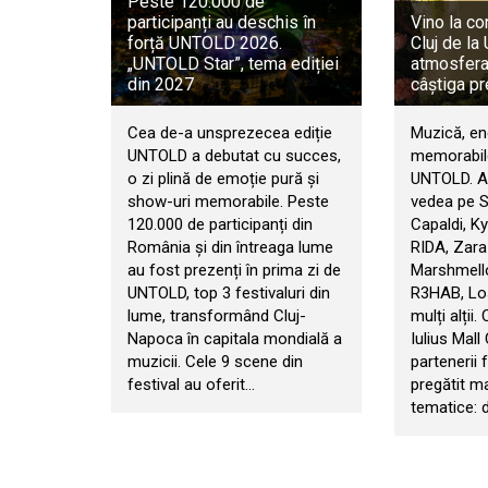
Peste 120.000 de
participanți au deschis în
Vino la co
forță UNTOLD 2026.
Cluj de l
„UNTOLD Star”, tema ediției
atmosfera 
din 2027
câștiga pr
Cea de-a unsprezecea ediție
Muzică, en
UNTOLD a debutat cu succes,
memorabile
o zi plină de emoție pură și
UNTOLD. An
show-uri memorabile. Peste
vedea pe 
120.000 de participanți din
Capaldi, Ky
România și din întreaga lume
RIDA, Zara
au fost prezenți în prima zi de
Marshmello
UNTOLD, top 3 festivaluri din
R3HAB, Los
lume, transformând Cluj-
mulți alții.
Napoca în capitala mondială a
Iulius Mall
muzicii. Cele 9 scene din
partenerii f
festival au oferit…
pregătit m
tematice: d