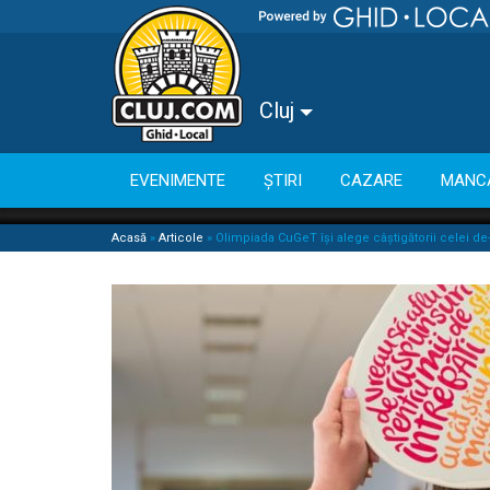
Cluj
EVENIMENTE
ȘTIRI
CAZARE
MANC
Acasă
»
Articole
»
Olimpiada CuGeT își alege câștigătorii celei de-