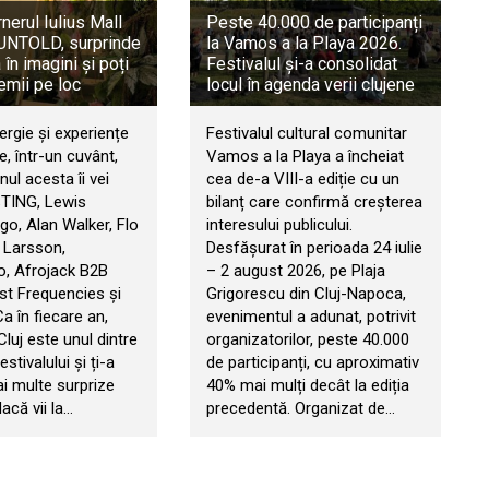
rnerul Iulius Mall
Peste 40.000 de participanți
a UNTOLD, surprinde
la Vamos a la Playa 2026.
în imagini și poți
Festivalul și-a consolidat
emii pe loc
locul în agenda verii clujene
ergie și experiențe
Festivalul cultural comunitar
, într-un cuvânt,
Vamos a la Playa a încheiat
ul acesta îi vei
cea de-a VIII-a ediție cu un
STING, Lewis
bilanț care confirmă creșterea
go, Alan Walker, Flo
interesului publicului.
 Larsson,
Desfășurat în perioada 24 iulie
, Afrojack B2B
– 2 august 2026, pe Plaja
t Frequencies și
Grigorescu din Cluj-Napoca,
 Ca în fiecare an,
evenimentul a adunat, potrivit
 Cluj este unul dintre
organizatorilor, peste 40.000
estivalului și ți-a
de participanți, cu aproximativ
ai multe surprize
40% mai mulți decât la ediția
acă vii la…
precedentă. Organizat de…