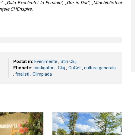
 „Gala Excelenței la Feminin”, „Ore în Dar”, „Mini-biblioteci
ințele SHEnspire.
Postat în:
Evenimente
,
Stiri Cluj
Etichete:
castigatori
,
​Cluj
,
CuGet
,
cultura generala
,
finalisti
,
Olimpiada