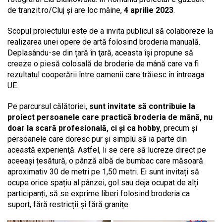
de tranzit.ro/Cluj și are loc mâine,
4 aprilie 2023
.
Scopul proiectului este de a invita publicul să colaboreze la
realizarea unei opere de artă folosind broderia manuală.
Deplasându-se din țară în ţară, aceasta își propune să
creeze o piesă colosală de broderie de mână care va fi
rezultatul cooperării între oamenii care trăiesc în întreaga
UE.
Pe parcursul călătoriei,
sunt invitate să contribuie la
proiect persoanele care practică broderia de mână, nu
doar la scară profesională, ci și ca hobby
, precum și
persoanele care doresc pur și simplu să ia parte din
această experienţă. Astfel, li se cere să lucreze direct pe
aceeași țesătură, o pânză albă de bumbac care măsoară
aproximativ 30 de metri pe 1,50 metri. Ei sunt invitați să
ocupe orice spațiu al pânzei, gol sau deja ocupat de alți
participanți, să se exprime liberi folosind broderia ca
suport, fără restricții și fără granițe.