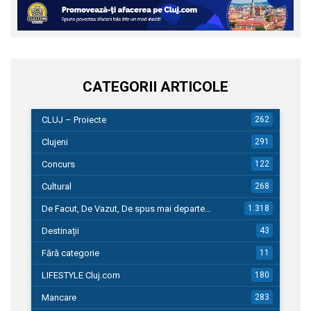
CATEGORII ARTICOLE
CLUJ – Proiecte
262
Clujeni
291
Concurs
122
Cultural
268
De Facut, De Vazut, De spus mai departe…
1.318
Destinații
43
Fără categorie
11
LIFESTYLE Cluj.com
180
Mancare
283