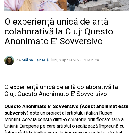
O experiență unică de artă
colaborativă la Cluj: Questo
Anonimato E’ Sovversivo
de
Mălina Hăineală
|
luni, 3 aprilie 2023
|
2
Minute
O experiență unică de artă colaborativă la
Cluj: Questo Anonimato E’ Sovversivo
Questo Anonimato E’ Sovversivo (Acest anonimat este
subversiv)
este un proiect al artistului italian Ruben
Montini. Acesta constă dintr-o călătorie prin fiecare țară a
Uniunii Europene pe care artistul o realizează împreună cu
fotograful Ela Bialkowska. În România proiectul e găzduit