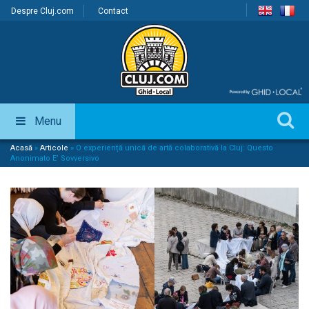
Despre Cluj.com
Contact
Menu
Acasă
»
Articole
»
O experiență unică de artă colaborativă la Cluj: Questo
Anonimato E’ Sovversivo