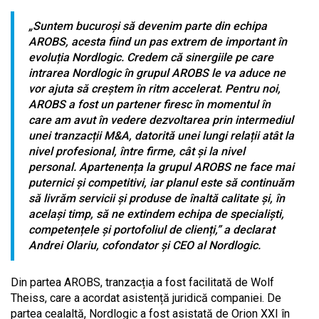
„
Suntem bucuroși să devenim parte din echipa
AROBS, acesta fiind un pas extrem de important în
evoluția Nordlogic. Credem că sinergiile pe care
intrarea Nordlogic în grupul AROBS le va aduce ne
vor ajuta să creștem în ritm accelerat. Pentru noi,
AROBS a fost un partener firesc în momentul în
care am avut în vedere dezvoltarea prin intermediul
unei tranzacții M&A, datorită unei lungi relații atât la
nivel profesional, între firme, cât și la nivel
personal. Apartenența la grupul AROBS ne face mai
puternici și competitivi, iar planul este să continuăm
să livrăm servicii și produse de înaltă calitate și, în
același timp, să ne extindem echipa de specialiști,
competențele și portofoliul de clienți,
” a declarat
Andrei Olariu, cofondator și CEO al Nordlogic.
Din partea AROBS, tranzacția a fost facilitată de Wolf
Theiss, care a acordat asistență juridică companiei. De
partea cealaltă, Nordlogic a fost asistată de Orion XXI în