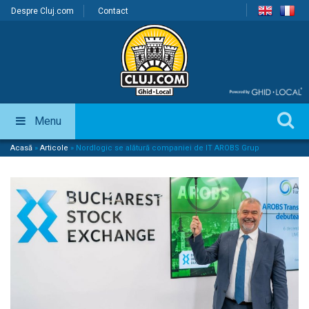
Despre Cluj.com
Contact
Menu
Acasă
»
Articole
»
Nordlogic se alătură companiei de IT AROBS Grup