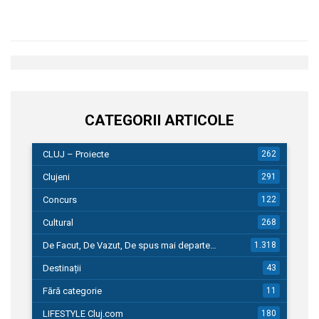
CATEGORII ARTICOLE
CLUJ – Proiecte
262
Clujeni
291
Concurs
122
Cultural
268
De Facut, De Vazut, De spus mai departe…
1.318
Destinații
43
Fără categorie
11
LIFESTYLE Cluj.com
180