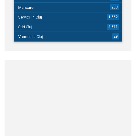
Mancare
283
Servicii in Cluj
1.662
Stiri Cluj
5.371
Vremea la Cluj
29