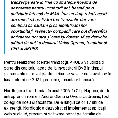
tranzacție este în linie cu strategia noastră de
dezvoltare pentru următorii ani, bazată pe o
activitate intensă de M&A. Într-un timp relativ scurt,
am reușit să realizăm trei tranzacții, dar vom
continua să căutăm și să identificăm noi
oportunități, respectiv companii care pot diversifica
activitatea noastră și care își doresc să se dezvolte
alături de noi,
” a declarat Voicu Oprean, fondator și
CEO al AROBS.
Pentru realizarea acestei tranzacții, AROBS va utiliza o
parte din capitalul atras de la investitorii BVB în timpul
plasamentului privat pentru acțiunile sale, care a avut loc în
luna octombrie 2021, precum și finanțare bancară.
Nordlogic a fost fondat în anul 2006, în Cluj-Napoca, de doi
antreprenori români, Andrei Olariu și Ovidiu Codreanu, foști
colegi de liceu și facultate. De-a lungul celor 17 ani de
existență, Nordlogic a dezvoltat și implementat aplicații
web și cloud, precum și software bazat pe familia de