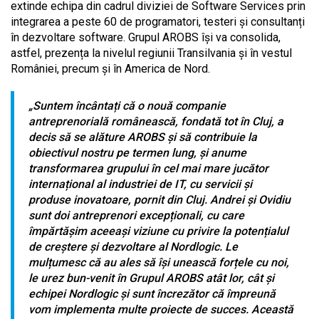
extinde echipa din cadrul diviziei de Software Services prin
integrarea a peste 60 de programatori, testeri și consultanți
în dezvoltare software. Grupul AROBS își va consolida,
astfel, prezența la nivelul regiunii Transilvania și în vestul
României, precum și în America de Nord.
„
Suntem încântați că o nouă companie
antreprenorială românească, fondată tot în Cluj, a
decis să se alăture AROBS și să contribuie la
obiectivul nostru pe termen lung, și anume
transformarea grupului în cel mai mare jucător
internațional al industriei de IT, cu servicii și
produse inovatoare, pornit din Cluj. Andrei și Ovidiu
sunt doi antreprenori excepționali, cu care
împărtășim aceeași viziune cu privire la potențialul
de creștere și dezvoltare al Nordlogic. Le
mulțumesc că au ales să își unească forțele cu noi,
le urez bun-venit în Grupul AROBS atât lor, cât și
echipei Nordlogic și sunt încrezător că împreună
vom implementa multe proiecte de succes. Această