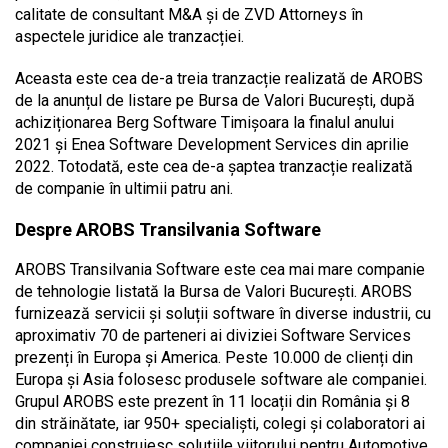
calitate de consultant M&A și de ZVD Attorneys în
aspectele juridice ale tranzacției.
Aceasta este cea de-a treia tranzacție realizată de AROBS
de la anunțul de listare pe Bursa de Valori București, după
achiziționarea Berg Software Timișoara la finalul anului
2021 și Enea Software Development Services din aprilie
2022. Totodată, este cea de-a șaptea tranzacție realizată
de companie în ultimii patru ani.
Despre AROBS Transilvania Software
AROBS Transilvania Software este cea mai mare companie
de tehnologie listată la Bursa de Valori București. AROBS
furnizează servicii și soluții software în diverse industrii, cu
aproximativ 70 de parteneri ai diviziei Software Services
prezenți în Europa și America. Peste 10.000 de clienți din
Europa și Asia folosesc produsele software ale companiei.
Grupul AROBS este prezent în 11 locații din România și 8
din străinătate, iar 950+ specialiști, colegi și colaboratori ai
companiei construiesc soluțiile viitorului pentru Automotive,