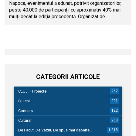
Napoca, evenimentul a adunat, potrivit organizatorilor,
peste 40.000 de participanți, cu aproximativ 40% mai
mulți decât la ediția precedentă. Organizat de…
CATEGORII ARTICOLE
CLUJ – Proiecte
262
Clujeni
291
Concurs
122
Cultural
268
De Facut, De Vazut, De spus mai departe…
1.318