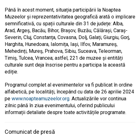
Până în acest moment, situația participării la Noaptea
Muzeelor și reprezentativitatea geografică arată o implicare
semnificativă, cu spații culturale din 31 de județe: Alba,
Arad, Argeș, Bacău, Bihor, Brașov, Buzău, Călărași, Caraș-
Severin, Cluj, Constanța, Covasna, Dolj, Galați, Giurgiu, Gorj,
Harghita, Hunedoara, Ialomița, Iași, Ilfov, Maramureș,
Mehedinți, Mureș, Prahova, Sibiu, Suceava, Teleorman,
Timiș, Tulcea, Vrancea; astfel, 221 de muzee și entități
culturale sunt deja înscrise pentru a participa la această
ediție.
Programul complet al evenimentelor va fi publicat în ordine
alfabetică, pe localități, începând cu data de 26 aprilie 2024
pe
www.noapteamuzeelor.org
. Actualizările vor continua
zilnic până în ziua evenimentului, oferind publicului
informații detaliate despre toate activitățile programate.
Comunicat de presă