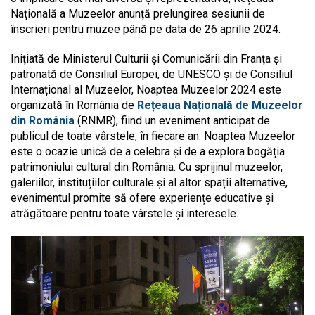
Națională a Muzeelor anunță prelungirea sesiunii de
înscrieri pentru muzee până pe data de 26 aprilie 2024.
Inițiată de Ministerul Culturii și Comunicării din Franța și
patronată de Consiliul Europei, de UNESCO și de Consiliul
Internațional al Muzeelor, Noaptea Muzeelor 2024 este
organizată în România de
Rețeaua Națională de Muzeelor
din România
(RNMR), fiind un eveniment anticipat de
publicul de toate vârstele, în fiecare an. Noaptea Muzeelor
este o ocazie unică de a celebra și de a explora bogăția
patrimoniului cultural din România. Cu sprijinul muzeelor,
galeriilor, instituțiilor culturale și al altor spații alternative,
evenimentul promite să ofere experiențe educative și
atrăgătoare pentru toate vârstele și interesele.