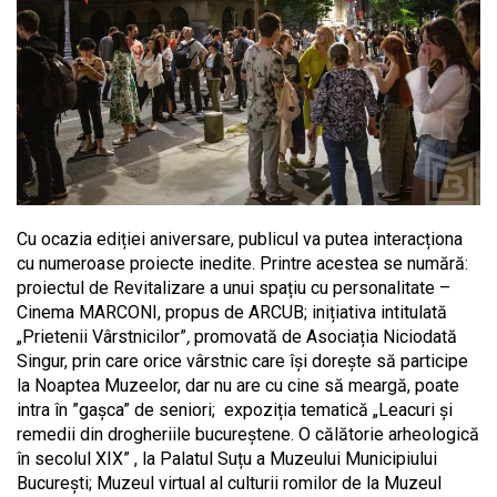
Cu ocazia ediției aniversare, publicul va putea interacționa
cu numeroase proiecte inedite. Printre acestea se numără:
proiectul de Revitalizare a unui spațiu cu personalitate –
Cinema MARCONI, propus de ARCUB; inițiativa intitulată
„Prietenii Vârstnicilor”
,
promovată de Asociația Niciodată
Singur, prin care orice vârstnic care își dorește să participe
la Noaptea Muzeelor, dar nu are cu cine să meargă, poate
intra în ”gașca” de seniori; expoziția tematică „Leacuri și
remedii din drogheriile bucureștene. O călătorie arheologică
în secolul XIX” , la Palatul Suțu a Muzeului Municipiului
București; Muzeul virtual al culturii romilor de la Muzeul