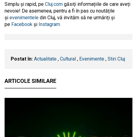
Simplu și rapid, pe
Cluj.com
găsiți informațiile de care aveți
nevoie! De asemenea, pentru a fi în pas cu noutățile
și
evenimentele
din Cluj, vă invităm să ne urmăriți și
pe
Facebook
și
Instagram.
Postat în:
Actualitate
,
Cultural
,
Evenimente
,
Stiri Cluj
ARTICOLE SIMILARE