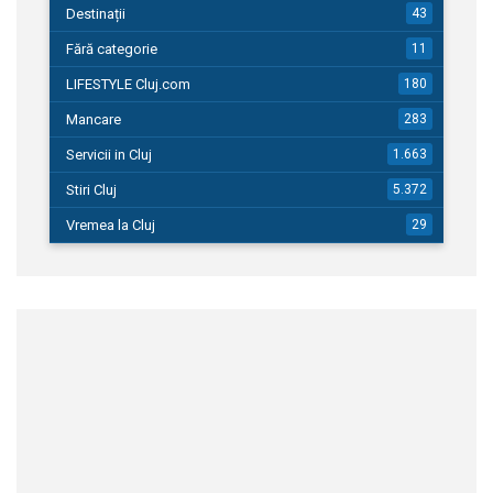
Destinații
43
Fără categorie
11
LIFESTYLE Cluj.com
180
Mancare
283
Servicii in Cluj
1.663
Stiri Cluj
5.372
Vremea la Cluj
29