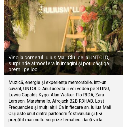
Vino la cornerul Iulius Mall Cluj de la UNTOLD,
surprinde atmosfera în imagini și poți câștiga
premii pe loc
Muzică, energie și experiențe memorabile, într-un
cuvânt, UNTOLD. Anul acesta îi vei vedea pe STING,
Lewis Capaldi, Kygo, Alan Walker, Flo RIDA, Zara
Larsson, Marshmello, Afrojack B2B R3HAB, Lost
Frequencies și mulți alții. Ca în fiecare an, Iulius Mall
Cluj este unul dintre partenerii festivalului și ți-a
pregătit mai multe surprize tematice: dacă vii la…