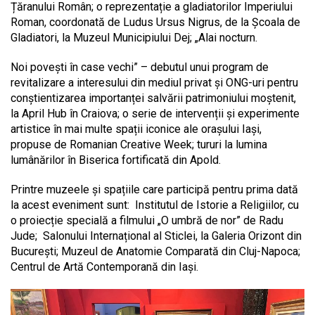
Țăranului Român; o reprezentație a gladiatorilor Imperiului
Roman, coordonată de Ludus Ursus Nigrus, de la Școala de
Gladiatori, la Muzeul Municipiului Dej; „Alai nocturn.
Noi povești în case vechi” – debutul unui program de
revitalizare a interesului din mediul privat și ONG-uri pentru
conștientizarea importanței salvării patrimoniului moștenit,
la April Hub în Craiova; o serie de intervenții și experimente
artistice în mai multe spații iconice ale orașului Iași,
propuse de Romanian Creative Week; tururi la lumina
lumânărilor în Biserica fortificată din Apold.
Printre muzeele și spațiile care participă pentru prima dată
la acest eveniment sunt: Institutul de Istorie a Religiilor, cu
o proiecție specială a filmului „O umbră de nor” de Radu
Jude; Salonului Internațional al Sticlei, la Galeria Orizont din
București; Muzeul de Anatomie Comparată din Cluj-Napoca;
Centrul de Artă Contemporană din Iași.