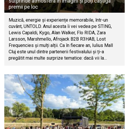
surprinde atmosfera în imagini și poți câștiga
premii pe loc
Muzică, energie și experiențe memorabile, într-un
cuvânt, UNTOLD. Anul acesta îi vei vedea pe STING,
Lewis Capaldi, Kygo, Alan Walker, Flo RIDA, Zara
Larsson, Marshmello, Afrojack B2B R3HAB, Lost
Frequencies și mulți alții. Ca în fiecare an, Iulius Mall
Cluj este unul dintre partenerii festivalului și ți-a
pregătit mai multe surprize tematice: dacă vii la…