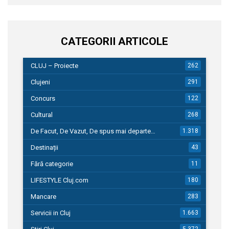
CATEGORII ARTICOLE
CLUJ – Proiecte
262
Clujeni
291
Concurs
122
Cultural
268
De Facut, De Vazut, De spus mai departe…
1.318
Destinații
43
Fără categorie
11
LIFESTYLE Cluj.com
180
Mancare
283
Servicii in Cluj
1.663
5.372