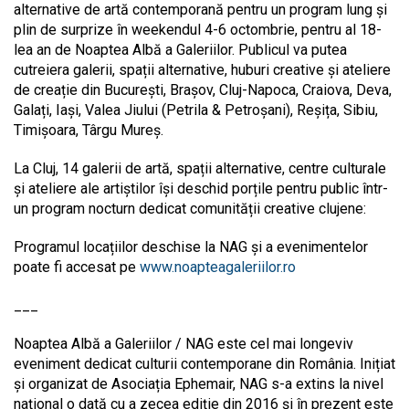
alternative de artă contemporană pentru un program lung și
plin de surprize în weekendul 4-6 octombrie, pentru al 18-
lea an de Noaptea Albă a Galeriilor. Publicul va putea
cutreiera galerii, spații alternative, huburi creative și ateliere
de creație din București, Brașov, Cluj-Napoca, Craiova, Deva,
Galați, Iași, Valea Jiului (Petrila & Petroșani), Reșița, Sibiu,
Timișoara, Târgu Mureș.
La Cluj, 14 galerii de artă, spații alternative, centre culturale
și ateliere ale artiștilor își deschid porțile pentru public într-
un program nocturn dedicat comunității creative clujene:
Programul locațiilor deschise la NAG și a evenimentelor
poate fi accesat pe
www.noapteagaleriilor.ro
___
Noaptea Albă a Galeriilor / NAG este cel mai longeviv
eveniment dedicat culturii contemporane din România. Inițiat
și organizat de Asociația Ephemair, NAG s-a extins la nivel
național o dată cu a zecea ediție din 2016 și în prezent este