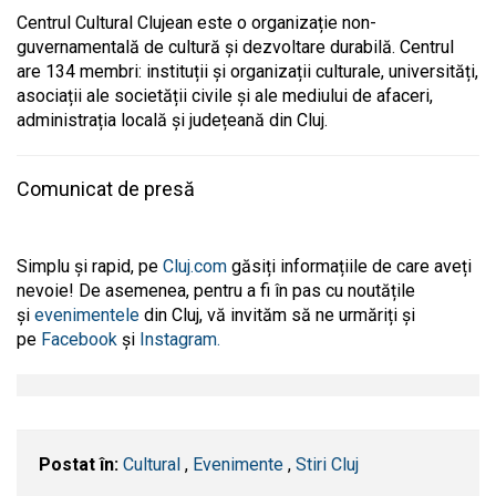
Centrul Cultural Clujean este o organizație non-
guvernamentală de cultură și dezvoltare durabilă. Centrul
are 134 membri: instituții și organizații culturale, universități,
asociații ale societății civile și ale mediului de afaceri,
administrația locală și județeană din Cluj.
Comunicat de presă
Simplu și rapid, pe
Cluj.com
găsiți informațiile de care aveți
nevoie! De asemenea, pentru a fi în pas cu noutățile
și
evenimentele
din Cluj, vă invităm să ne urmăriți și
pe
Facebook
și
Instagram.
Postat în:
Cultural
,
Evenimente
,
Stiri Cluj