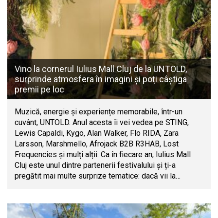
Vino la cornerul Iulius Mall Cluj de la UNTOLD,
surprinde atmosfera în imagini și poți câștiga
premii pe loc
Muzică, energie și experiențe memorabile, într-un
cuvânt, UNTOLD. Anul acesta îi vei vedea pe STING,
Lewis Capaldi, Kygo, Alan Walker, Flo RIDA, Zara
Larsson, Marshmello, Afrojack B2B R3HAB, Lost
Frequencies și mulți alții. Ca în fiecare an, Iulius Mall
Cluj este unul dintre partenerii festivalului și ți-a
pregătit mai multe surprize tematice: dacă vii la…