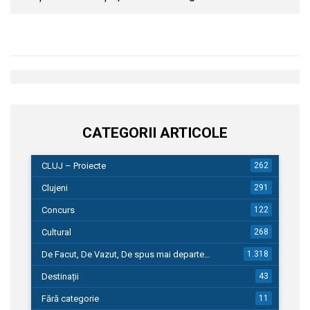
CATEGORII ARTICOLE
CLUJ – Proiecte
262
Clujeni
291
Concurs
122
Cultural
268
De Facut, De Vazut, De spus mai departe…
1.318
Destinații
43
Fără categorie
11