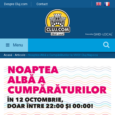
Despre Cluj.com
Contact
Menu
Acasă
»
Articole
»
Noaptea Albă a Cumpărăturilor la VIVO! Cluj-Napoca