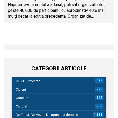
Napoca, evenimentul a adunat, potrivit organizatorilor,
peste 40.000 de participanți, cu aproximativ 40% mai
mulți decât la ediția precedentă. Organizat de…
CATEGORII ARTICOLE
CLUJ – Proiecte
262
Clujeni
291
Concurs
122
Cultural
268
De Facut, De Vazut, De spus mai departe…
1.318