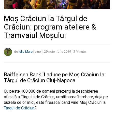
Moș Crăciun la Târgul de
Crăciun: program ateliere &
Tramvaiul Moșului
de
Iulia Marc
|
vineri, 29 noiembrie 2019
|
3
Minute
Raiffeisen Bank îl aduce pe Moș Crăciun la
Târgul de Crăciun Cluj-Napoca
Cu peste 100.000 de oameni prezenți la deschiderea
oficială a Târgului de Crăciun, următoarea întrebare, deja pe
buzele celor mici, este firească: când vine Moș Crăciun la
Târgul de Crăciun
?