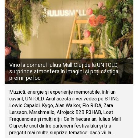
Vino la cornerul Iulius Mall Cluj de la UNTOLD,
surprinde atmosfera în imagini și poți câștiga
premii pe loc
Muzică, energie și experiențe memorabile, într-un
cuvânt, UNTOLD. Anul acesta îi vei vedea pe STING,
Lewis Capaldi, Kygo, Alan Walker, Flo RIDA, Zara
Larsson, Marshmello, Afrojack B2B R3HAB, Lost
Frequencies și mulți alții. Ca în fiecare an, Iulius Mall
Cluj este unul dintre partenerii festivalului și ți-a
pregătit mai multe surprize tematice: dacă vii la…