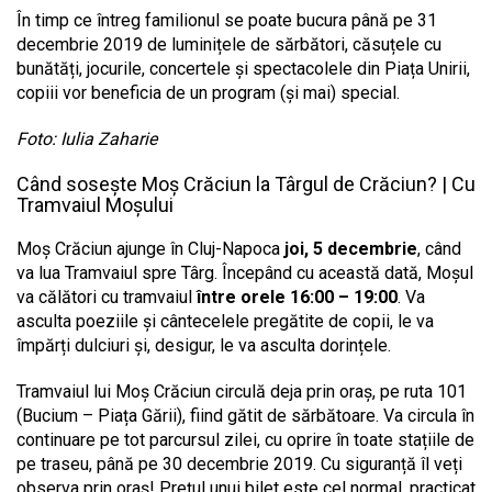
În timp ce întreg familionul se poate bucura până pe 31
decembrie 2019 de luminițele de sărbători, căsuțele cu
bunătăți, jocurile, concertele și spectacolele din Piața Unirii,
copiii vor beneficia de un program (și mai) special.
Foto: Iulia Zaharie
Când sosește Moș Crăciun la Târgul de Crăciun? | Cu
Tramvaiul Moșului
Moș Crăciun ajunge în Cluj-Napoca
joi, 5 decembrie
, când
va lua Tramvaiul spre Târg. Începând cu această dată, Moșul
va călători cu tramvaiul
între orele 16:00 – 19:00
. Va
asculta poeziile și cântecelele pregătite de copii, le va
împărți dulciuri și, desigur, le va asculta dorințele.
Tramvaiul lui Moș Crăciun circulă deja prin oraș, pe ruta 101
(Bucium – Piața Gării), fiind gătit de sărbătoare. Va circula în
continuare pe tot parcursul zilei, cu oprire în toate stațiile de
pe traseu, până pe 30 decembrie 2019. Cu siguranță îl veți
observa prin oraș! Prețul unui bilet este cel normal, practicat