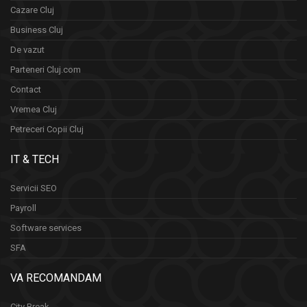
Cazare Cluj
Business Cluj
De vazut
Parteneri Cluj.com
Contact
Vremea Cluj
Petreceri Copii Cluj
IT & TECH
Servicii SEO
Payroll
Software services
SFA
VA RECOMANDAM
City Break