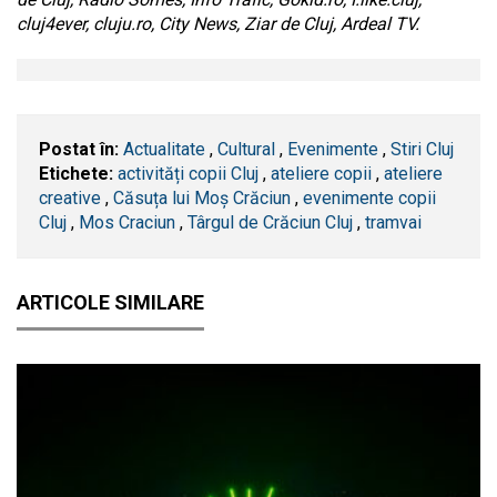
cluj4ever, cluju.ro, City News, Ziar de Cluj, Ardeal TV.
Postat în:
Actualitate
,
Cultural
,
Evenimente
,
Stiri Cluj
Etichete:
activități copii Cluj
,
ateliere copii
,
ateliere
creative
,
Căsuța lui Moș Crăciun
,
evenimente copii
Cluj
,
Mos Craciun
,
Târgul de Crăciun Cluj
,
tramvai
ARTICOLE SIMILARE