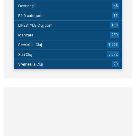
Destinații
43
Fără categorie
11
LIFESTYLE Cluj.com
180
Mancare
283
Servicii in Cluj
1.663
Stiri Cluj
5.372
Vremea la Cluj
29