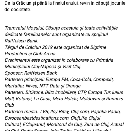
De la Crăciun și până la finalul anului, revin în căsuță jocurile
de societate.
Tramvaiul Moșului, Căsuța acestuia și toate activitățile
dedicate familioanelor sunt organizate cu sprijinul
Raiffeisen Bank.
Târgul de Crăciun 2019 este organizat de Bigtime
Production și Club Arena.
Evenimentul este organizat în colaborare cu Primăria
Municipiului Cluj-Napoca și Visit Cluj.
Sponsor: Raiffeisen Bank
Parteneri principali: Europa FM, Coca-Cola, Compexit,
Murfatlar, Nivea, NTT Data și Orange
Parteneri: BitStone, Blitz Imobiliare, CTP, Europa Tur, Iulius
Mall, Kotanyi, La Casa, Mera Hotels, Moldovan și Runners
Club
Parteneri media: TVR, Itsy Bitsy, Cluj.com, Paprika Radio,
Europeanbestdestinations.com, ClujLife, Clujul
Cultural, EClujeanul, Monitorul de Cluj, Ziua de Cluj, Actual
de Cluj, Radio Somes, Info Trafic, Gokid.ro, I.like.cluj,