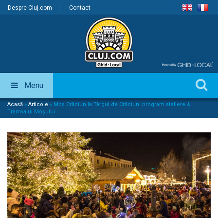
Despre Cluj.com
Contact
Menu
Acasă
»
Articole
»
Moș Crăciun la Târgul de Crăciun: program ateliere &
Tramvaiul Moșului