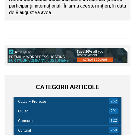
participanții internaționali. În urma acestei inițieri, în data
de 8 august va avea…
CATEGORII ARTICOLE
CLUJ – Proiecte
262
Clujeni
291
Concurs
122
Cultural
268