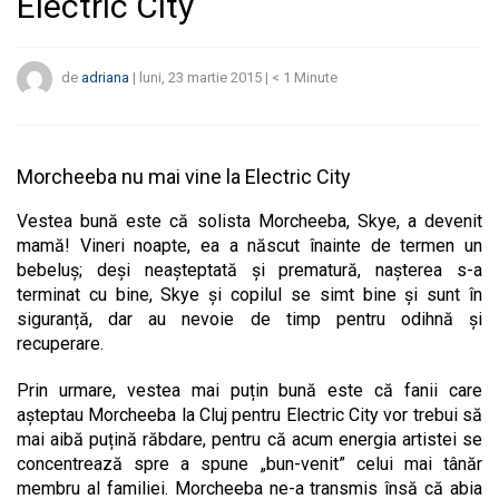
Electric City
de
adriana
|
luni, 23 martie 2015
|
< 1
Minute
Morcheeba nu mai vine la Electric City
Vestea bună este că solista Morcheeba, Skye, a devenit
mamă! Vineri noapte, ea a născut înainte de termen un
bebeluș; deși neașteptată și prematură, nașterea s-a
terminat cu bine, Skye și copilul se simt bine și sunt în
siguranță, dar au nevoie de timp pentru odihnă și
recuperare.
Prin urmare, vestea mai puțin bună este că fanii care
așteptau Morcheeba la Cluj pentru Electric City
vor trebui să
mai aibă puțină răbdare, pentru că acum energia artistei se
concentrează spre a spune „bun-venit” celui mai tânăr
membru al familiei. Morcheeba ne-a transmis însă că abia