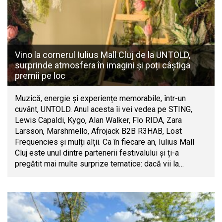
Vino la cornerul Iulius Mall Cluj de la UNTOLD,
surprinde atmosfera în imagini și poți câștiga
premii pe loc
Muzică, energie și experiențe memorabile, într-un
cuvânt, UNTOLD. Anul acesta îi vei vedea pe STING,
Lewis Capaldi, Kygo, Alan Walker, Flo RIDA, Zara
Larsson, Marshmello, Afrojack B2B R3HAB, Lost
Frequencies și mulți alții. Ca în fiecare an, Iulius Mall
Cluj este unul dintre partenerii festivalului și ți-a
pregătit mai multe surprize tematice: dacă vii la…