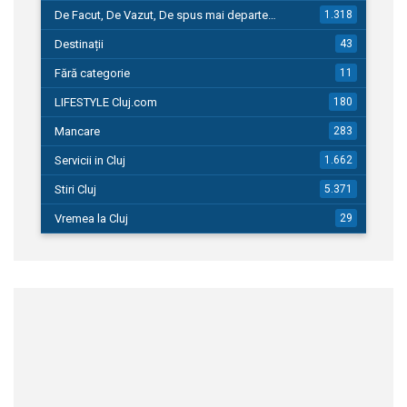
De Facut, De Vazut, De spus mai departe…
1.318
Destinații
43
Fără categorie
11
LIFESTYLE Cluj.com
180
Mancare
283
Servicii in Cluj
1.662
Stiri Cluj
5.371
Vremea la Cluj
29