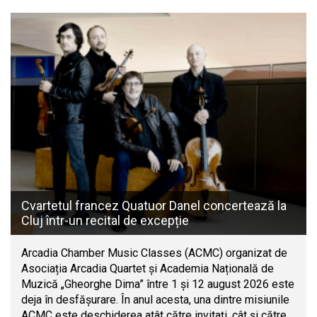
Cvartetul francez Quatuor Danel concertează la
Cluj într-un recital de excepție
Arcadia Chamber Music Classes (ACMC) organizat de
Asociația Arcadia Quartet și Academia Națională de
Muzică „Gheorghe Dima” între 1 și 12 august 2026 este
deja în desfășurare. În anul acesta, una dintre misiunile
ACMC este deschiderea atât către invitați, cât și către