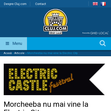
Despre Cluj.com
Contact
Menu
Acasă
»
Articole
»
Morcheeba nu mai vine la Electric City
Morcheeba nu mai vine la