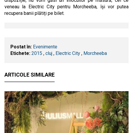
dispoziție, nu vom găsi un înlocuitor pe măsură, cei ce
veneau la Electric City pentru Morcheeba, își vor putea
recupera banii plătiți pe bilet.
Postat în:
Evenimente
Etichete:
2015
,
cluj
,
Electric City
,
Morcheeba
ARTICOLE SIMILARE