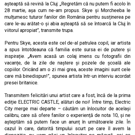
așteaptă să revină la Cluj: „Regretăm că nu putem fi acolo în
28 martie, așa cum ne-am propus. Skye și Morcheeba le
mulțumesc tuturor fanilor din România pentru susținerea pe
care le-au arătat-o și abia așteaptă să se întoarcă la Cluj în
viitorul apropiat”, transmite trupa.
Pentru Skye, acesta este cel de-al patrulea copil, iar artista
a spus întotdeauna că familia este sursa ei de putere și
inspirație. „Avem acasă un colaj imens cu fotografii din
vacanțe, de la zile de naștere și pozele de școală ale
copiilor. Oricând am o zi mai grea, aceste imagini sunt cele
care mă binedispun!”, spunea artista într-un interviu acordat
presei britanice.
Transmitem felicitări unui artist care a fost, încă de la prima
ediție ELECTRIC CASTLE, alături de noi! Între timp, Electric
City merge mai departe – căutăm un înlocuitor de același
calibru, care să ofere fanilor o experiență de nota 10, și ne
așteptăm să putem face un anunț în următoarele zile. În
cazul în care, datorită timpului scurt pe care îl avem la