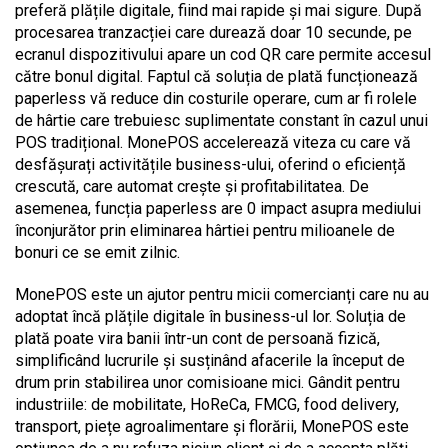
preferă plățile digitale, fiind mai rapide și mai sigure. După
procesarea tranzacției care durează doar 10 secunde, pe
ecranul dispozitivului apare un cod QR care permite accesul
către bonul digital. Faptul că soluția de plată funcționează
paperless vă reduce din costurile operare, cum ar fi rolele
de hârtie care trebuiesc suplimentate constant în cazul unui
POS tradițional. MonePOS accelerează viteza cu care vă
desfășurați activitățile business-ului, oferind o eficiență
crescută, care automat crește și profitabilitatea. De
asemenea, funcția paperless are 0 impact asupra mediului
înconjurător prin eliminarea hârtiei pentru milioanele de
bonuri ce se emit zilnic.
MonePOS este un ajutor pentru micii comercianți care nu au
adoptat încă plățile digitale în business-ul lor. Soluția de
plată poate vira banii într-un cont de persoană fizică,
simplificând lucrurile și susținând afacerile la început de
drum prin stabilirea unor comisioane mici. Gândit pentru
industriile: de mobilitate, HoReCa, FMCG, food delivery,
transport, piețe agroalimentare și florării, MonePOS este