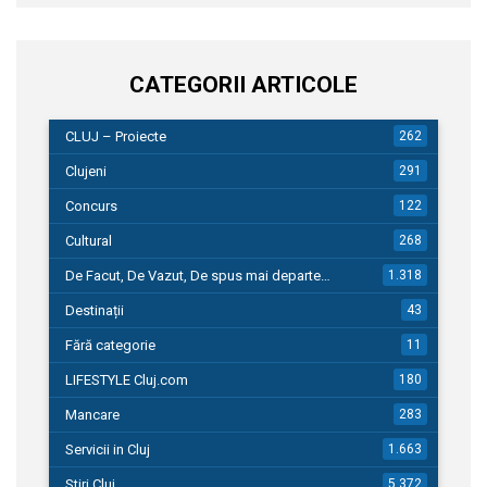
CATEGORII ARTICOLE
CLUJ – Proiecte
262
Clujeni
291
Concurs
122
Cultural
268
De Facut, De Vazut, De spus mai departe…
1.318
Destinații
43
Fără categorie
11
LIFESTYLE Cluj.com
180
Mancare
283
Servicii in Cluj
1.663
Stiri Cluj
5.372