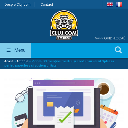
Despre Cluj.com
Contact
Menu
Acasă
»
Articole
»
MonePOS menține mediul și contul tău verzi! Optează
pentru paperless și sustenabilitate!