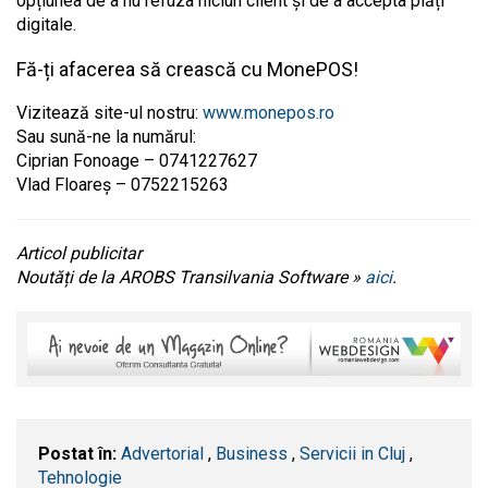
opțiunea de a nu refuza niciun client și de a accepta plăți
digitale.
Fă-ți afacerea să crească cu MonePOS!
Vizitează site-ul nostru:
www.monepos.ro
Sau sună-ne la numărul:
Ciprian Fonoage – 0741227627
Vlad Floareș – 0752215263
Articol publicitar
Noutăți de la AROBS Transilvania Software »
aici
.
Postat în:
Advertorial
,
Business
,
Servicii in Cluj
,
Tehnologie