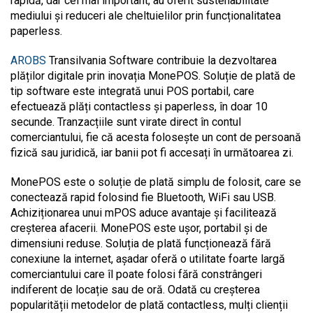
rapidă, dar cel mai important, au oferit sustenabilitate
mediului și reduceri ale cheltuielilor prin funcționalitatea
paperless.
AROBS
Transilvania Software contribuie la dezvoltarea
plăților digitale prin inovația MonePOS. Soluție de plată de
tip software este integrată unui POS portabil, care
efectuează plăți contactless și paperless, în doar 10
secunde. Tranzacțiile sunt virate direct în contul
comerciantului, fie că acesta folosește un cont de persoană
fizică sau juridică, iar banii pot fi accesați în următoarea zi.
MonePOS este o soluție de plată simplu de folosit, care se
conectează rapid folosind fie Bluetooth, WiFi sau USB.
Achiziționarea unui mPOS aduce avantaje și facilitează
creșterea afacerii. MonePOS este ușor, portabil și de
dimensiuni reduse. Soluția de plată funcționează fără
conexiune la internet, așadar oferă o utilitate foarte largă
comerciantului care îl poate folosi fără constrângeri
indiferent de locație sau de oră. Odată cu creșterea
popularității metodelor de plată contactless, mulți clienții