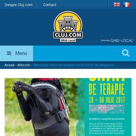
Despre Cluj.com
Contact
Menu
Acasă
»
Articole
»
Minunaţii câini de terapie vin la VIVO! Cluj-Napoca