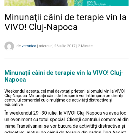
Minunaţii câini de terapie vin la
VIVO! Cluj-Napoca
de
veronica
|
miercuri, 26 iulie 2017
|
2
Minute
Minunaţii câini de terapie vin la VIVO! Cluj-
Napoca
Weekendul acesta, cei mai devotați prieteni ai omului vin la VIVO!
Cluj-Napoca. Minunații câini de terapie îi vor întâmpina pe clienţii
centrului comercial cu o mulţime de activități distractive și
educative.
În weekendul 29 -30 iulie, la VIVO! Cluj-Napoca va avea loc
un eveniment cu totul special. Clienţii centrului comercial din
inima Transilvaniei se vor bucura de activități distractive și
educative, alături de câinii de terapie din cadrul Dog Assist