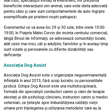
Mai mult, specialiştii invitaţi la eveniment, vor prezenta
beneficiile interacțiunii om-animal, care este dieta adecvată
pentru câini şi care sunt comportamentele de auto-îngrijire
exemplificate pe prietenii noştri patrupezi.
Evenimentul ce va avea loc 29 și 30 iulie, între orele 15:00-
19:00, în Piaţeta Matei Corvin din incinta centrului comercial,
lângă Biroul de Informaţii, se adresează comunității locale,
atât celor mai mici, cât și adulților, familiilor şi în același timp
sunt vizate și persoanele cu diferite dizabilități sau
deficiențe.
Asociația Dog Assist
Asociația Dog Assist este o organizație neguvermanentală
înființată în anul 2013, fără scop lucrativ, cu personalitate
juridică. Echipa Dog Assist este una multidisciplinară,
formată din specialiști conductori canini și câini de terapie
atestați și din psihologi clinicieni, instructori canini și medici
veterinari, ce țintește spre îmbunătățirea calității vieții
umane prin înțelegerea și utilizarea metodelor care au la