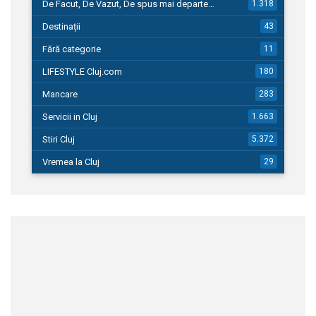
De Facut, De Vazut, De spus mai departe…
1.318
Destinații
43
Fără categorie
11
LIFESTYLE Cluj.com
180
Mancare
283
Servicii in Cluj
1.663
Stiri Cluj
5.372
Vremea la Cluj
29