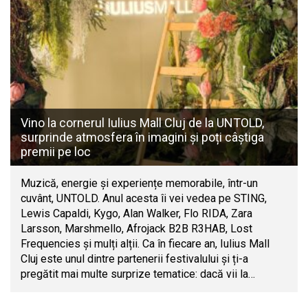
Vino la cornerul Iulius Mall Cluj de la UNTOLD,
surprinde atmosfera în imagini și poți câștiga
premii pe loc
Muzică, energie și experiențe memorabile, într-un
cuvânt, UNTOLD. Anul acesta îi vei vedea pe STING,
Lewis Capaldi, Kygo, Alan Walker, Flo RIDA, Zara
Larsson, Marshmello, Afrojack B2B R3HAB, Lost
Frequencies și mulți alții. Ca în fiecare an, Iulius Mall
Cluj este unul dintre partenerii festivalului și ți-a
pregătit mai multe surprize tematice: dacă vii la…