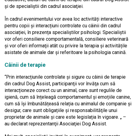
şi de specialiştii din cadrul asociaţiei.
În cadrul evenimentului vor avea loc activități interactive
pentru copii şi interacțiuni controlate cu câinii din cadrul
asociației, în prezența specialiștilor psihologi. Specialiştii
vor oferi consiliere comportamentală, consiliere veterinară
şi vor oferi informaţii atât cu privire la terapia și activitățile
asistate de animale dar şi referitoare la psihologia canină.
Câinii de terapie
“Prin interacțiunile controlate și sigure cu câinii de terapie
din cadrul Dog Assist, participanţii vor învăţa cum să
interacționeze corect cu un animal, care sunt regulile de
igienă, cum să înțeleagă comportamentul și emoțiile canine,
cum să îşi îmbunătățeasă relația cu animalul de companie şi
desigur, care sunt obligațiile și responsabilităţile unui
proprietar de animale și care este legislația în vigoare. „ –
au declarat reprezentanţii Asociaţiei Dog Assist.