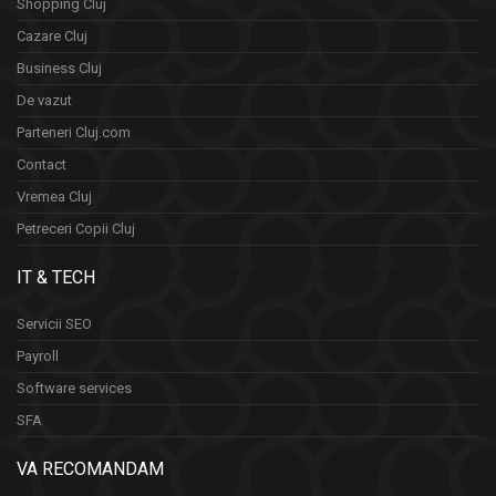
Shopping Cluj
Cazare Cluj
Business Cluj
De vazut
Parteneri Cluj.com
Contact
Vremea Cluj
Petreceri Copii Cluj
IT & TECH
Servicii SEO
Payroll
Software services
SFA
VA RECOMANDAM