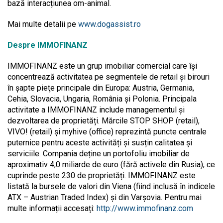
bază interacțiunea om-animal.
Mai multe detalii pe
www.dogassist.ro
Despre IMMOFINANZ
IMMOFINANZ este un grup imobiliar comercial care își
concentrează activitatea pe segmentele de retail și birouri
în șapte pieţe principale din Europa: Austria, Germania,
Cehia, Slovacia, Ungaria, România și Polonia. Principala
activitate a IMMOFINANZ include managementul și
dezvoltarea de proprietăți. Mărcile STOP SHOP (retail),
VIVO! (retail) și myhive (office) reprezintă puncte centrale
puternice pentru aceste activități și susțin calitatea și
serviciile. Compania deține un portofoliu imobiliar de
aproximativ 4,0 miliarde de euro (fără activele din Rusia), ce
cuprinde peste 230 de proprietăți. IMMOFINANZ este
listată la bursele de valori din Viena (fiind inclusă în indicele
ATX – Austrian Traded Index) și din Varșovia. Pentru mai
multe informații accesați:
http://www.immofinanz.com