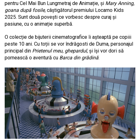
pentru Cel Mai Bun Lungmetraj de Animație, și
Mary Anning,
goana după fosile
, câștigătorul premiului Locarno Kids
2025. Sunt două povești ce vorbesc despre curaj și
pasiune, cu o animație superbă.
O colecție de bijuterii cinematografice îi așteaptă pe copiii
peste 10 ani. Cu toții se vor îndrăgosti de Duma, personajul
principal din
Prietenul meu, ghepardul
, și își vor dori să
pornească o aventură cu
Barca din grădină
.