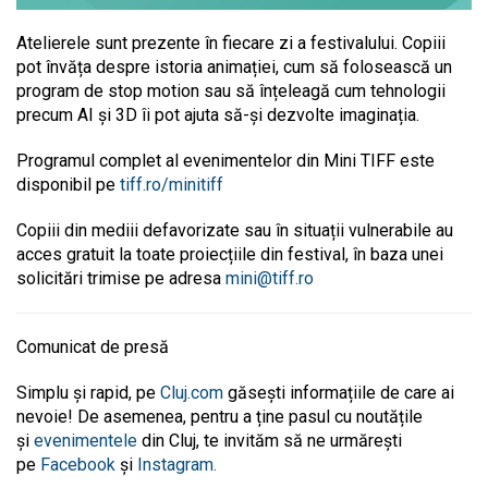
Atelierele sunt prezente în fiecare zi a festivalului. Copiii
pot învăța despre istoria animației, cum să folosească un
program de stop motion sau să înțeleagă cum tehnologii
precum AI și 3D îi pot ajuta să-și dezvolte imaginația.
Programul complet al evenimentelor din Mini TIFF este
disponibil pe
tiff.ro/minitiff
Copiii din mediii defavorizate sau în situații vulnerabile au
acces gratuit la toate proiecțiile din festival, în baza unei
solicitări trimise pe adresa
mini@tiff.ro
Comunicat de presă
Simplu și rapid, pe
Cluj.com
găsești informațiile de care ai
nevoie! De asemenea, pentru a ține pasul cu noutățile
și
evenimentele
din Cluj, te invităm să ne urmărești
pe
Facebook
și
Instagram.