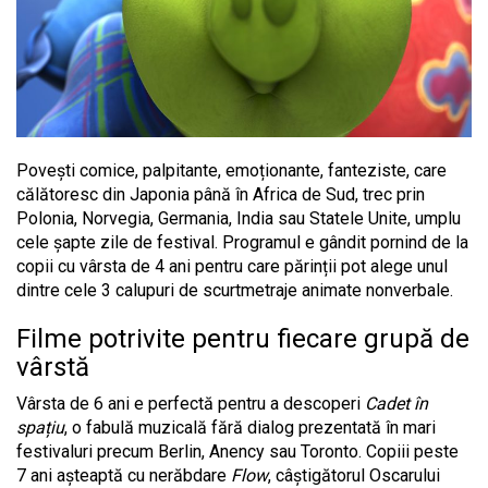
Povești comice, palpitante, emoționante, fanteziste, care
călătoresc din Japonia până în Africa de Sud, trec prin
Polonia, Norvegia, Germania, India sau Statele Unite, umplu
cele șapte zile de festival. Programul e gândit pornind de la
copii cu vârsta de 4 ani pentru care părinții pot alege unul
dintre cele 3 calupuri de scurtmetraje animate nonverbale.
Filme potrivite pentru fiecare grupă de
vârstă
Vârsta de 6 ani e perfectă pentru a descoperi
Cadet în
spațiu
, o fabulă muzicală fără dialog prezentată în mari
festivaluri precum Berlin, Anency sau Toronto. Copiii peste
7 ani așteaptă cu nerăbdare
Flow
, câștigătorul Oscarului