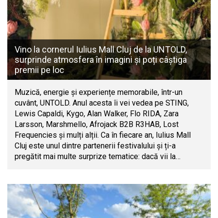
Vino la cornerul Iulius Mall Cluj de la UNTOLD,
surprinde atmosfera în imagini și poți câștiga
premii pe loc
Muzică, energie și experiențe memorabile, într-un
cuvânt, UNTOLD. Anul acesta îi vei vedea pe STING,
Lewis Capaldi, Kygo, Alan Walker, Flo RIDA, Zara
Larsson, Marshmello, Afrojack B2B R3HAB, Lost
Frequencies și mulți alții. Ca în fiecare an, Iulius Mall
Cluj este unul dintre partenerii festivalului și ți-a
pregătit mai multe surprize tematice: dacă vii la…