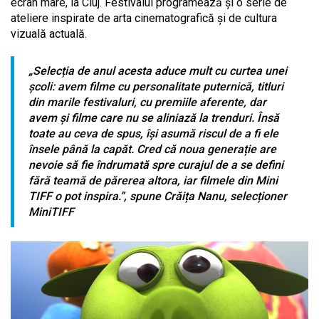
ecran mare, la Cluj. Festivalul programează și o serie de
ateliere inspirate de arta cinematografică și de cultura
vizuală actuală.
„Selecția de anul acesta aduce mult cu curtea unei
școli: avem filme cu personalitate puternică, titluri
din marile festivaluri, cu premiile aferente, dar
avem și filme care nu se aliniază la trenduri. Însă
toate au ceva de spus, își asumă riscul de a fi ele
însele până la capăt. Cred că noua generație are
nevoie să fie îndrumată spre curajul de a se defini
fără teamă de părerea altora, iar filmele din Mini
TIFF o pot inspira.”, spune Crăița Nanu, selecționer
MiniTIFF