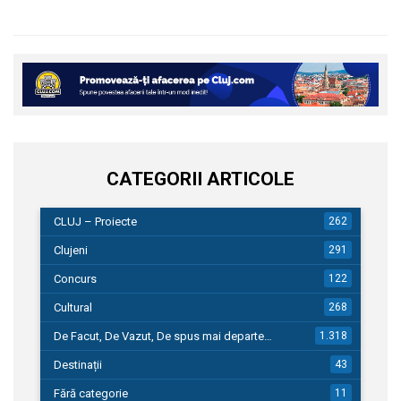
CATEGORII ARTICOLE
CLUJ – Proiecte
262
Clujeni
291
Concurs
122
Cultural
268
De Facut, De Vazut, De spus mai departe…
1.318
Destinații
43
Fără categorie
11