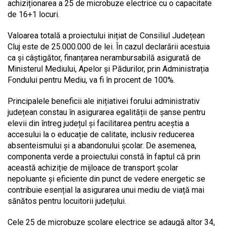
achiziționarea a 25 de microbuze electrice cu o capacitate
de 16+1 locuri.
Valoarea totală a proiectului inițiat de Consiliul Județean
Cluj este de 25.000.000 de lei. În cazul declarării acestuia
ca și câștigător, finanțarea nerambursabilă asigurată de
Ministerul Mediului, Apelor și Pădurilor, prin Administrația
Fondului pentru Mediu, va fi în procent de 100%.
Principalele beneficii ale inițiativei forului administrativ
județean constau în asigurarea egalității de șanse pentru
elevii din întreg județul și facilitarea pentru aceștia a
accesului la o educație de calitate, inclusiv reducerea
absenteismului și a abandonului școlar. De asemenea,
componenta verde a proiectului constă în faptul că prin
această achiziție de mijloace de transport școlar
nepoluante și eficiente din punct de vedere energetic se
contribuie esențial la asigurarea unui mediu de viață mai
sănătos pentru locuitorii județului.
Cele 25 de microbuze școlare electrice se adaugă altor 34,