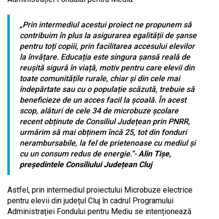
„Prin intermediul acestui proiect ne propunem să
contribuim în plus la asigurarea egalității de șanse
pentru toți copiii, prin facilitarea accesului elevilor
la învățare. Educația este singura șansă reală de
reușită sigură în viață, motiv pentru care elevii din
toate comunitățile rurale, chiar și din cele mai
îndepărtate sau cu o populație scăzută, trebuie să
beneficieze de un acces facil la școală. În acest
scop, alături de cele 34 de microbuze școlare
recent obținute de Consiliul Județean prin PNRR,
urmărim să mai obținem încă 25, tot din fonduri
nerambursabile, la fel de prietenoase cu mediul și
cu un consum redus de energie.”-
Alin Tișe,
președintele Consiliului Județean Cluj
Astfel, prin intermediul proiectului Microbuze electrice
pentru elevii din județul Cluj în cadrul Programului
Administrației Fondului pentru Mediu se intenționează