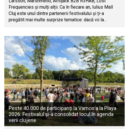
Larsson, Marshmello, Afrojack B2B R3HAB, Lost
Frequencies și mulți alții. Ca în fiecare an, Iulius Mall
Cluj este unul dintre partenerii festivalului și ți-a
pregătit mai multe surprize tematice: dacă vii la…
Peste 40.000 de participanți la Vamos a la Playa
2026. Festivalul și-a consolidat locul în agenda
verii clujene