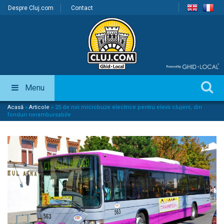
Despre Cluj.com
Contact
Menu
Acasă
»
Articole
»
25 de noi microbuze electrice pentru elevii clujeni, din
fonduri nerambursabile