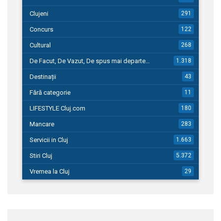
Clujeni
291
Concurs
122
Cultural
268
De Facut, De Vazut, De spus mai departe…
1.318
Destinații
43
Fără categorie
11
LIFESTYLE Cluj.com
180
Mancare
283
Servicii in Cluj
1.663
Stiri Cluj
5.372
Vremea la Cluj
29