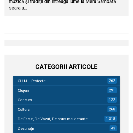
muzică și tradiții din întreaga lume la Mera Sâmbătă
seara a…
CATEGORII ARTICOLE
CLUJ – Proiecte
262
Clujeni
291
Concurs
122
Cultural
268
De Facut, De Vazut, De spus mai departe…
1.318
Destinații
43