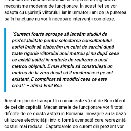
mecanisme moderne de funcționare. În acest fel se vor
adapta cu ușurință viitorului, iar în următorii ani de la punerea
sa în funcțiune nu vor fi necesare intervenții complexe.
“Suntem foarte aproape să lansăm studiul de
prefezabilitate pentru selectarea consultantului
astfel încât să elaborăm un caiet de sarcini după
toate rigorile viitorului unui metrou şi nu după ceea
ce există astăzi în materie de realizare a unui
metrou obişnuit. E mai simplu să construieşti un
metrou de la zero decât să îl modernizezi pe cel
existent. E complicat să modifici ceea ce este
creat.” – afimă Emil Boc
Acest mijloc de transpot în comun este văzut de Boc diferit
de cel din capitală. Mecanismele de funcționare vor fi total
diferite de ce există astăzi în România. Inovațiile au la bază
utilizarea electricității într-o formă avansată care reprezintă
costuri mai reduse. Captatoarele de curent din prezent vor