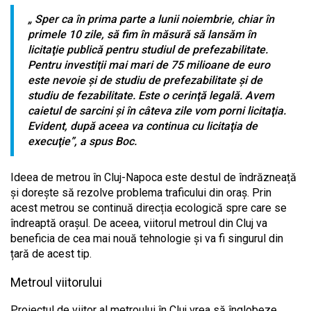
„ Sper ca în prima parte a lunii noiembrie, chiar în
primele 10 zile, să fim în măsură să lansăm în
licitaţie publică pentru studiul de prefezabilitate.
Pentru investiţii mai mari de 75 milioane de euro
este nevoie şi de studiu de prefezabilitate şi de
studiu de fezabilitate. Este o cerinţă legală. Avem
caietul de sarcini şi în câteva zile vom porni licitaţia.
Evident, după aceea va continua cu licitaţia de
execuţie”, a spus Boc.
Ideea de metrou în Cluj-Napoca este destul de îndrăzneață
și dorește să rezolve problema traficului din oraș. Prin
acest metrou se continuă direcția ecologică spre care se
îndreaptă orașul. De aceea, viitorul metroul din Cluj va
beneficia de cea mai nouă tehnologie și va fi singurul din
țară de acest tip.
Metroul viitorului
Proiectul de viitor al metroului în Cluj vrea să înglobeze