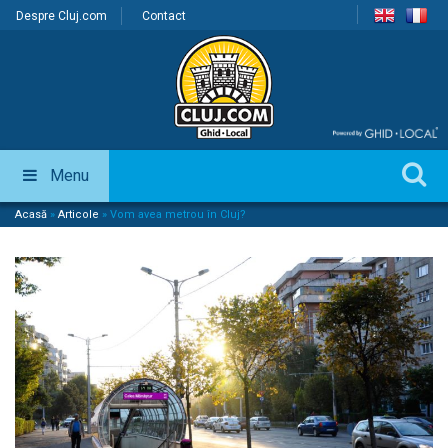
Despre Cluj.com
Contact
Menu
Acasă
»
Articole
»
Vom avea metrou în Cluj?