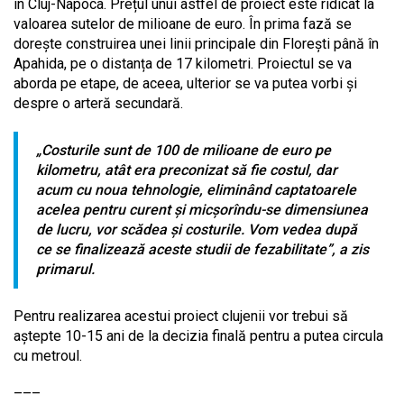
în Cluj-Napoca. Prețul unui astfel de proiect este ridicat la
valoarea sutelor de milioane de euro. În prima fază se
dorește construirea unei linii principale din Florești până în
Apahida, pe o distanța de 17 kilometri. Proiectul se va
aborda pe etape, de aceea, ulterior se va putea vorbi și
despre o arteră secundară.
„Costurile sunt de 100 de milioane de euro pe
kilometru, atât era preconizat să fie costul, dar
acum cu noua tehnologie, eliminând captatoarele
acelea pentru curent şi micşorîndu-se dimensiunea
de lucru, vor scădea şi costurile. Vom vedea după
ce se finalizează aceste studii de fezabilitate”, a zis
primarul.
Pentru realizarea acestui proiect clujenii vor trebui să
aștepte 10-15 ani de la decizia finală pentru a putea circula
cu metroul.
–––