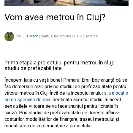
Vom avea metrou în Cluj?
de
Iulia Marc
|
marți, 6 noiembrie 2018
|
2
Minute
Prima etapă a proiectului pentru metrou în cluj:
studiu de prefezabilitate
Începem luna cu vești bune! Primarul Emil Boc anunță că se
fac demersuri mari privind studiul de prefezabilitate pentru
viitorul metrou în Cluj. Încă de la începutul anului
s-a alocat o
sumă specială de bani
destinată acestul studiu. În acest
sens zilele viitoare se va face anunțul pentru licitația în
cauză. Prin studiul de prefezabilitate se dorește aflarea
costurilor, modalităților de finanțare, traseul metroului și
modalitatea de implementare a proiectului.