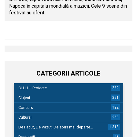
Napoca în capitala mondială a muzicii. Cele 9 scene din
festival au oferit…
CATEGORII ARTICOLE
CLUJ – Proiecte
262
Clujeni
291
Concurs
122
Cultural
268
De Facut, De Vazut, De spus mai departe…
1.318
Destinații
43