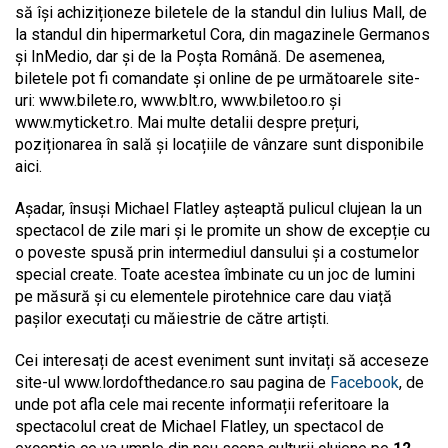
să își achiziționeze biletele de la standul din Iulius Mall, de
la standul din hipermarketul Cora, din magazinele Germanos
și InMedio, dar și de la Poșta Română. De asemenea,
biletele pot fi comandate și online de pe următoarele site-
uri: www.bilete.ro, www.blt.ro, www.biletoo.ro și
www.myticket.ro. Mai multe detalii despre prețuri,
poziționarea în sală și locațiile de vânzare sunt disponibile
aici.
Așadar, însuși Michael Flatley așteaptă pulicul clujean la un
spectacol de zile mari și le promite un show de excepție cu
o poveste spusă prin intermediul dansului și a costumelor
special create. Toate acestea îmbinate cu un joc de lumini
pe măsură și cu elementele pirotehnice care dau viață
pașilor executați cu măiestrie de către artiști.
Cei interesați de acest eveniment sunt invitați să acceseze
site-ul www.lordofthedance.ro sau pagina de
Facebook
, de
unde pot afla cele mai recente informații referitoare la
spectacolul creat de Michael Flatley, un spectacol de