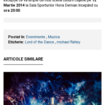
excepție ce va umple din nou scena culturii clujene pe
12
Martie 2014
la Sala Sporturilor Horia Demian începând cu
ora 20:00
.
Postat în:
Evenimente
,
Muzica
Etichete:
Lord of the Dance
,
michael flatley
ARTICOLE SIMILARE