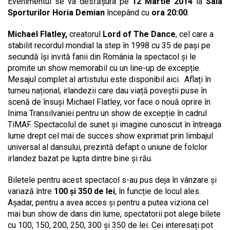
Evenimentul se va desfășura pe
12 Martie 2014
la
Sala
Sporturilor Horia Demian
începând cu
ora 20:00
.
Michael Flatley,
creatorul
Lord of The Dance
, cel care a
stabilit recordul mondial la step în 1998 cu 35 de pași pe
secundă își invită fanii din România la spectacol și le
promite un show memorabil cu un line-up de excepție.
Mesajul complet al artistului este disponibil aici. Aflați în
turneu național, irlandezii care dau viață poveștii puse în
scenă de însuși Michael Flatley, vor face o nouă oprire în
Inima Transilvaniei pentru un show de excepție în cadrul
TiMAF. Spectacolul de sunet și imagine cunoscut în întreaga
lume drept cel mai de succes show exprimat prin limbajul
universal al dansului, prezintă defapt o uniune de folclor
irlandez bazat pe lupta dintre bine și rău.
Biletele pentru acest spectacol s-au pus deja în vânzare și
variază între
100 și 350 de lei
, în funcție de locul ales.
Așadar, pentru a avea acces și pentru a putea viziona cel
mai bun show de dans din lume, spectatorii pot alege bilete
cu 100, 150, 200, 250, 300 și 350 de lei. Cei interesați pot