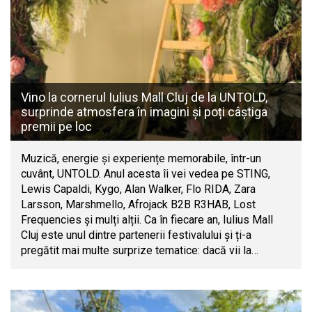
Vino la cornerul Iulius Mall Cluj de la UNTOLD,
surprinde atmosfera în imagini și poți câștiga
premii pe loc
Muzică, energie și experiențe memorabile, într-un
cuvânt, UNTOLD. Anul acesta îi vei vedea pe STING,
Lewis Capaldi, Kygo, Alan Walker, Flo RIDA, Zara
Larsson, Marshmello, Afrojack B2B R3HAB, Lost
Frequencies și mulți alții. Ca în fiecare an, Iulius Mall
Cluj este unul dintre partenerii festivalului și ți-a
pregătit mai multe surprize tematice: dacă vii la…