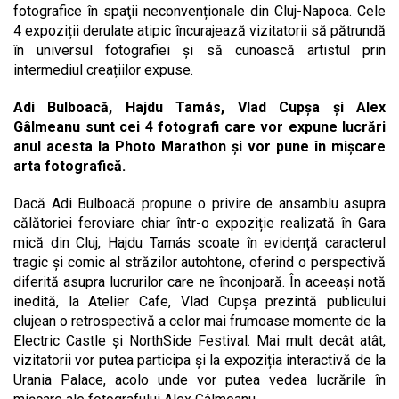
fotografice în spaţii neconvenționale din Cluj-Napoca. Cele
4 expoziții derulate atipic încurajează vizitatorii să pătrundă
în universul fotografiei și să cunoască artistul prin
intermediul creațiilor expuse.
Adi Bulboacă, Hajdu Tamás, Vlad Cupșa și Alex
Gâlmeanu sunt cei 4 fotografi care vor expune lucrări
anul acesta la Photo Marathon și vor pune în mișcare
arta fotografică.
Dacă Adi Bulboacă propune o privire de ansamblu asupra
călătoriei feroviare chiar într-o expoziție realizată în Gara
mică din Cluj, Hajdu Tamás scoate în evidență caracterul
tragic și comic al străzilor autohtone, oferind o perspectivă
diferită asupra lucrurilor care ne înconjoară. În aceeași notă
inedită, la Atelier Cafe, Vlad Cupșa prezintă publicului
clujean o retrospectivă a celor mai frumoase momente de la
Electric Castle și NorthSide Festival. Mai mult decât atât,
vizitatorii vor putea participa și la expoziția interactivă de la
Urania Palace, acolo unde vor putea vedea lucrările în