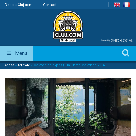
Despre Cluj.com
Contact
Menu
Acasă
»
Articole
»
Maraton de expoziții la Photo Marathon 2016