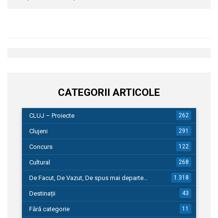
CATEGORII ARTICOLE
CLUJ – Proiecte
262
Clujeni
291
Concurs
122
Cultural
268
De Facut, De Vazut, De spus mai departe…
1.318
Destinații
43
Fără categorie
11