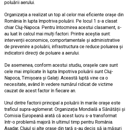
poluării aerului.
Organizația a realizat un top al celor mai eficiente orașe din
România în lupta împotriva poluării. Pe locul 1 s-a clasat
chiar Cluj-Napoca. Pentru întocmirea acestui clasament, s-
au luat în calcul mai mulți factori. Printre aceștia sunt:
intervenții economice, comportamentale și administrative
de prevenire a poluării, infrastructura ce reduce poluarea și
indicatorii direcți de poluare a aerului.
De asemenea, conform acestui studiu, orașele care sunt
cele mai implicate în lupta împotriva poluării sunt Cluj-
Napoca, Timișoara și Galați. Această luptă vine ca o
necesitate, având în vedere numărul ridicat de victime
cauzat de acest factor în fiecare an.
Unul dintre factorii principal a poluării în marile orașe este
traficul supra-aglomerat. Organizația Mondială a Sănătății și
Comisia Europeană arată că acest lucru s-a transformat
într-o problemă majoră în ultimul timp pentru România.
Așadar, Clujul și alte orașe din țară s-au decis să ia măsuri