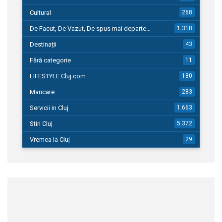
Cultural
268
De Facut, De Vazut, De spus mai departe…
1.318
Destinații
43
Fără categorie
11
LIFESTYLE Cluj.com
180
Mancare
283
Servicii in Cluj
1.663
Stiri Cluj
5.372
Vremea la Cluj
29