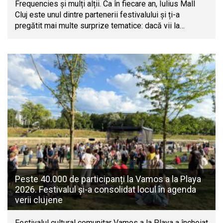
Frequencies și mulți alții. Ca în fiecare an, Iulius Mall
Cluj este unul dintre partenerii festivalului și ți-a
pregătit mai multe surprize tematice: dacă vii la…
Peste 40.000 de participanți la Vamos a la Playa
2026. Festivalul și-a consolidat locul în agenda
verii clujene
Festivalul cultural comunitar Vamos a la Playa a încheiat