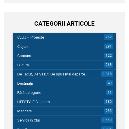
CATEGORII ARTICOLE
CLUJ – Proiecte
262
Clujeni
291
Concurs
122
Cultural
268
De Facut, De Vazut, De spus mai departe…
1.318
Destinații
43
Fără categorie
11
LIFESTYLE Cluj.com
180
Mancare
283
Servicii in Cluj
1.663