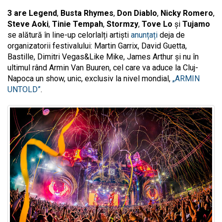
3 are Legend
,
Busta Rhymes
,
Don Diablo
,
Nicky Romero
,
Steve Aoki
,
Tinie Tempah
,
Stormzy
,
Tove Lo
și
Tujamo
se alătură în line-up celorlalți artiști
anunțați
deja de
organizatorii festivalului: Martin Garrix, David Guetta,
Bastille, Dimitri Vegas&Like Mike, James Arthur și nu în
ultimul rând Armin Van Buuren, cel care va aduce la Cluj-
Napoca un show, unic, exclusiv la nivel mondial,
„ARMIN
UNTOLD”
.