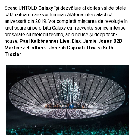
Scena UNTOLD
Galaxy
își dezvăluie al doilea val de stele
călăuzitoare care vor lumina călătoria intergalactică
aniversară din 2019. Vor completă mișcarea de revoluție în
jurul soarelui pe orbita Galaxy cu frecvențe sonice intense
presărate cu melodii techno, acid house și deep tech-
house,
Paul Kalkbrenner Live
,
Elax
,
Jamie Jones B2B
Martinez Brothers
,
Joseph Capriati
,
Oxia
și
Seth
Troxler
.