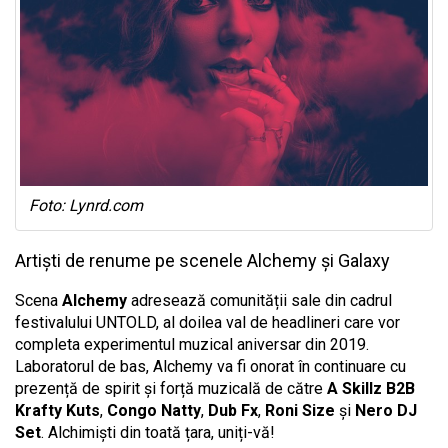
Foto: Lynrd.com
Artiști de renume pe scenele Alchemy și Galaxy
Scena
Alchemy
adresează comunității sale din cadrul
festivalului UNTOLD, al doilea val de headlineri care vor
completa experimentul muzical aniversar din 2019.
Laboratorul de bas, Alchemy va fi onorat în continuare cu
prezență de spirit și forță muzicală de către
A Skillz B2B
Krafty Kuts
,
Congo Natty
,
Dub Fx
,
Roni Size
și
Nero DJ
Set
. Alchimiști din toată țara, uniți-vă!