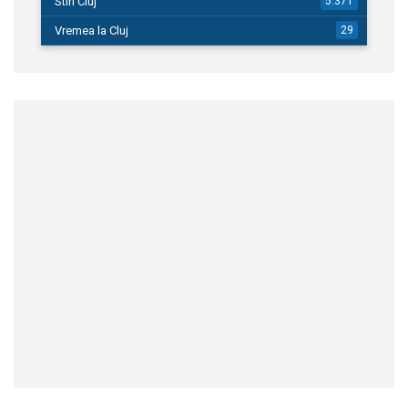
Stiri Cluj
5.371
Vremea la Cluj
29