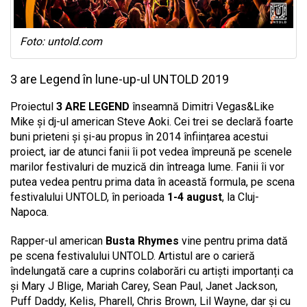
Foto: untold.com
3 are Legend în lune-up-ul UNTOLD 2019
Proiectul
3 ARE LEGEND
înseamnă Dimitri Vegas&Like
Mike și dj-ul american Steve Aoki. Cei trei se declară foarte
buni prieteni și și-au propus în 2014 înființarea acestui
proiect, iar de atunci fanii îi pot vedea împreună pe scenele
marilor festivaluri de muzică din întreaga lume. Fanii îi vor
putea vedea pentru prima data în această formula, pe scena
festivalului UNTOLD, în perioada
1-4 august
, la Cluj-
Napoca.
Rapper-ul american
Busta Rhymes
vine pentru prima dată
pe scena festivalului UNTOLD. Artistul are o carieră
îndelungată care a cuprins colaborări cu artiști importanți ca
și Mary J Blige, Mariah Carey, Sean Paul, Janet Jackson,
Puff Daddy, Kelis, Pharell, Chris Brown, Lil Wayne, dar și cu