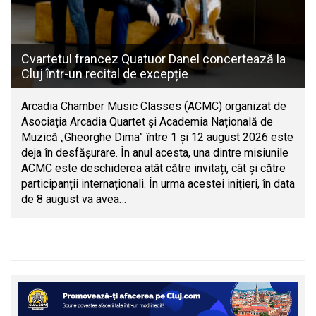
Cvartetul francez Quatuor Danel concertează la
Cluj într-un recital de excepție
Arcadia Chamber Music Classes (ACMC) organizat de
Asociația Arcadia Quartet și Academia Națională de
Muzică „Gheorghe Dima” între 1 și 12 august 2026 este
deja în desfășurare. În anul acesta, una dintre misiunile
ACMC este deschiderea atât către invitați, cât și către
participanții internaționali. În urma acestei inițieri, în data
de 8 august va avea…