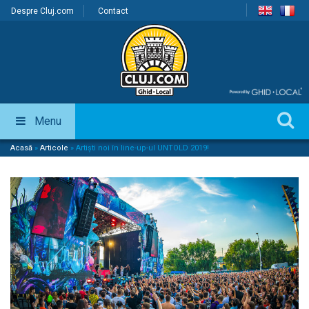
Despre Cluj.com
Contact
Menu
Acasă
»
Articole
»
Artiști noi în line-up-ul UNTOLD 2019!