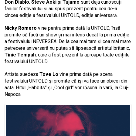
Don Diablo
,
Steve Aoki
și
Tujamo
sunt deja cunoscuți
fanilor festivalului și au spus prezent pentru cea de-a
cincea ediție a festivalului UNTOLD, ediție aniversară.
Nicky Romero
vine pentru prima dată la UNTOLD, însă
promite să facă un show și mai intens decât la prima ediție
a festivalului NEVERSEA. De la cea mai tare și cea mai mare
petrecere aniversară nu putea să lipsească artistul britanic,
Tinie Tempah
, care a fost prezent la aproape toate edițiile
festivalului UNTOLD.
Artista suedeza
Tove Lo
vine prima dată pe scena
festivalului UNTOLD și promite că își va face un obicei din
asta. Hitul „Habbits” și „Cool girl” vor răsuna în vară, la Cluj-
Napoca.