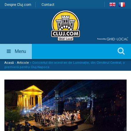
Despre Cluj.com
Contact
Menu
Acasă
»
Articole
»
Concertul din acest an de Luminație, din Cimitirul Central, o
premieră pentru Cluj-Napoca