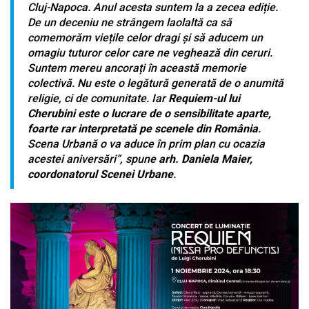
Cluj-Napoca. Anul acesta suntem la a zecea ediție.
De un deceniu ne strângem laolaltă ca să
comemorăm viețile celor dragi și să aducem un
omagiu tuturor celor care ne veghează din ceruri.
Suntem mereu ancorați în această memorie
colectivă. Nu este o legătură generată de o anumită
religie, ci de comunitate. Iar
Requiem-ul lui
Cherubini este o lucrare de o sensibilitate aparte,
foarte rar interpretată pe scenele din România
.
Scena Urbană o va aduce în prim plan cu ocazia
acestei aniversări”,
spune
arh. Daniela Maier,
coordonatorul Scenei Urbane
.