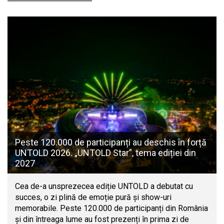
Peste 120.000 de participanți au deschis în forță
UNTOLD 2026. „UNTOLD Star”, tema ediției din
2027
Cea de-a unsprezecea ediție UNTOLD a debutat cu
succes, o zi plină de emoție pură și show-uri
memorabile. Peste 120.000 de participanți din România
și din întreaga lume au fost prezenți în prima zi de