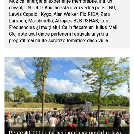
Muzică, energie și experiențe memorabile, într-un
cuvânt, UNTOLD. Anul acesta îi vei vedea pe STING,
Lewis Capaldi, Kygo, Alan Walker, Flo RIDA, Zara
Larsson, Marshmello, Afrojack B2B R3HAB, Lost
Frequencies și mulți alții. Ca în fiecare an, Iulius Mall
Cluj este unul dintre partenerii festivalului și ți-a
pregătit mai multe surprize tematice: dacă vii la…
Peste 40.000 de participanți la Vamos a la Playa