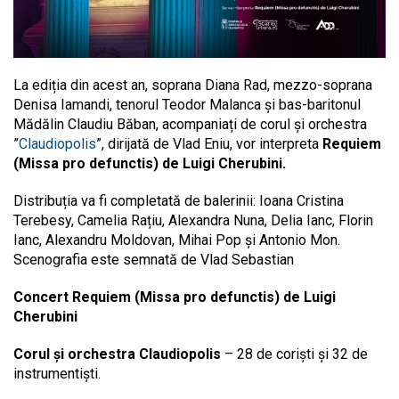
La ediția din acest an, soprana Diana Rad, mezzo-soprana
Denisa Iamandi, tenorul Teodor Malanca și bas-baritonul
Mădălin Claudiu Băban, acompaniați de corul și orchestra
”
Claudiopolis
”, dirijată de Vlad Eniu, vor interpreta
Requiem
(Missa pro defunctis) de Luigi Cherubini.
Distribuția va fi completată de balerinii: Ioana Cristina
Terebesy, Camelia Rațiu, Alexandra Nuna, Delia Ianc, Florin
Ianc, Alexandru Moldovan, Mihai Pop și Antonio Mon.
Scenografia este semnată de Vlad Sebastian
Concert
Requiem (Missa pro defunctis) de Luigi
Cherubini
Corul și orchestra Claudiopolis
– 28 de coriști și 32 de
instrumentiști.