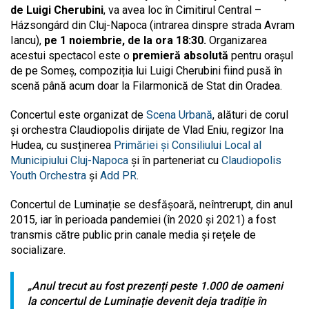
de Luigi Cherubini
, va avea loc în Cimitirul Central –
Házsongárd din Cluj-Napoca (intrarea dinspre strada Avram
Iancu),
pe 1 noiembrie, de la ora 18:30.
Organizarea
acestui spectacol este o
premieră absolută
pentru orașul
de pe Someș, compoziția lui Luigi Cherubini fiind pusă în
scenă până acum doar la Filarmonică de Stat din Oradea.
Concertul este organizat de
Scena Urbană
, alături de corul
și orchestra Claudiopolis dirijate de Vlad Eniu, regizor Ina
Hudea, cu susținerea
Primăriei și Consiliului Local al
Municipiului Cluj-Napoca
și în parteneriat cu
Claudiopolis
Youth Orchestra
și
Add PR
.
Concertul de Luminație se desfășoară, neîntrerupt, din anul
2015, iar în perioada pandemiei (în 2020 și 2021) a fost
transmis către public prin canale media și rețele de
socializare.
„
Anul trecut au fost prezenți peste 1.000 de oameni
la concertul de Luminație devenit deja tradiție în