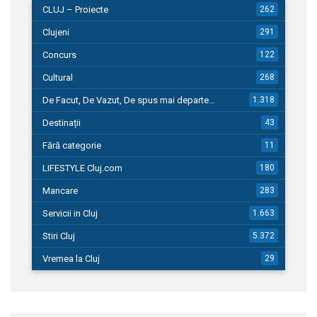
CLUJ – Proiecte
262
Clujeni
291
Concurs
122
Cultural
268
De Facut, De Vazut, De spus mai departe…
1.318
Destinații
43
Fără categorie
11
LIFESTYLE Cluj.com
180
Mancare
283
Servicii in Cluj
1.663
Stiri Cluj
5.372
Vremea la Cluj
29