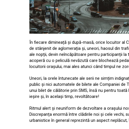
În fiecare dimineață și după-masă, orice locuitor al Cl
de stânjenit de aglomerația și, uneori, haosul din trafic
ale nopții, devin neîncăpătoare pentru participanții la
acoperă cu o peliculă nevăzută care blochează pedala
locuitorii orașului, mai ales atunci când timpul ne zo
Uneori, la orele întunecate ale serii ne simțim indigna
public și nici automatele de bilete ale Companiei de T
unui bilet de călătorie prin SMS, însă nu pentru toat
ieșire și, în același timp, revoltătoare!
Ritmul alert și neuniform de dezvoltare a orașului no
Discrepanța enormă între clădirile noi și cele vechi, 
urbanistice în general reprezintă un aspect neplăcut,