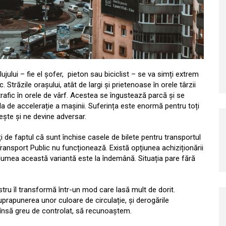
ujului – fie el șofer, pieton sau biciclist – se va simți extrem
. Străzile orașului, atât de largi și prietenoase în orele târzii
 trafic în orele de vârf. Acestea se îngustează parcă și se
 de accelerație a mașinii. Suferința este enormă pentru toți
rește și ne devine adversar.
ți de faptul că sunt închise casele de bilete pentru transportul
ransport Public nu funcționează. Există opțiunea achiziționării
ă lumea această variantă este la îndemână. Situația pare fără
stru îl transformă într-un mod care lasă mult de dorit.
suprapunerea unor culoare de circulație, și derogările
 însă greu de controlat, să recunoaștem.