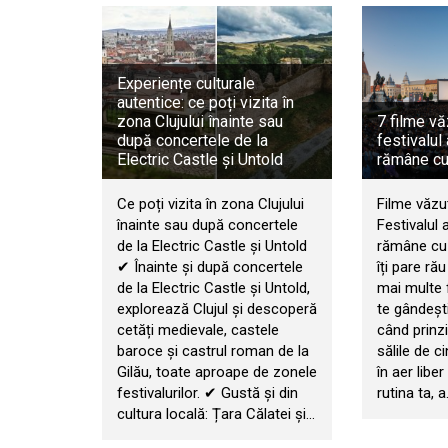
Experiențe culturale
autentice: ce poți vizita în
zona Clujului înainte sau
7 filme vă
după concertele de la
festivalul
Electric Castle și Untold
rămâne cu
Ce poți vizita în zona Clujului
Filme văzu
înainte sau după concertele
Festivalul 
de la Electric Castle și Untold
rămâne cu t
✔ Înainte și după concertele
îți pare ră
de la Electric Castle și Untold,
mai multe f
explorează Clujul și descoperă
te gândești
cetăți medievale, castele
când prinzi
baroce și castrul roman de la
sălile de c
Gilău, toate aproape de zonele
în aer libe
festivalurilor. ✔ Gustă și din
rutina ta, 
cultura locală: Țara Călatei și…