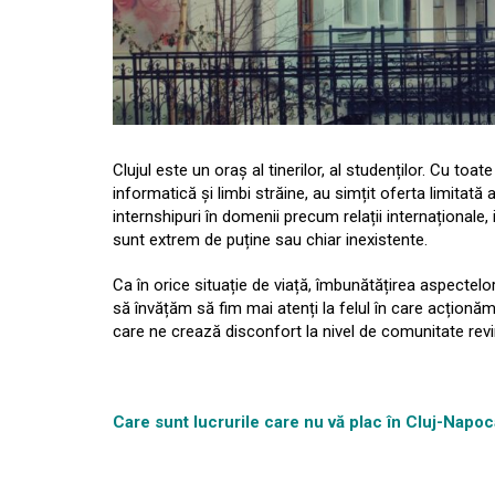
Clujul este un oraș al tinerilor, al studenților. Cu toa
informatică și limbi străine, au simțit oferta limitată 
internshipuri în domenii precum relații internaționale,
sunt extrem de puține sau chiar inexistente.
Ca în orice situație de viață, îmbunătățirea aspectel
să învățăm să fim mai atenți la felul în care acționăm 
care ne crează disconfort la nivel de comunitate revi
Care sunt lucrurile care nu vă plac în Cluj-Napo