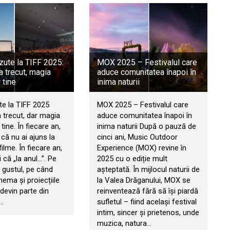
zute la TIFF 2025:
MOX 2025 – Festivalul care
 a trecut, magia
aduce comunitatea înapoi în
 tine
inima naturii
te la TIFF 2025
MOX 2025 – Festivalul care
a trecut, dar magia
aduce comunitatea înapoi în
ine. În fiecare an,
inima naturii După o pauză de
u că nu ai ajuns la
cinci ani, Music Outdoor
ilme. În fiecare an,
Experience (MOX) revine în
 că „la anul…”. Pe
2025 cu o ediție mult
 gustul, pe când
așteptată. În mijlocul naturii de
inema și proiecțiile
la Valea Drăganului, MOX se
r devin parte din
reinventează fără să își piardă
a…
sufletul – fiind același festival
intim, sincer și prietenos, unde
muzica, natura…