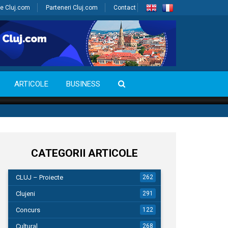
e Cluj.com
Parteneri Cluj.com
Contact
ARTICOLE
BUSINESS
CATEGORII ARTICOLE
CLUJ – Proiecte
262
Clujeni
291
Concurs
122
Cultural
268