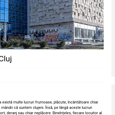
Cluj
xistă multe lucruri frumoase, plăcute, încântătoare chiar.
ândri că suntem clujeni. Însă, pe lângă aceste lucruri
t, deranj sau chiar neplăcere. Bineînțeles, fiecare locuitor al