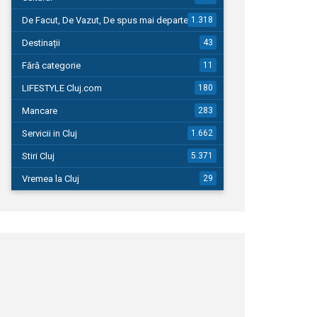
De Facut, De Vazut, De spus mai departe…
1.318
Destinații
43
Fără categorie
11
LIFESTYLE Cluj.com
180
Mancare
283
Servicii in Cluj
1.662
Stiri Cluj
5.371
Vremea la Cluj
29