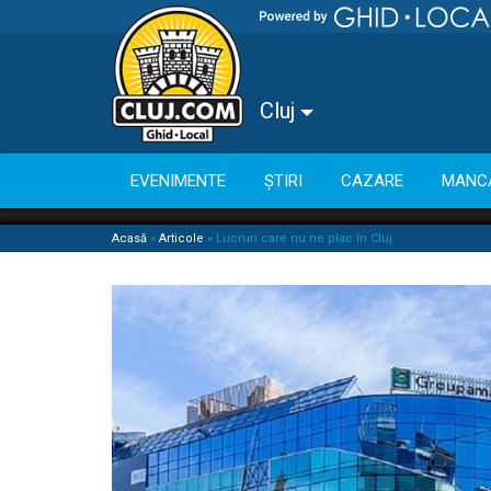
Cluj
EVENIMENTE
ȘTIRI
CAZARE
MANC
Acasă
»
Articole
»
Lucruri care nu ne plac în Cluj