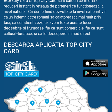
BCR City Card si Top City Card sunt carduri ce iti ofera
reduceri instant in reteaua de parteneri ce functioneaza la
nivel national. Cardurile fiind dezvoltate la nivel national, vin
ca un indemn catre romani sa calatoreasca mai mult prin
tara, sa constientizeze ca avem toate aceste locuri
deosebite si frumoase, fie ca sunt comerciale, fie ca sunt
cultural-turistice, si sa le descopere in mod direct.
DESCARCA APLICATIA
TOP CITY
CARD