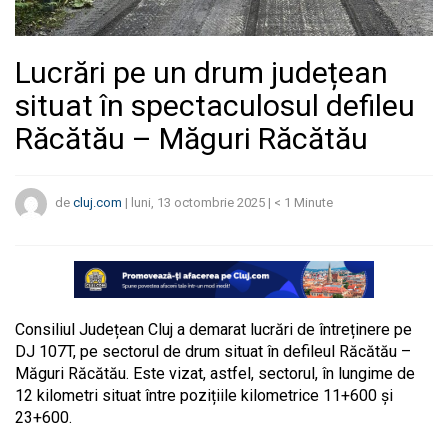
Lucrări pe un drum județean
situat în spectaculosul defileu
Răcătău – Măguri Răcătău
de
cluj.com
|
luni, 13 octombrie 2025
|
< 1
Minute
Consiliul Județean Cluj a demarat lucrări de întreținere pe
DJ 107T, pe sectorul de drum situat în defileul Răcătău –
Măguri Răcătău. Este vizat, astfel, sectorul, în lungime de
12 kilometri situat între pozițiile kilometrice 11+600 și
23+600.