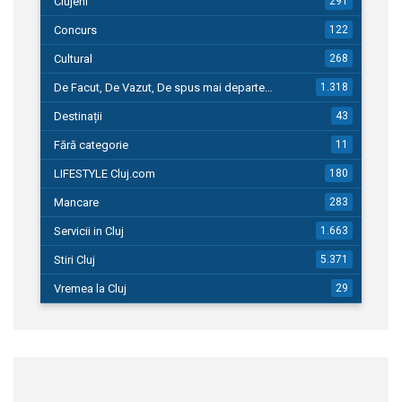
Clujeni
291
Concurs
122
Cultural
268
De Facut, De Vazut, De spus mai departe…
1.318
Destinații
43
Fără categorie
11
LIFESTYLE Cluj.com
180
Mancare
283
Servicii in Cluj
1.663
Stiri Cluj
5.371
Vremea la Cluj
29