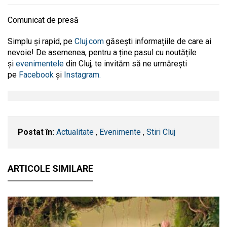
Comunicat de presă
Simplu și rapid, pe
Cluj.com
găsești informațiile de care ai
nevoie! De asemenea, pentru a ține pasul cu noutățile
și
evenimentele
din Cluj, te invităm să ne urmărești
pe
Facebook
și
Instagram.
Postat în:
Actualitate
,
Evenimente
,
Stiri Cluj
ARTICOLE SIMILARE