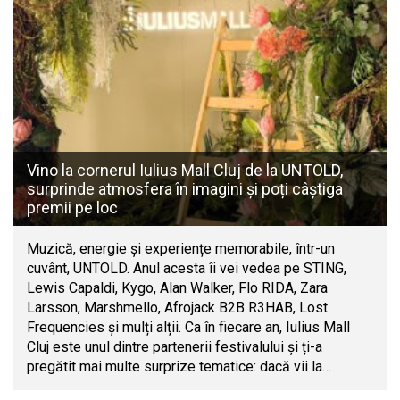
Vino la cornerul Iulius Mall Cluj de la UNTOLD,
surprinde atmosfera în imagini și poți câștiga
premii pe loc
Muzică, energie și experiențe memorabile, într-un
cuvânt, UNTOLD. Anul acesta îi vei vedea pe STING,
Lewis Capaldi, Kygo, Alan Walker, Flo RIDA, Zara
Larsson, Marshmello, Afrojack B2B R3HAB, Lost
Frequencies și mulți alții. Ca în fiecare an, Iulius Mall
Cluj este unul dintre partenerii festivalului și ți-a
pregătit mai multe surprize tematice: dacă vii la…