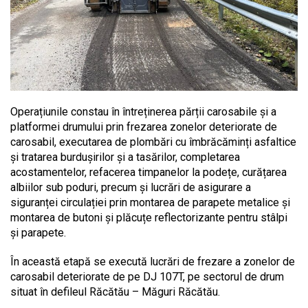
Operațiunile constau în întreținerea părții carosabile și a
platformei drumului prin frezarea zonelor deteriorate de
carosabil, executarea de plombări cu îmbrăcăminți asfaltice
și tratarea burdușirilor și a tasărilor, completarea
acostamentelor, refacerea timpanelor la podețe, curățarea
albiilor sub poduri, precum și lucrări de asigurare a
siguranței circulației prin montarea de parapete metalice și
montarea de butoni și plăcuțe reflectorizante pentru stâlpi
și parapete.
În această etapă se execută lucrări de frezare a zonelor de
carosabil deteriorate de pe DJ 107T, pe sectorul de drum
situat în defileul Răcătău – Măguri Răcătău.