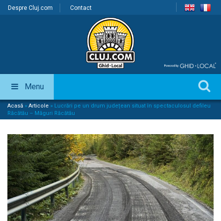
Despre Cluj.com
Contact
Menu
Acasă
»
Articole
»
Lucrări pe un drum județean situat în spectaculosul defileu
Răcătău – Măguri Răcătău