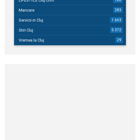
LIFESTYLE Cluj.com
180
Mancare
283
Servicii in Cluj
1.663
Stiri Cluj
5.372
Vremea la Cluj
29