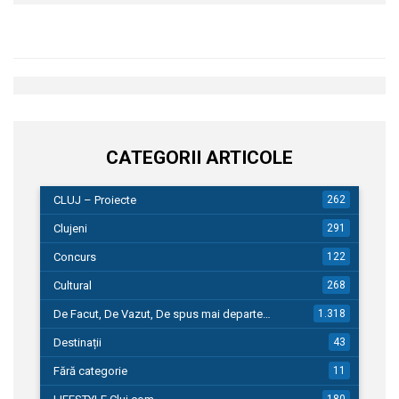
CATEGORII ARTICOLE
CLUJ – Proiecte
262
Clujeni
291
Concurs
122
Cultural
268
De Facut, De Vazut, De spus mai departe…
1.318
Destinații
43
Fără categorie
11