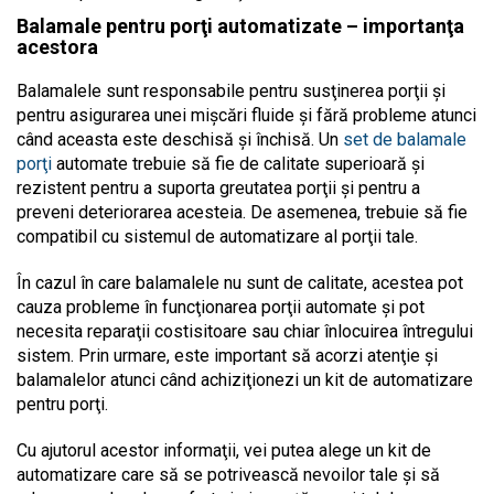
Balamale pentru porţi automatizate – importanţa
acestora
Balamalele sunt responsabile pentru susţinerea porţii şi
pentru asigurarea unei mişcări fluide şi fără probleme atunci
când aceasta este deschisă şi închisă. Un
set de balamale
porţi
automate trebuie să fie de calitate superioară şi
rezistent pentru a suporta greutatea porţii şi pentru a
preveni deteriorarea acesteia. De asemenea, trebuie să fie
compatibil cu sistemul de automatizare al porţii tale.
În cazul în care balamalele nu sunt de calitate, acestea pot
cauza probleme în funcţionarea porţii automate şi pot
necesita reparaţii costisitoare sau chiar înlocuirea întregului
sistem. Prin urmare, este important să acorzi atenţie şi
balamalelor atunci când achiziţionezi un kit de automatizare
pentru porţi.
Cu ajutorul acestor informaţii, vei putea alege un kit de
automatizare care să se potrivească nevoilor tale şi să