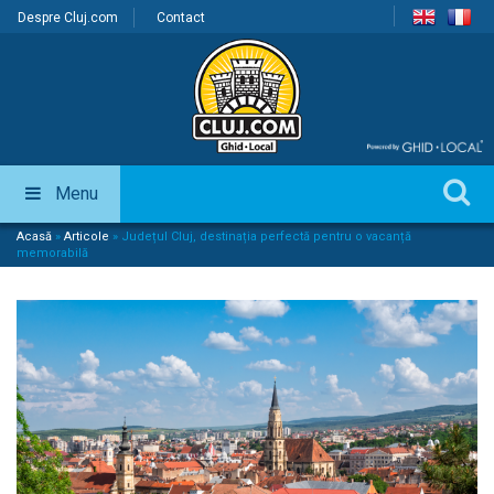
Despre Cluj.com
Contact
Menu
Acasă
»
Articole
»
Județul Cluj, destinația perfectă pentru o vacanță
memorabilă