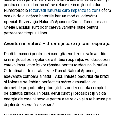
pentru cei care doresc să se relaxeze în mijlocul naturii.
Numeroasele
rezervatii naturale care împânzesc zona
oferă
ocazia de a încărca bateriile într-un mod cu adevărat
special
.
Rezervația Naturală Apuseni, Cheile Turenilor sau
Cheile Baciului sunt doar câteva variante bune pentru
petrecerea timpului liber.
Aventuri în natură – drumeții care îți taie respirația
Dacă te numeri printre cei care găsesc fericirea în aer liber
și în mijlocul peisajelor care îți taie respirația, vei descoperi
câteva locuri care îți vor rămâne pentru totdeauna în suflet.
O destinație de neratat este Parcul Natural Apuseni, o
adevărată comoară a naturii. Aici, liniștea pădurilor de brazi
și foioase se îmbină perfect cu măreția munților, iar
drumețiile pe potecile pitorești te vor deconecta complet
de agitația zilnică. În plus, aerul curat și proaspăt îți va da
energia de care ai nevoie pentru a te relaxa și a te bucura pe
deplin de această escapadă.