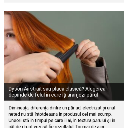
Dyson Airstrait sau placa clasică? Alegerea
depinde de felul în care îți aranjezi părul
Dimineața, diferența dintre un păr ud, electrizat și unul
neted nu stă întotdeauna în produsul cel mai scump.
Uneori stă în timpul pe care îl ai, în textura părului și în
cât de drept vrei să fie rezultatul. Tocmai de aici