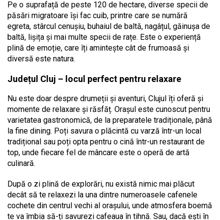
Pe o suprafață de peste 120 de hectare, diverse specii de
păsări migratoare își fac cuib, printre care se numără
egreta, stârcul cenușiu, buhaiul de baltă, nagâțul, găinușa de
baltă, lișița și mai multe specii de rațe. Este o experiență
plină de emoție, care îți amintește cât de frumoasă și
diversă este natura.
Județul Cluj – locul perfect pentru relaxare
Nu este doar despre drumeții și aventuri, Clujul îți oferă și
momente de relaxare și răsfăț. Orașul este cunoscut pentru
varietatea gastronomică, de la preparatele tradiționale, până
la fine dining. Poți savura o plăcintă cu varză într-un local
tradițional sau poți opta pentru o cină într-un restaurant de
top, unde fiecare fel de mâncare este o operă de artă
culinară.
După o zi plină de explorări, nu există nimic mai plăcut
decât să te relaxezi la una dintre numeroasele cafenele
cochete din centrul vechi al orașului, unde atmosfera boemă
te va îmbia să-ți savurezi cafeaua în tihnă. Sau, dacă ești în