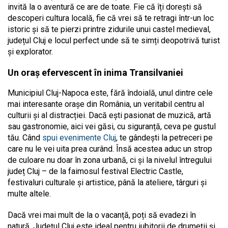
invită la o aventură ce are de toate. Fie că îți dorești să
descoperi cultura locală, fie că vrei să te retragi într-un loc
istoric și să te pierzi printre zidurile unui castel medieval,
județul Cluj e locul perfect unde să te simți deopotrivă turist
și explorator.
Un oraș efervescent în inima Transilvaniei
Municipiul Cluj-Napoca este, fără îndoială, unul dintre cele
mai interesante orașe din România, un veritabil centru al
culturii și al distracției. Dacă ești pasionat de muzică, artă
sau gastronomie, aici vei găsi, cu siguranță, ceva pe gustul
tău. Când
spui evenimente Cluj
, te gândești la petreceri pe
care nu le vei uita prea curând. Însă acestea aduc un strop
de culoare nu doar în zona urbană, ci și la nivelul întregului
județ Cluj – de la faimosul festival Electric Castle,
festivaluri culturale și artistice, până la ateliere, târguri și
multe altele.
Dacă vrei mai mult de la o vacanță, poți să evadezi în
natură. Județul Cluj este ideal pentru iubitorii de drumeții și