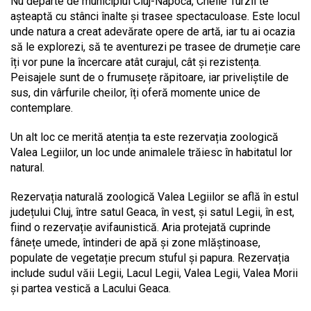
Nu departe de municipiul Cluj-Napoca, Cheile Turzii te
așteaptă cu stânci înalte și trasee spectaculoase. Este locul
unde natura a creat adevărate opere de artă, iar tu ai ocazia
să le explorezi, să te aventurezi pe trasee de drumeție care
îți vor pune la încercare atât curajul, cât și rezistența.
Peisajele sunt de o frumusețe răpitoare, iar priveliștile de
sus, din vârfurile cheilor, îți oferă momente unice de
contemplare.
Un alt loc ce merită atenția ta este rezervația zoologică
Valea Legiilor, un loc unde animalele trăiesc în habitatul lor
natural.
Rezervația naturală zoologică Valea Legiilor se află în estul
județului Cluj, între satul Geaca, în vest, și satul Legii, în est,
fiind o rezervație avifaunistică. Aria protejată cuprinde
fânețe umede, întinderi de apă și zone mlăștinoase,
populate de vegetație precum stuful și papura. Rezervația
include sudul văii Legii, Lacul Legii, Valea Legii, Valea Morii
și partea vestică a Lacului Geaca.