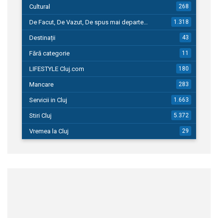
Cultural
268
De Facut, De Vazut, De spus mai departe…
1.318
Destinații
43
Fără categorie
11
LIFESTYLE Cluj.com
180
Mancare
283
Servicii in Cluj
1.663
Stiri Cluj
5.372
Vremea la Cluj
29