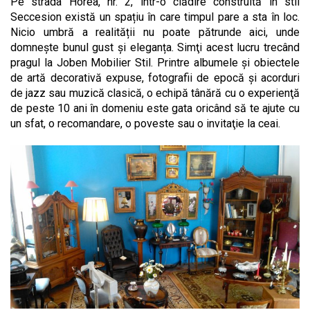
Pe strada Horea, nr. 2, într-o clădire construită în stil
Seccesion există un spațiu în care timpul pare a sta în loc.
Nicio umbră a realității nu poate pătrunde aici, unde
domnește bunul gust și eleganța. Simţi acest lucru trecând
pragul la Joben Mobilier Stil. Printre albumele şi obiectele
de artă decorativă expuse, fotografii de epocă şi acorduri
de jazz sau muzică clasică, o echipă tânără cu o experienţă
de peste 10 ani în domeniu este gata oricând să te ajute cu
un sfat, o recomandare, o poveste sau o invitaţie la ceai.