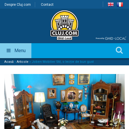
Despre Cluj.com
Contact
Menu
Acasă
»
Articole
»
Joben Mobilier Stil, o lecție de bun gust