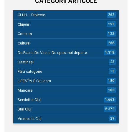
CATEGORII ARTICOLE
CLUJ – Proiecte
262
Clujeni
291
Concurs
122
Cultural
268
De Facut, De Vazut, De spus mai departe…
1.318
Destinații
43
Fără categorie
11
LIFESTYLE Cluj.com
180
Mancare
283
Servicii in Cluj
1.663
Stiri Cluj
5.372
Vremea la Cluj
29