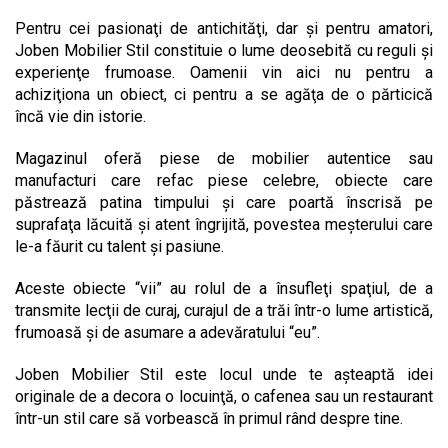
Pentru cei pasionaţi de antichităţi, dar şi pentru amatori,
Joben Mobilier Stil constituie o lume deosebită cu reguli şi
experienţe frumoase. Oamenii vin aici nu pentru a
achiziţiona un obiect, ci pentru a se agăţa de o părticică
încă vie din istorie.
Magazinul oferă piese de mobilier autentice sau
manufacturi care refac piese celebre, obiecte care
păstrează patina timpului şi care poartă înscrisă pe
suprafaţa lăcuită şi atent îngrijită, povestea meșterului care
le-a făurit cu talent și pasiune.
Aceste obiecte “vii” au rolul de a însufleţi spaţiul, de a
transmite lecţii de curaj, curajul de a trăi într-o lume artistică,
frumoasă şi de asumare a adevăratului “eu”.
Joben Mobilier Stil este locul unde te aşteaptă idei
originale de a decora o locuinţă, o cafenea sau un restaurant
într-un stil care să vorbească în primul rând despre tine.