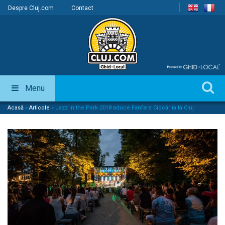
Despre Cluj.com
Contact
Menu
Acasă
»
Articole
»
Jazz in the Park 2018 aduce Fanfare Ciocârlia la Cluj