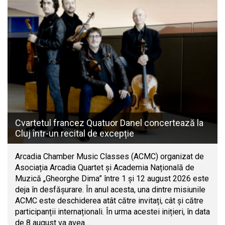
Cvartetul francez Quatuor Danel concertează la
Cluj într-un recital de excepție
Arcadia Chamber Music Classes (ACMC) organizat de
Asociația Arcadia Quartet și Academia Națională de
Muzică „Gheorghe Dima” între 1 și 12 august 2026 este
deja în desfășurare. În anul acesta, una dintre misiunile
ACMC este deschiderea atât către invitați, cât și către
participanții internaționali. În urma acestei inițieri, în data
de 8 august va avea…