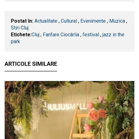
Postat în:
Actualitate
,
Cultural
,
Evenimente
,
Muzica
,
Stiri Cluj
Etichete:
​Cluj
,
Fanfare Ciocârlia
,
festival
,
jazz in the
park
ARTICOLE SIMILARE