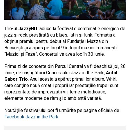
Trio-ul
JazzyBIT
aduce la festival o combinație energică de
jazz și rock, presărată cu blues, latin și funk. Formația a
obținut premiul pentru debut al Fundației Muzza din
București și a ajuns pe locul 9 în topul muzicii românești
“Muzici și Faze”. Concertul va avea loc în 30 iunie.
Prima zi de concerte din Parcul Central va fi deschisă joi, 28
iunie, de câștigătorii Concursului Jazz in the Park
, Antal
Gabor Trio
. Anul acesta a apărut primul lor album, Whirl,
care conține nouă creații proprii iar prestațiile trupei sunt
reprezentate de improvizații vii, teme melodioase,
elemente moderne de ritm și o ambianță variată.
Noutățile festivalului pot fi urmărite pe pagina oficială de
Facebook Jazz in the Park
.