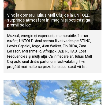
Vino la cornerul Iulius Mall Cluj de la UNTOLD,
surprinde atmosfera în imagini și poți câștiga
premii pe loc
Muzică, energie și experiențe memorabile, într-un
cuvânt, UNTOLD. Anul acesta îi vei vedea pe STING,
Lewis Capaldi, Kygo, Alan Walker, Flo RIDA, Zara
Larsson, Marshmello, Afrojack B2B R3HAB, Lost
Frequencies și mulți alții. Ca în fiecare an, Iulius Mall
Cluj este unul dintre partenerii festivalului și ți-a
pregătit mai multe surprize tematice: dacă vii la…