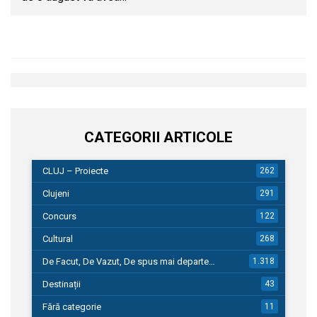
CATEGORII ARTICOLE
CLUJ – Proiecte
262
Clujeni
291
Concurs
122
Cultural
268
De Facut, De Vazut, De spus mai departe…
1.318
Destinații
43
Fără categorie
11