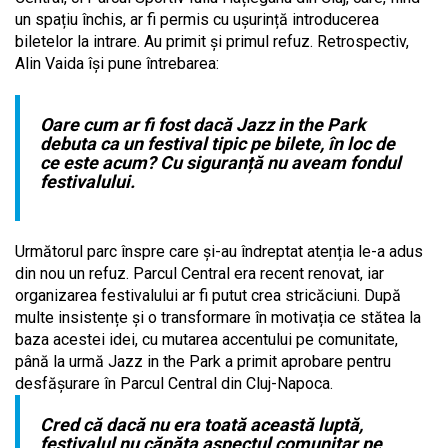
un spațiu închis, ar fi permis cu ușurință introducerea
biletelor la intrare. Au primit și primul refuz. Retrospectiv,
Alin Vaida își pune întrebarea:
Oare cum ar fi fost dacă Jazz in the Park
debuta ca un festival tipic pe bilete, în loc de
ce este acum? Cu siguranță nu aveam fondul
festivalului.
Următorul parc înspre care și-au îndreptat atenția le-a adus
din nou un refuz. Parcul Central era recent renovat, iar
organizarea festivalului ar fi putut crea stricăciuni. După
multe insistențe și o transformare în motivația ce stătea la
baza acestei idei, cu mutarea accentului pe comunitate,
până la urmă Jazz in the Park a primit aprobare pentru
desfășurare în Parcul Central din Cluj-Napoca.
Cred că dacă nu era toată această luptă,
festivalul nu căpăta aspectul comunitar pe