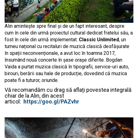
Alin amintește spre final și de un fapt interesant, despre
cum în cele din urmă proiectul cultural dedicat fratelui său, a
fost în cele din urmă implementat.
Classic Unlimited
, un
turneu național cu recitaluri de muzică clasică desfășurate
în spații neconvenționale, a avut loc în toamna 2017,
însumând nouă concerte în șase orașe diferite. Bogdan
Vaida a purtat muzica clasică în tipografii, service-uri auto,
birouri, berării sau hale de producție, dovedind că muzica
poate fi a tuturor, oriunde.
Vă recomandăm cu drag să aflați povestea integrală
chiar de la Alin, din acest
articol:
https://goo.gl/PAZvhr