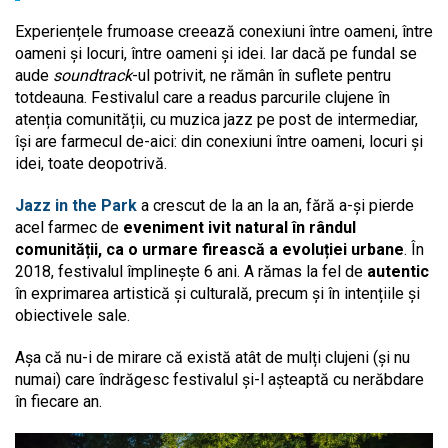
Experiențele frumoase creează conexiuni între oameni, între
oameni și locuri, între oameni și idei. Iar dacă pe fundal se
aude
soundtrack
-ul potrivit, ne rămân în suflete pentru
totdeauna. Festivalul care a readus parcurile clujene în
atenția comunității, cu muzica jazz pe post de intermediar,
își are farmecul de-aici: din conexiuni între oameni, locuri și
idei, toate deopotrivă.
Jazz in the Park
a crescut de la an la an, fără a-și pierde
acel farmec de
eveniment ivit natural în rândul
comunității, ca o urmare firească a evoluției urbane
. În
2018, festivalul împlinește 6 ani. A rămas la fel de
autentic
în exprimarea artistică și culturală, precum și în intențiile și
obiectivele sale.
Așa că nu-i de mirare că există atât de mulți clujeni (și nu
numai) care îndrăgesc festivalul și-l așteaptă cu nerăbdare
în fiecare an.