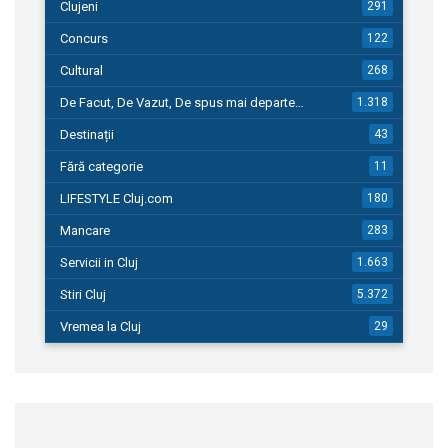
Clujeni
291
Concurs
122
Cultural
268
De Facut, De Vazut, De spus mai departe…
1.318
Destinații
43
Fără categorie
11
LIFESTYLE Cluj.com
180
Mancare
283
Servicii in Cluj
1.663
Stiri Cluj
5.372
Vremea la Cluj
29