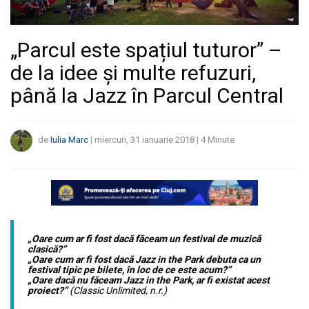
„Parcul este spațiul tuturor” –
de la idee și multe refuzuri,
până la Jazz în Parcul Central
de
Iulia Marc
|
miercuri, 31 ianuarie 2018
|
4
Minute
„Oare cum ar fi fost dacă făceam un festival de muzică
clasică?”
„Oare cum ar fi fost dacă Jazz in the Park debuta ca un
festival tipic pe bilete, în loc de ce este acum?”
„Oare dacă nu făceam Jazz in the Park, ar fi existat acest
proiect?”
(Classic Unlimited, n.r.)