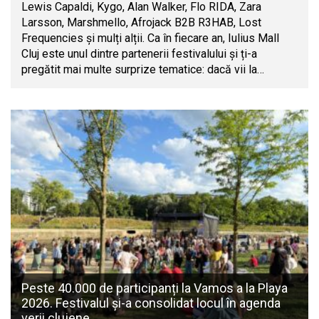
Lewis Capaldi, Kygo, Alan Walker, Flo RIDA, Zara
Larsson, Marshmello, Afrojack B2B R3HAB, Lost
Frequencies și mulți alții. Ca în fiecare an, Iulius Mall
Cluj este unul dintre partenerii festivalului și ți-a
pregătit mai multe surprize tematice: dacă vii la…
Peste 40.000 de participanți la Vamos a la Playa
2026. Festivalul și-a consolidat locul în agenda
verii clujene