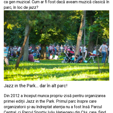
ca gen muzical. Cum ar fi fost dacă aveam muzică clasică în
parc, în loc de jazz?
Jazz in the Park… dar în alt parc!
Din 2012 a început munca propriu-zisă pentru organizarea
primei ediții Jazz in the Park. Primul parc înspre care
organizatorii și-au îndreptat atenția nu a fost însă Parcul
Central, ci Parcul Sportiv Iuliu Hațieganu din Cluj, care, fiind