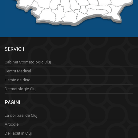
SERVICII
Cabinet Stomatologic Cluj
Centru Medical
Hernie de disc
Dermatologie Cluj
PAGINI
La doi pasi de Cluj
Articole
De Facut in Cluj