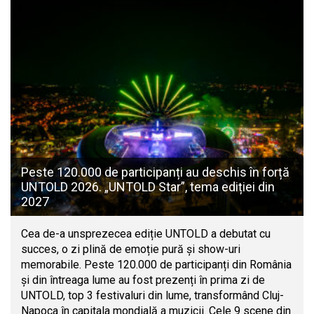
Peste 120.000 de participanți au deschis în forță
UNTOLD 2026. „UNTOLD Star”, tema ediției din
2027
Cea de-a unsprezecea ediție UNTOLD a debutat cu
succes, o zi plină de emoție pură și show-uri
memorabile. Peste 120.000 de participanți din România
și din întreaga lume au fost prezenți în prima zi de
UNTOLD, top 3 festivaluri din lume, transformând Cluj-
Napoca în capitala mondială a muzicii. Cele 9 scene din