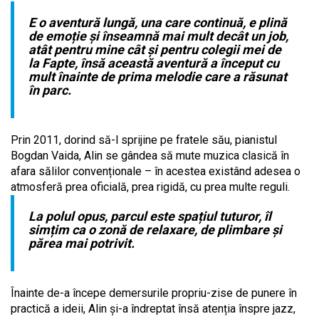
E o aventură lungă, una care continuă, e plină
de emoție și înseamnă mai mult decât un job,
atât pentru mine cât și pentru colegii mei de
la Fapte, însă această aventură a început cu
mult înainte de prima melodie care a răsunat
în parc.
Prin 2011, dorind să-l sprijine pe fratele său, pianistul
Bogdan Vaida, Alin se gândea să mute muzica clasică în
afara sălilor convenționale – în acestea existând adesea o
atmosferă prea oficială, prea rigidă, cu prea multe reguli.
La polul opus, parcul este spațiul tuturor, îl
simțim ca o zonă de relaxare, de plimbare și
părea mai potrivit.
Înainte de-a începe demersurile propriu-zise de punere în
practică a ideii, Alin și-a îndreptat însă atenția înspre jazz,