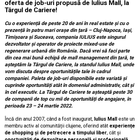
oferta de job-uri propusă de Iulius Mall, la
Târgul de Cariere!
Cu o experiență de peste 20 de ani în real estate și cu o
prezență în patru mari orașe din țară – Cluj-Napoca, Iași,
Timișoara și Suceava, compania IULIUS este singurul
dezvoltator și operator de proiecte mixed-use de
regenerare urbană din România. Dacă vrei să faci parte
din cea mai bună echipă de mall management din țară, te
așteptăm la Târgul de Cariere, la standul Iulius Mall, unde
vom discuta despre oportunitățile tale în cadrul
companiei. Paleta de job-uri disponibile este variată și
cuprinde oportunități atât în domeniul administrativ, cât și
în cel executiv. La Târgul de Cariere te așteaptă peste 30
de companii de top cu mii de oportunități de angajare, în
perioada 23 – 24 martie 2022.
Încă din anul 2007, când a fost inaugurat,
Iulius Mall
este un
membru activ al comunității clujene, oferind atât
experiențe
de shopping și de petrecere a timpului liber
, cât și
oportunități de dezvoltare personală și profesională
.