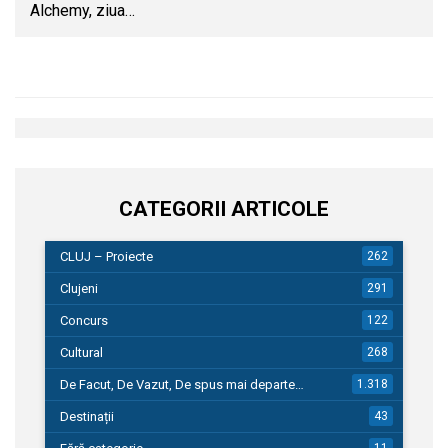
Alchemy, ziua…
CATEGORII ARTICOLE
CLUJ – Proiecte
262
Clujeni
291
Concurs
122
Cultural
268
De Facut, De Vazut, De spus mai departe…
1.318
Destinații
43
11