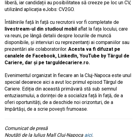
liberă, iar candidații au posibilitatea să creeze pe loc un CV,
utilizând aplicația eJobs: CV2GO.
Întâlnirile față în față cu recrutorii vor fi completate de
livestream-ul din studioul mobil
aflat la fața locului, care
va reuni, pe lângă detalii despre locurile de muncă
disponibile, și interviuri cu reprezentanți ai companiilor sau
prezentări ale colaboratorilor.
Acesta va fi difuzat pe
canalele de Facebook, LinkedIn, YouTube by Târgul de
Cariere, dar și pe targuldecariere.ro.
Evenimentul organizat în fiecare an la Cluj-Napoca este unul
special deoarece aici a avut loc primul episod Târgul de
Cariere. Ediția din această primăvară stă sub semnul
entuziasmului, a dorinței de a socializa față în față, de a
oferi oportunități, de a deschide noi orizonturi, de a
împărtăși, de a scrie povești frumoase.
Comunicat de presă
Noutăți de la Iulius Mall Cluj-Napoca
aici
.