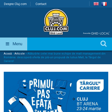
Despre Cluj.com
Contact
Menu
Acasă
»
Articole
»
Alătură-te celei mai bune echipe de mall management din
România: descoperă oferta de job-uri propusă de Iulius Mall, la Târgul de
Cariere!