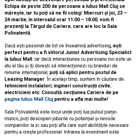
Echipa de peste 200 de persoane a Iulius Mall Cluj se
mărește
,
iar tu poți să ne fii coleg
!
Miercuri și joi, 23 –
24 martie
,
în intervalul orar 11.00 – 18.00
,
vom fi
prezenți la Târgul de Cariere
,
care are loc la Sala
Polivalentă
.
Dacă ești pasionat de tot ce înseamnă advertising,
ești
perfect pentru a fi viitorul Junior Advertising Specialist
la Iulius Mall
. Iar dacă interacțiunea cu persoane noi este un
atu al tău și îți dorești să interacționezi cu branduri de
renume internațional,
poți să aplici pentru postul de
Leasing Manager
. În același timp, suntem în căutare de:
tehnicieni instalatori
,
ingineri construcții civile
,
electricieni etc
.
Consultă secțiunea Cariere de pe
pagina Iulius Mall Cluj
pentru a afla mai multe!
Sala Polivalentă este locul unde poți lua pulsul pieței
muncii, poți descoperi joburile cu potențial și nevoile
companiilor la zi sau poți afla care sunt abilitățile necesare
pentru a crește profesional. Intrarea la eveniment este