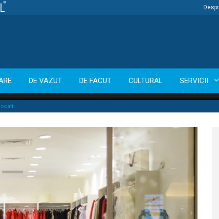
Despr
ARE
DE VAZUT
DE FACUT
CULTURAL
SERVICII
locatii