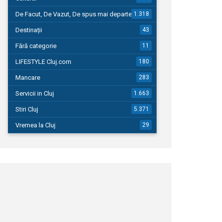
De Facut, De Vazut, De spus mai departe…
1.318
Destinații
43
Fără categorie
11
LIFESTYLE Cluj.com
180
Mancare
283
Servicii in Cluj
1.663
Stiri Cluj
5.371
Vremea la Cluj
29