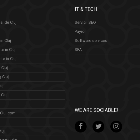
IT & TECH
si de Cluj
Servicii SEO
Payroll
in Cluj
Software services
e în Cluj
SFA
te in Cluj
n Cluj
 Cluj
uj
Cluj
WE ARE SOCIABLE!
 Cluj.com
luj