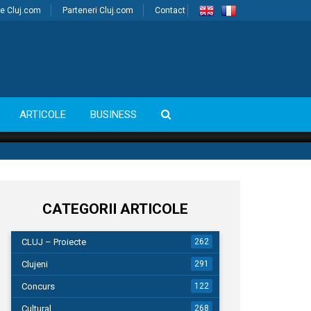
e Cluj.com
Parteneri Cluj.com
Contact
ARTICOLE
BUSINESS
CATEGORII ARTICOLE
CLUJ – Proiecte
262
Clujeni
291
Concurs
122
Cultural
268