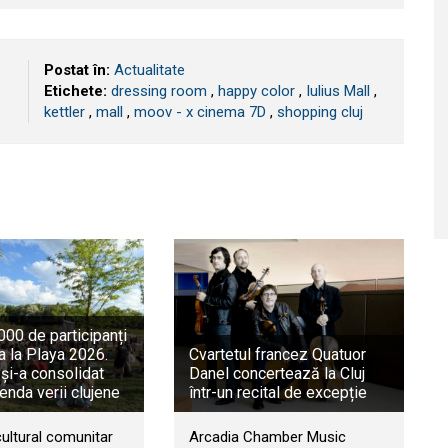
Postat în:
Actualitate
Etichete:
dressing room
,
happy color
,
Iulius Mall
,
kettler
,
mall
,
moov - x cinema 7D
,
shopping cluj
00 de participanți
a la Playa 2026.
Cvartetul francez Quatuor
 și-a consolidat
Danel concertează la Cluj
genda verii clujene
într-un recital de excepție
cultural comunitar
Arcadia Chamber Music