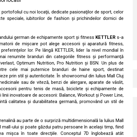
 portofoliul cu noi locaţii, dedicate pasionaţilor de sport, celor
speciale, iubitorilor de fashion şi prichindeilor dornici de
randului german de echipamente sport şi fitness
KETTLER
s-a
amatorii de mişcare pot alege accesorii şi aparatură fitness,
preferinţelor lor. Pe lângă KETTLER, lider la nivel mondial în
i renumite branduri din categoriile fitness şi performanţă
verlast, Optimum Nutrition, Pro Nutrition şi BSN. Un plus de
re cele mai puternice branduri de haine sport, destinat
e prin stil şi autenticitate. În showroomul din Iulius Mall Cluj
 medicinale sau de viteză, benzi de alergare, aparate de vâslit,
accesorii pentru tenis de masă, biciclete şi echipamente de
rei linii inovatoare de accesorii: Balance, Workout şi Power Line,
intă calitatea şi durabilitatea germană, promovând un stil de
adrenalină au parte de o surpriză multidimensională la Iulius Mall
l mall-ului şi poate găzdui patru persoane în acelaşi timp, fiind
a mişca în toate direcţiile. Conceptul 7D înglobează atât