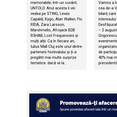
memorabile, într-un cuvânt,
Vamos a la
UNTOLD. Anul acesta îi vei
cea de-a VI
vedea pe STING, Lewis
bilanț car
Capaldi, Kygo, Alan Walker, Flo
interesului 
RIDA, Zara Larsson,
Desfășurat 
Marshmello, Afrojack B2B
– 2 august
R3HAB, Lost Frequencies și
Grigorescu
mulți alții. Ca în fiecare an,
evenimentul
Iulius Mall Cluj este unul dintre
organizator
partenerii festivalului și ți-a
de particip
pregătit mai multe surprize
40% mai mul
tematice: dacă vii la…
precedentă