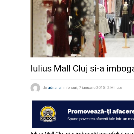
Iulius Mall Cluj si-a imboga
de
adriana
|
miercuri, 7 ianuarie 2015
|
2
Minute
Iulius Mall Cluj si-a imbogatit portofoliul cu n