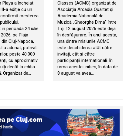
 Playa a încheiat
Classes (ACMC) organizat de
II-a ediție cu un
Asociația Arcadia Quartet și
e confirmă creșterea
Academia Națională de
publicului.
Muzică „Gheorghe Dima” între
în perioada 24 iulie
1 și 12 august 2026 este deja
 2026, pe Plaja
în desfășurare. În anul acesta,
 din Cluj-Napoca,
una dintre misiunile ACMC
 a adunat, potrivit
este deschiderea atât către
ilor, peste 40.000
invitați, cât și către
anți, cu aproximativ
participanții internaționali. În
ți decât la ediția
urma acestei inițieri, în data de
. Organizat de…
8 august va avea…