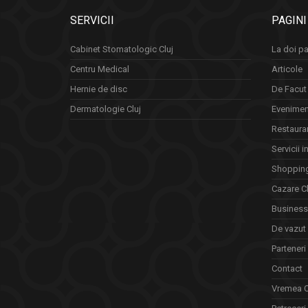
SERVICII
PAGINI
Cabinet Stomatologic Cluj
La doi pa
Centru Medical
Articole
Hernie de disc
De Facut 
Dermatologie Cluj
Eveniment
Restauran
Servicii i
Shopping
Cazare Cl
Business 
De vazut
Parteneri
Contact
Vremea C