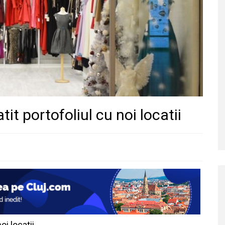
tit portofoliul cu noi locatii
oi locatii