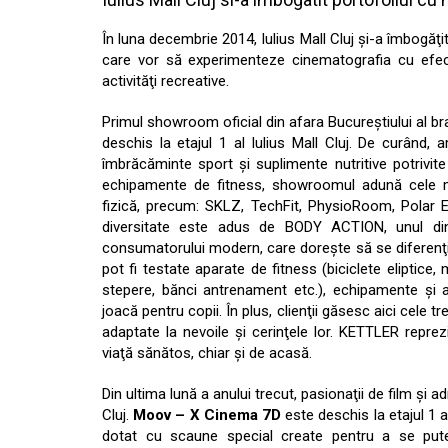
În luna decembrie 2014, Iulius Mall Cluj şi-a îmbogăţit
care vor să experimenteze cinematografia cu efecte 
activităţi recreative.
Primul showroom oficial din afara Bucureştiului al b
deschis la etajul 1 al Iulius Mall Cluj. De curând, 
îmbrăcăminte sport şi suplimente nutritive potrivite 
echipamente de fitness, showroomul adună cele ma
fizică, precum: SKLZ, TechFit, PhysioRoom, Polar E
diversitate este adus de BODY ACTION, unul dint
consumatorului modern, care doreşte să se diferenţiez
pot fi testate aparate de fitness (biciclete eliptice,
stepere, bănci antrenament etc.), echipamente şi 
joacă pentru copii. În plus, clienţii găsesc aici cele t
adaptate la nevoile şi cerinţele lor. KETTLER reprez
viaţă sănătos, chiar şi de acasă.
Din ultima lună a anului trecut, pasionaţii de film şi 
Cluj.
Moov – X Cinema 7D
este deschis la etajul 1 a
dotat cu scaune special create pentru a se pute