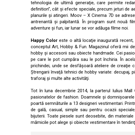
tehnologia de ultimă generaţie, care permite redare
definition”, cât şi efecte speciale, precum jeturi de 
planurile şi atingeri. Moov – X Cinema 7D se adresea
antrenantă şi palpitantă. În program sunt nouă film
adventure şi fun, iar lunar se vor adăuga filme noi.
Happy Color
este o altă locaţie inaugurată recent, 
conceptul Art, Hobby & Fun. Magazinul oferă mii de 
hobby și accesorii sau obiecte handmade. Cei pasiona
pe care le pot cumpăra sau le pot închiria. În acel
prichindei, unde se desfăşoară ateliere de creaţie car
Ştrengarii învaţă tehnici de hobby variate: decupaj, pi
traforaj și multe alte activităţi.
Tot în luna decembrie 2014, la parterul Iulius Mall
pasionatelor de fashion. Doamnele şi domnişoarele g
poartă semnăturile a 13 designeri vestimentari. Prin
de gală, casual, simple sau pentru ocazii speciale,
bijuterii. Toate piesele sunt deosebite, din material
mămicile pot alege şi obiecte vestimentare în tendinţe