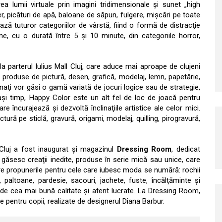
a lumii virtuale prin imagini tridimensionale şi sunet „high
aer, picături de apă, baloane de săpun, fulgere, mişcări pe toate
ză tuturor categoriilor de vârstă, fiind o formă de distracţie
e, cu o durată între 5 şi 10 minute, din categoriile horror,
la parterul Iulius Mall Cluj, care aduce mai aproape de clujeni
produse de pictură, desen, grafică, modelaj, lemn, papetărie,
ţi vor găsi o gamă variată de jocuri logice sau de strategie,
aşi timp, Happy Color este un alt fel de loc de joacă pentru
e încurajează şi dezvoltă înclinaţiile artistice ale celor mici.
ctură pe sticlă, gravură, origami, modelaj, quilling, pirogravură,
 Cluj a fost inaugurat şi magazinul
Dressing Room
, dedicat
ăsesc creaţii inedite, produse în serie mică sau unice, care
tre propunerile pentru cele care iubesc moda se numără: rochii
 paltoane, pardesie, sacouri, jachete, fuste, încălţăminte şi
e de cea mai bună calitate şi atent lucrate. La Dressing Room,
 pentru copii, realizate de designerul Diana Barbur.