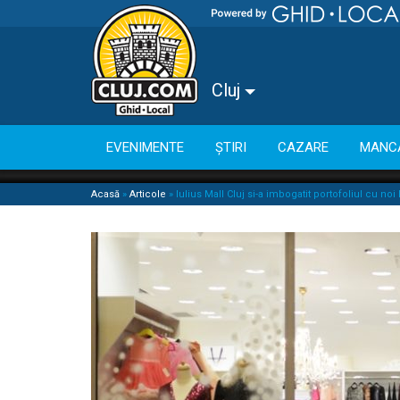
Cluj
EVENIMENTE
ȘTIRI
CAZARE
MANC
Acasă
»
Articole
»
Iulius Mall Cluj si-a imbogatit portofoliul cu noi 