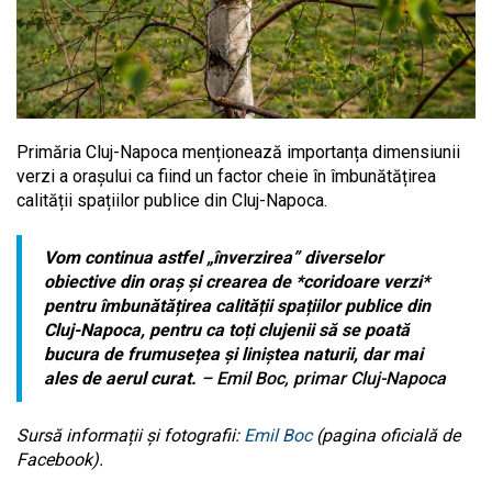
Primăria Cluj-Napoca menționează importanța dimensiunii
verzi a orașului ca fiind un factor cheie în îmbunătățirea
calității spațiilor publice din Cluj-Napoca.
Vom continua astfel „înverzirea” diverselor
obiective din oraș și crearea de *coridoare verzi*
pentru îmbunătățirea calității spațiilor publice din
Cluj-Napoca, pentru ca toți clujenii să se poată
bucura de frumusețea și liniștea naturii, dar mai
ales de aerul curat.
– Emil Boc, primar Cluj-Napoca
Sursă informații și fotografii:
Emil Boc
(pagina oficială de
Facebook).