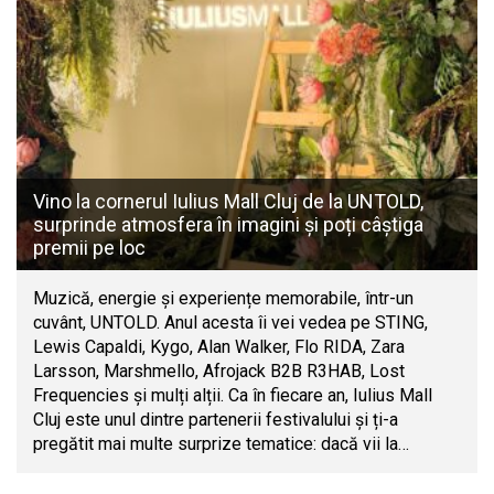
Vino la cornerul Iulius Mall Cluj de la UNTOLD,
surprinde atmosfera în imagini și poți câștiga
premii pe loc
Muzică, energie și experiențe memorabile, într-un
cuvânt, UNTOLD. Anul acesta îi vei vedea pe STING,
Lewis Capaldi, Kygo, Alan Walker, Flo RIDA, Zara
Larsson, Marshmello, Afrojack B2B R3HAB, Lost
Frequencies și mulți alții. Ca în fiecare an, Iulius Mall
Cluj este unul dintre partenerii festivalului și ți-a
pregătit mai multe surprize tematice: dacă vii la…