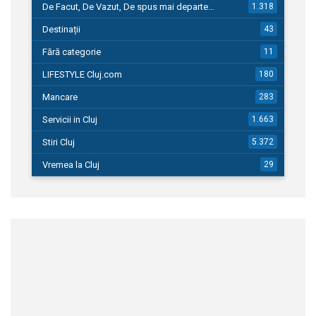
De Facut, De Vazut, De spus mai departe…
1.318
Destinații
43
Fără categorie
11
LIFESTYLE Cluj.com
180
Mancare
283
Servicii in Cluj
1.663
Stiri Cluj
5.372
Vremea la Cluj
29