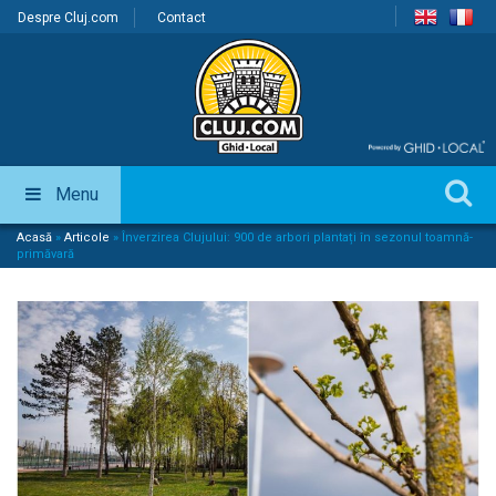
Despre Cluj.com
Contact
Menu
Acasă
»
Articole
»
Înverzirea Clujului: 900 de arbori plantați în sezonul toamnă-
primăvară