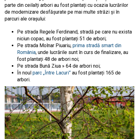
parte din ceilalți arbori au fost plantați cu ocazia lucrărilor
de modernizare desfășurate pe mai multe străzi și în
parcuri ale orașului:
Pe strada Regele Ferdinand, stradă pe care nu exista
niciun copac, au fost plantați 51 de arbori;
Pe strada Molnar Piuariu,
prima stradă smart din
România
, unde lucrările sunt în curs de finalizare, au
fost plantați 48 de arbori noi;
Pe strada Bună Ziua » 64 de arbori noi;
În noul
parc „Între Lacuri”
au fost plantați 165 de
arbori.