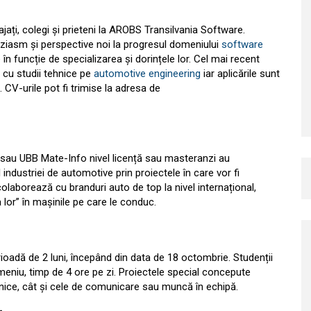
ajați, colegi și prieteni la AROBS Transilvania Software.
uziasm și perspective noi la progresul domeniului
software
 în funcție de specializarea și dorințele lor. Cel mai recent
r cu studii tehnice pe
automotive engineering
iar aplicările sunt
. CV-urile pot fi trimise la adresa de
că sau UBB Mate-Info nivel licență sau masteranzi au
industriei de automotive prin proiectele în care vor fi
olaborează cu branduri auto de top la nivel internațional,
 lor” în mașinile pe care le conduc.
oadă de 2 luni, începând din data de 18 octombrie. Studenții
omeniu, timp de 4 ore pe zi. Proiectele special concepute
tehnice, cât și cele de comunicare sau muncă în echipă.