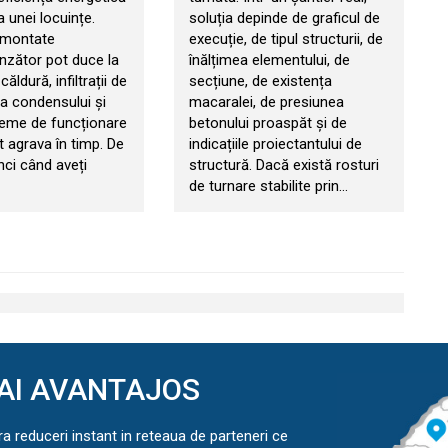
a unei locuințe.
soluția depinde de graficul de
 montate
execuție, de tipul structurii, de
zător pot duce la
înălțimea elementului, de
căldură, infiltrații de
secțiune, de existența
ia condensului și
macaralei, de presiunea
leme de funcționare
betonului proaspăt și de
t agrava în timp. De
indicațiile proiectantului de
nci când aveți
structură. Dacă există rosturi
de turnare stabilite prin…
AI AVANTAJOS
ra reduceri instant in reteaua de parteneri ce