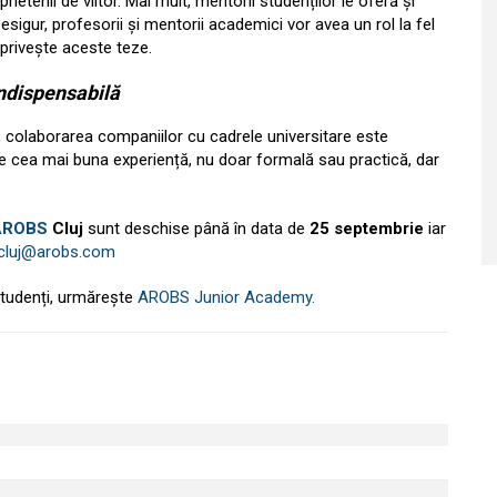
rietenii de viitor. Mai mult, mentorii studenților le oferă și
Desigur, profesorii și mentorii academici vor avea un rol la fel
privește aceste teze.
ndispensabilă
a, colaborarea companiilor cu cadrele universitare este
de cea mai buna experiență, nu doar formală sau practică, dar
AROBS
Cluj
sunt deschise până în data de
25 septembrie
iar
.cluj@arobs.com
studenți, urmărește
AROBS Junior Academy.