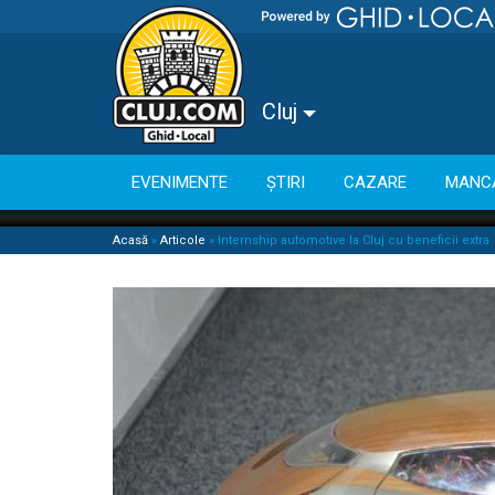
Cluj
EVENIMENTE
ȘTIRI
CAZARE
MANC
Acasă
»
Articole
»
Internship automotive la Cluj cu beneficii extra