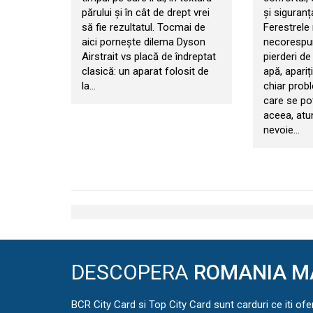
părului și în cât de drept vrei
și siguranț
să fie rezultatul. Tocmai de
Ferestrele
aici pornește dilema Dyson
necorespun
Airstrait vs placă de îndreptat
pierderi de 
clasică: un aparat folosit de
apă, apariț
la…
chiar prob
care se po
aceea, atu
nevoie…
DESCOPERA
ROMANIA M
BCR City Card si Top City Card sunt carduri ce iti ofe