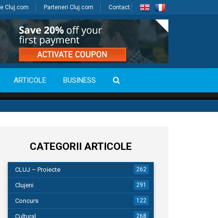
e Cluj.com
Parteneri Cluj.com
Contact
ARTICOLE
BUSINESS
CATEGORII ARTICOLE
CLUJ – Proiecte
262
Clujeni
291
Concurs
122
Cultural
268