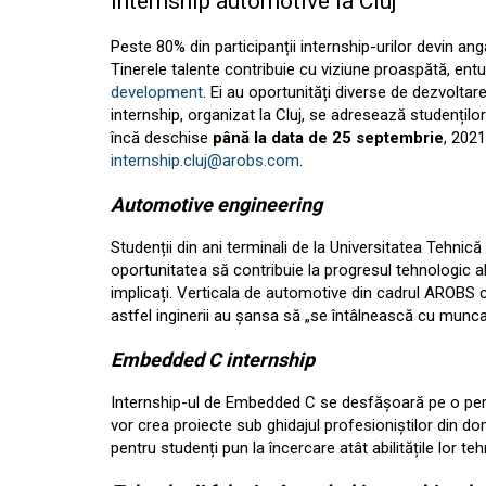
Internship automotive la Cluj
Peste 80% din participanții internship-urilor devin ang
Tinerele talente contribuie cu viziune proaspătă, ent
development
. Ei au oportunități diverse de dezvoltare
internship, organizat la Cluj, se adresează studențilo
încă deschise
până la data de 25 septembrie
, 2021
internship.cluj@arobs.com
.
Automotive engineering
Studenții din ani terminali de la Universitatea Tehni
oportunitatea să contribuie la progresul tehnologic al 
implicați. Verticala de automotive din cadrul AROBS c
astfel inginerii au șansa să „se întâlnească cu munca
Embedded C internship
Internship-ul de Embedded C se desfășoară pe o peri
vor crea proiecte sub ghidajul profesioniștilor din d
pentru studenți pun la încercare atât abilitățile lor 