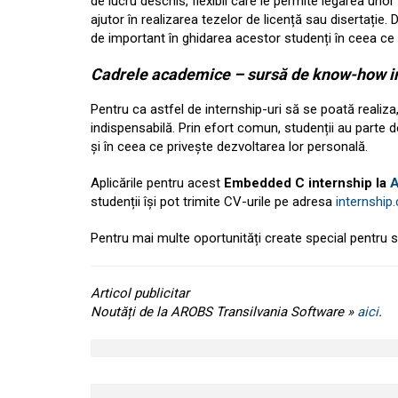
de lucru deschis, flexibil care le permite legarea unor p
ajutor în realizarea tezelor de licență sau disertație. 
de important în ghidarea acestor studenți în ceea ce 
Cadrele academice – sursă de know-how i
Pentru ca astfel de internship-uri să se poată realiz
indispensabilă. Prin efort comun, studenții au parte 
și în ceea ce privește dezvoltarea lor personală.
Aplicările pentru acest
Embedded C internship la
studenții își pot trimite CV-urile pe adresa
internship
Pentru mai multe oportunități create special pentru 
Articol publicitar
Noutăți de la AROBS Transilvania Software »
aici
.