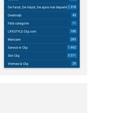
De Facut, De Vazut, De spus mai departe…
1.318
Destinații
43
Fără categorie
11
LIFESTYLE Cluj.com
180
Mancare
283
Servicii in Cluj
1.662
Stiri Cluj
5.371
Vremea la Cluj
29