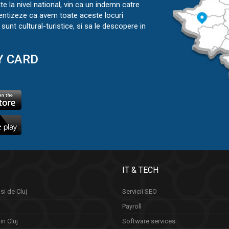
ate la nivel national, vin ca un indemn catre
ientizeze ca avem toate aceste locuri
sunt cultural-turistice, si sa le descopere in
Y CARD
IT & TECH
si de Cluj
Servicii SEO
Payroll
in Cluj
Software services