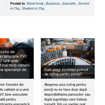
Postat în:
Advertorial
,
Business
,
Educatie
,
Servicii
in Cluj
,
Student in Cluj
restre din
și tâmplărie PVC
e? Iată unde
t mai mulți oameni
a specialiști de
Cum alegi sistemul potrivit
de cofraj pentru pereți?
nor ferestre din
Alegerea unui cofraj pentru
e calitate și a unei
pereți nu se face doar după
PVC bine executate
disponibilitatea panourilor sau
ială pentru
după suprafața care trebuie
eficiența energetică
turnată. Într-un șantier real,