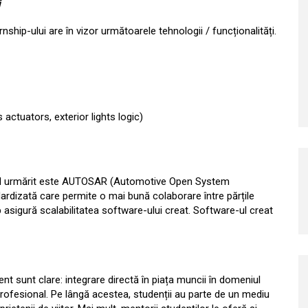
i
nship-ului are în vizor următoarele tehnologii / funcționalități.
 actuators, exterior lights logic)
rdul urmărit este AUTOSAR (Automotive Open System
ardizată care permite o mai bună colaborare între părțile
imp asigură scalabilitatea software-ului creat. Software-ul creat
nt sunt clare: integrare directă în piața muncii în domeniul
j profesional. Pe lângă acestea, studenții au parte de un mediu