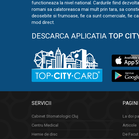
functioneaza la nivel national. Cardurile fiind dezvolt
romani sa calatoreasca mai mult prin tara, sa const
deosebite si frumoase, fie ca sunt comerciale, fie ca 
mod direct.
DESCARCA APLICATIA
TOP CIT
SERVICII
PAGINI
Cabinet Stomatologic Cluj
La doi pa
Centru Medical
Articole
Hernie de disc
De Facut 