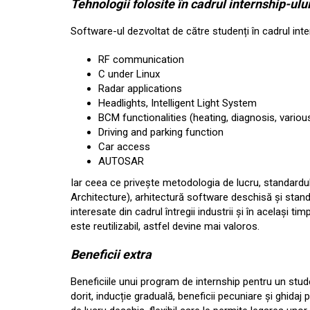
Tehnologii folosite în cadrul internship-ulu
Software-ul dezvoltat de către studenți în cadrul inter
RF communication
C under Linux
Radar applications
Headlights, Intelligent Light System
BCM functionalities (heating, diagnosis, various
Driving and parking function
Car access
AUTOSAR
Iar ceea ce privește metodologia de lucru, standa
Architecture), arhitectură software deschisă și stand
interesate din cadrul întregii industrii și în același t
este reutilizabil, astfel devine mai valoros.
Beneficii extra
Beneficiile unui program de internship pentru un stude
dorit, inducție graduală, beneficii pecuniare și ghida