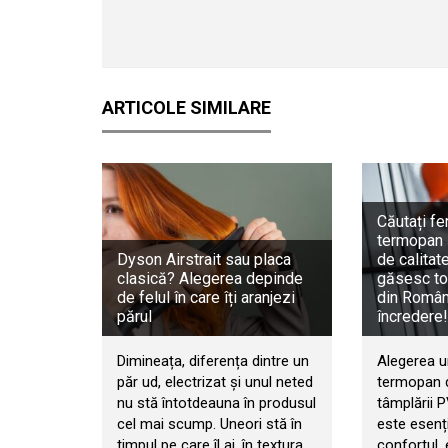
ARTICOLE SIMILARE
Căutați fe
termopan 
Dyson Airstrait sau placa
de calitat
clasică? Alegerea depinde
găsesc to
de felul în care îți aranjezi
din Români
părul
încredere!
Dimineața, diferența dintre un
Alegerea u
păr ud, electrizat și unul neted
termopan d
nu stă întotdeauna în produsul
tâmplării 
cel mai scump. Uneori stă în
este esenț
timpul pe care îl ai, în textura
confortul, 