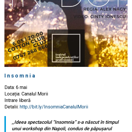
I n s o m n i a
Data: 6 mai
Locația: Canalul Morii
Intrare liberă
Detalii:
http://bit.ly/InsomniaCanalulMorii
,,Ideea spectacolul “Insomnia” s-a născut în timpul
unui workshop din Napoli, condus de păpușarul