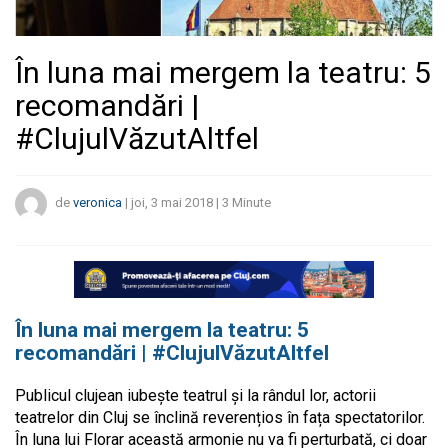
În luna mai mergem la teatru: 5
recomandări |
#ClujulVăzutAltfel
de
veronica
|
joi, 3 mai 2018
|
3
Minute
În luna mai mergem la teatru: 5
recomandări | #ClujulVăzutAltfel
Publicul clujean iubește teatrul și la rândul lor, actorii
teatrelor din Cluj se înclină reverențios în fața spectatorilor.
În luna lui Florar această armonie nu va fi perturbată, ci doar