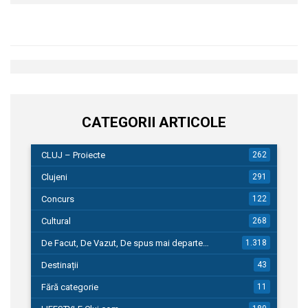
CATEGORII ARTICOLE
CLUJ – Proiecte
262
Clujeni
291
Concurs
122
Cultural
268
De Facut, De Vazut, De spus mai departe…
1.318
Destinații
43
Fără categorie
11