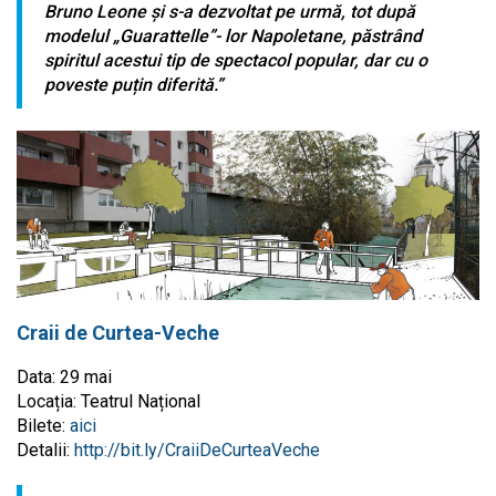
Bruno Leone și s-a dezvoltat pe urmă, tot după
modelul „Guarattelle”- lor Napoletane, păstrând
spiritul acestui tip de spectacol popular, dar cu o
poveste puțin diferită.”
Craii de Curtea-Veche
Data: 29 mai
Locația: Teatrul Național
Bilete:
aici
Detalii:
http://bit.ly/CraiiDeCurteaVeche