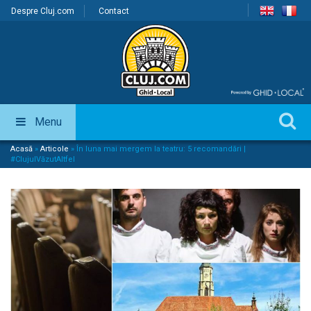
Despre Cluj.com
Contact
Menu
Acasă
»
Articole
»
În luna mai mergem la teatru: 5 recomandări |
#ClujulVăzutAltfel