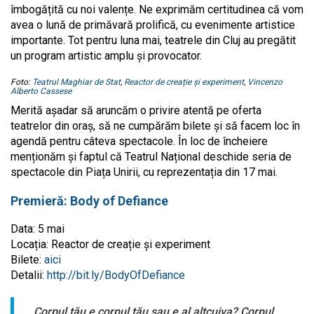
îmbogățită cu noi valențe. Ne exprimăm certitudinea că vom
avea o lună de primăvară prolifică, cu evenimente artistice
importante. Tot pentru luna mai, teatrele din Cluj au pregătit
un program artistic amplu și provocator.
Foto:
Teatrul Maghiar de Stat
,
Reactor de creație și experiment
,
Vincenzo
Alberto Cassese
Merită așadar să aruncăm o privire atentă pe oferta
teatrelor din oraș, să ne cumpărăm bilete și să facem loc în
agendă pentru câteva spectacole. În loc de încheiere
menționăm și faptul că Teatrul Național deschide seria de
spectacole din Piața Unirii, cu reprezentația din 17 mai.
Premieră: Body of Defiance
Data: 5 mai
Locația: Reactor de creație și experiment
Bilete:
aici
Detalii:
http://bit.ly/BodyOfDefiance
,,Corpul tău e corpul tău sau e al altcuiva? Corpul