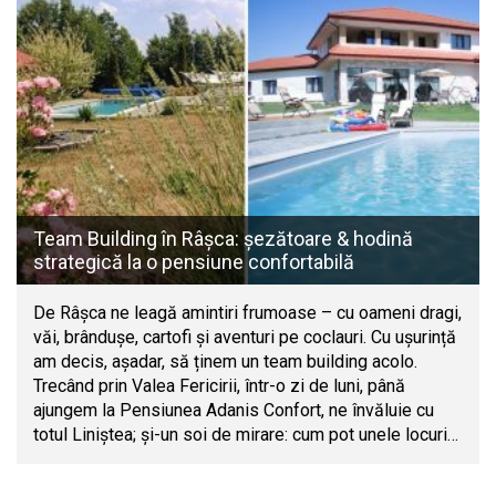
Team Building în Râșca: șezătoare & hodină
strategică la o pensiune confortabilă
De Râșca ne leagă amintiri frumoase – cu oameni dragi,
văi, brândușe, cartofi și aventuri pe coclauri. Cu ușurință
am decis, așadar, să ținem un team building acolo.
Trecând prin Valea Fericirii, într-o zi de luni, până
ajungem la Pensiunea Adanis Confort, ne învăluie cu
totul Liniștea; și-un soi de mirare: cum pot unele locuri…