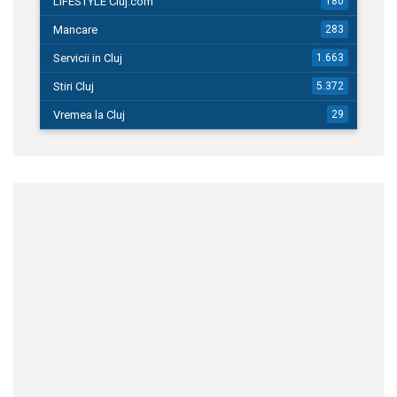
LIFESTYLE Cluj.com
180
Mancare
283
Servicii in Cluj
1.663
Stiri Cluj
5.372
Vremea la Cluj
29