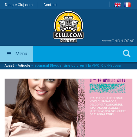
Despre Cluj.com
Contact
Menu
Acasă
»
Articole
»
Iepurașul Blogger vine cu premii la VIVO! Cluj-Napoca