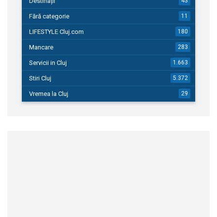
Destinații
43
Fără categorie
11
LIFESTYLE Cluj.com
180
Mancare
283
Servicii in Cluj
1.663
Stiri Cluj
5.372
Vremea la Cluj
29