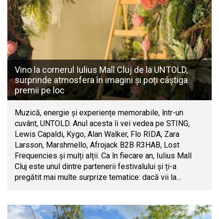
Vino la cornerul Iulius Mall Cluj de la UNTOLD,
surprinde atmosfera în imagini și poți câștiga
premii pe loc
Muzică, energie și experiențe memorabile, într-un
cuvânt, UNTOLD. Anul acesta îi vei vedea pe STING,
Lewis Capaldi, Kygo, Alan Walker, Flo RIDA, Zara
Larsson, Marshmello, Afrojack B2B R3HAB, Lost
Frequencies și mulți alții. Ca în fiecare an, Iulius Mall
Cluj este unul dintre partenerii festivalului și ți-a
pregătit mai multe surprize tematice: dacă vii la…