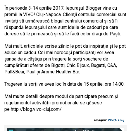
În perioada 3-14 aprilie 2017, Iepuraşul Blogger vine cu
premii la VIVO! Cluj-Napoca. Clienţii centrului comercial sunt
invitaţi să urmărească blogul centrului comercial şi să îi
răspundă iepuraşului care sunt ideile de cadouri pe care
doresc să le primească şi să le facă celor dragi de Paşti.
Mai mult, articolele scrise zilnic le pot da inspiraţie şi le pot
aduce un cadou. Cei mai norocoşi participanţi vor avea
şansa de a câştiga prin tragere la sorţi vouchere de
cumpărături oferite de Bigotti, Chic Bijoux, Bugatti, C&A,
Pull&Bear, Paul şi Arome Healthy Bar.
Tragerea la sorţi va avea loc în data de 15 aprilie, ora 14,00.
Mai multe detalii despre modul de participare precum şi
regulamentul activităţii promoţionale se găsesc
pe http://blog.vivo-cluj.com/
Imagini:
VIVO- Cluj
.