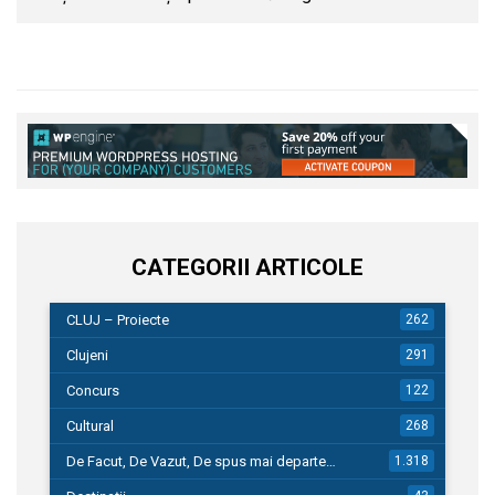
CATEGORII ARTICOLE
CLUJ – Proiecte
262
Clujeni
291
Concurs
122
Cultural
268
De Facut, De Vazut, De spus mai departe…
1.318