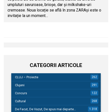
umpluturi savuroase, brioșe, dar și milkshake-uri
cremoase. Noua locație se află în zona ZARAși este o
invitație la un moment…
CATEGORII ARTICOLE
CLUJ – Proiecte
262
Clujeni
291
Concurs
122
Cultural
268
De Facut, De Vazut, De spus mai departe…
1.318