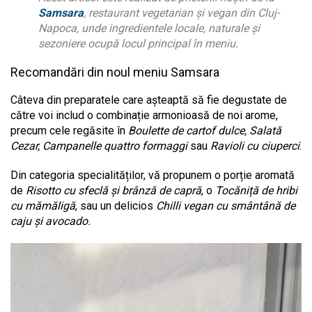
Samsara
, restaurant vegetarian și vegan din Cluj-
Napoca, unde ingredientele locale, naturale și
sezoniere ocupă locul principal în meniu.
Recomandări din noul meniu Samsara
Câteva din preparatele care așteaptă să fie degustate de
către voi includ o combinație armonioasă de noi arome,
precum cele regăsite în
Boulette de cartof dulce, Salată
Cezar, Campanelle quattro formaggi
sau
Ravioli cu ciuperci
.
Din categoria specialităților, vă propunem o porție aromată
de
Risotto cu sfeclă și brânză de capră
, o
Tocăniță de hribi
cu mămăligă
, sau un delicios
Chilli vegan cu smântână de
caju și avocado.