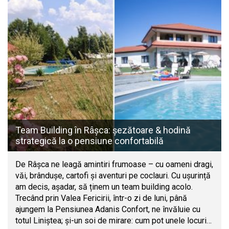
Team Building în Râșca: șezătoare & hodină
strategică la o pensiune confortabilă
De Râșca ne leagă amintiri frumoase – cu oameni dragi,
văi, brândușe, cartofi și aventuri pe coclauri. Cu ușurință
am decis, așadar, să ținem un team building acolo.
Trecând prin Valea Fericirii, într-o zi de luni, până
ajungem la Pensiunea Adanis Confort, ne învăluie cu
totul Liniștea; și-un soi de mirare: cum pot unele locuri…