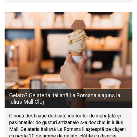
Gelato? Gelateria italiană La Romana a ajuns la
Iulius Mall Cluj!
O nouă destinație dedicată iubitorilor de înghețată și
pasionaților de gusturi artizanale s-a deschis în Iulius
Mall. Gelateria italiană La Romana îi așteaptă pe clujeni
cu peste 20 de arome de gelato, clătite cu diverse