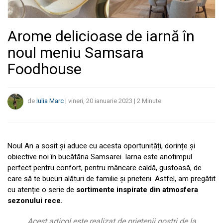
Arome delicioase de iarnă în
noul meniu Samsara
Foodhouse
de
Iulia Marc
|
vineri, 20 ianuarie 2023
|
2
Minute
Noul An a sosit și aduce cu acesta oportunități, dorințe și
obiective noi în bucătăria Samsarei. Iarna este anotimpul
perfect pentru confort, pentru mâncare caldă, gustoasă, de
care să te bucuri alături de familie și prieteni. Astfel, am pregătit
cu atenție o serie de
sortimente inspirate din atmosfera
sezonului rece.
Acest articol este realizat de prietenii noștri de la