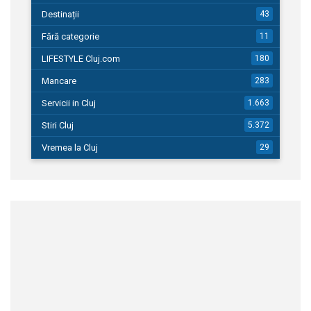
Destinații
43
Fără categorie
11
LIFESTYLE Cluj.com
180
Mancare
283
Servicii in Cluj
1.663
Stiri Cluj
5.372
Vremea la Cluj
29