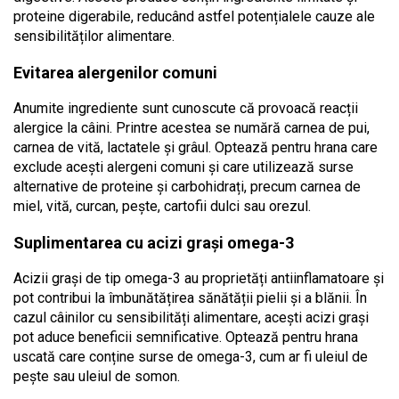
proteine digerabile, reducând astfel potențialele cauze ale
sensibilităților alimentare.
Evitarea alergenilor comuni
Anumite ingrediente sunt cunoscute că provoacă reacții
alergice la câini. Printre acestea se numără carnea de pui,
carnea de vită, lactatele și grâul. Optează pentru hrana care
exclude acești alergeni comuni și care utilizează surse
alternative de proteine și carbohidrați, precum carnea de
miel, vită, curcan, pește, cartofii dulci sau orezul.
Suplimentarea cu acizi grași omega-3
Acizii grași de tip omega-3 au proprietăți antiinflamatoare și
pot contribui la îmbunătățirea sănătății pielii și a blănii. În
cazul câinilor cu sensibilități alimentare, acești acizi grași
pot aduce beneficii semnificative. Optează pentru hrana
uscată care conține surse de omega-3, cum ar fi uleiul de
pește sau uleiul de somon.