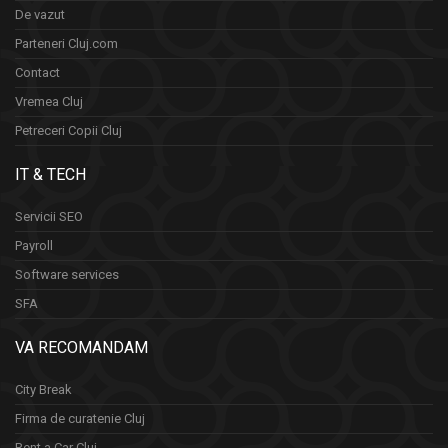
De vazut
Parteneri Cluj.com
Contact
Vremea Cluj
Petreceri Copii Cluj
IT & TECH
Servicii SEO
Payroll
Software services
SFA
VA RECOMANDAM
City Break
Firma de curatenie Cluj
Rent a Car Cluj