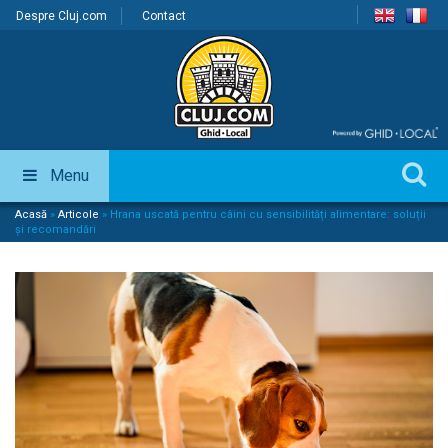
Despre Cluj.com
Contact
Menu
Acasă
»
Articole
»
Hrana uscată pentru câini cu sensibilități alimentare: soluții
și recomandări