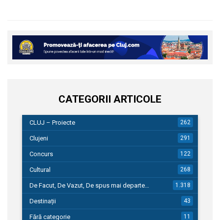
CATEGORII ARTICOLE
CLUJ – Proiecte
262
Clujeni
291
Concurs
122
Cultural
268
De Facut, De Vazut, De spus mai departe…
1.318
Destinații
43
Fără categorie
11