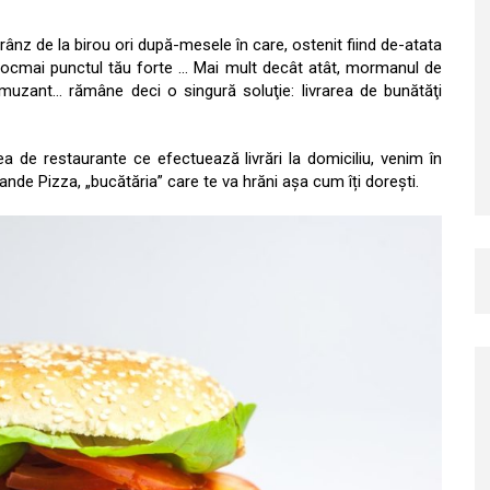
nz de la birou ori după-mesele în care, ostenit fiind de-atata
 tocmai punctul tău forte … Mai mult decât atât, mormanul de
muzant… rămâne deci o singură soluţie: livrarea de bunătăţi
nea de restaurante ce efectuează livrări la domiciliu, venim în
nde Pizza, „bucătăria” care te va hrăni așa cum îți dorești.