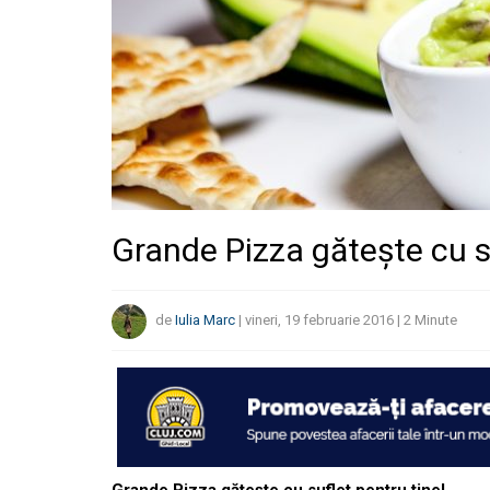
Grande Pizza găteşte cu su
de
Iulia Marc
|
vineri, 19 februarie 2016
|
2
Minute