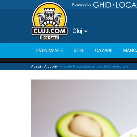
Cluj
EVENIMENTE
ȘTIRI
CAZARE
MANC
Acasă
»
Articole
»
Grande Pizza găteşte cu suflet pentru tine!