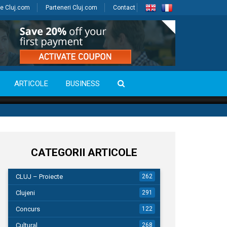
e Cluj.com
Parteneri Cluj.com
Contact
ARTICOLE
BUSINESS
CATEGORII ARTICOLE
CLUJ – Proiecte
262
Clujeni
291
Concurs
122
Cultural
268