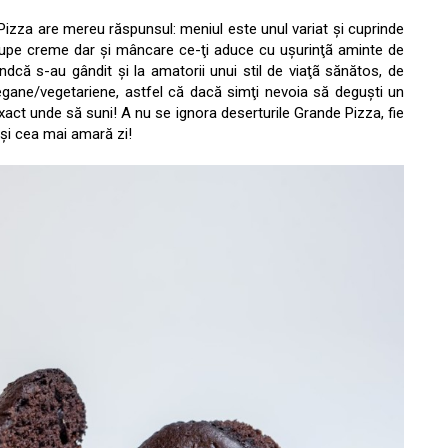
 Pizza are mereu răspunsul: meniul este unul variat şi cuprinde
 supe creme dar şi mâncare ce-ţi aduce cu uşurinţã aminte de
Fiindcă s-au gândit şi la amatorii unui stil de viaţã sănătos, de
gane/vegetariene, astfel că dacă simţi nevoia să deguşti un
t unde să suni! A nu se ignora deserturile Grande Pizza, fie
i şi cea mai amară zi!