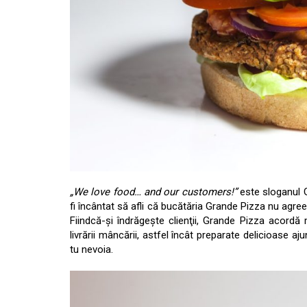
„We love food… and our customers!”
este sloganul G
fi încântat să afli că bucătăria Grande Pizza nu agree
Fiindcă-şi îndrăgeşte clienţii, Grande Pizza acordă m
livrării mâncării, astfel încât preparate delicioase a
tu nevoia.