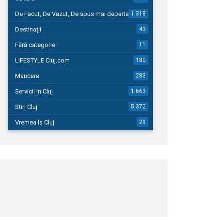
De Facut, De Vazut, De spus mai departe…
1.318
Destinații
43
Fără categorie
11
LIFESTYLE Cluj.com
180
Mancare
283
Servicii in Cluj
1.663
Stiri Cluj
5.372
Vremea la Cluj
29