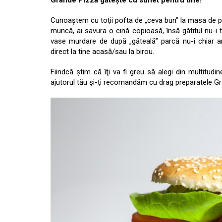
Grande Pizza găteşte cu suflet pentru tine!
Cunoaştem cu toţii pofta de „ceva bun” la masa de prâ
muncă, ai savura o cină copioasă, însă gătitul nu-i
vase murdare de după „găteală” parcă nu-i chiar a
direct la tine acasă/sau la birou.
Fiindcă ştim că îţi va fi greu să alegi din multitudi
ajutorul tău şi-ţi recomandăm cu drag preparatele Gra