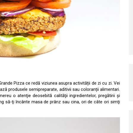
rande Pizza ce redă viziunea asupra activității de zi cu zi. Vei
ază produsele semipreparate, aditivii sau coloranții alimentari.
ereu o atenţie deosebită calităţii ingredientelor, pregătirii şi
jung să-ţi încânte masa de prânz sau cina, ori de câte ori simţi