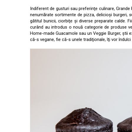
Indiferent de gusturi sau preferinţe culinare, Grande
nenumãrate sortimente de pizza, delicioşi burgeri,
gătitul bunicii, ciorbiţe şi diverse preparate calde. 
curând au introdus o nouă categorie de produse ve
Home-made Guacamole sau un Veggie Burger, ştii exac
că-s vegane, fie că-s unele tradiţionale, îţi vor îndulc