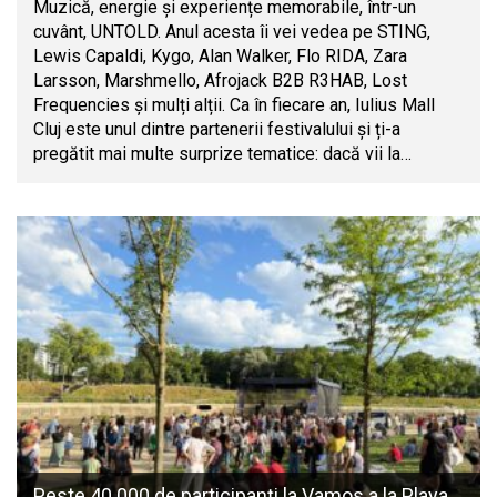
Muzică, energie și experiențe memorabile, într-un
cuvânt, UNTOLD. Anul acesta îi vei vedea pe STING,
Lewis Capaldi, Kygo, Alan Walker, Flo RIDA, Zara
Larsson, Marshmello, Afrojack B2B R3HAB, Lost
Frequencies și mulți alții. Ca în fiecare an, Iulius Mall
Cluj este unul dintre partenerii festivalului și ți-a
pregătit mai multe surprize tematice: dacă vii la…
Peste 40.000 de participanți la Vamos a la Playa