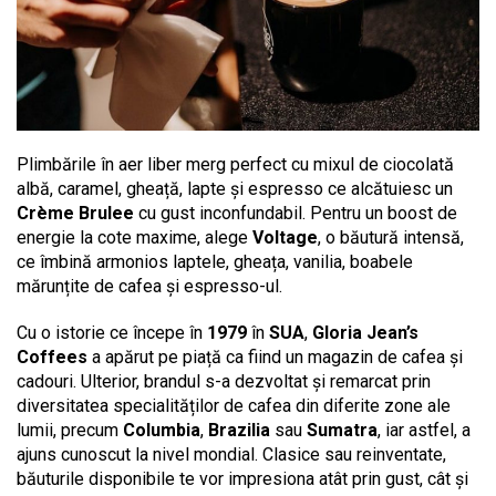
Plimbările în aer liber merg perfect cu mixul de ciocolată
albă, caramel, gheață, lapte și espresso ce alcătuiesc un
Crème Brulee
cu gust inconfundabil. Pentru un boost de
energie la cote maxime, alege
Voltage
, o băutură intensă,
ce îmbină armonios laptele, gheața, vanilia, boabele
mărunțite de cafea și espresso-ul.
Cu o istorie ce începe în
1979
în
SUA
,
Gloria Jean’s
Coffees
a apărut pe piață ca fiind un magazin de cafea și
cadouri. Ulterior, brandul s-a dezvoltat și remarcat prin
diversitatea specialităților de cafea din diferite zone ale
lumii, precum
Columbia
,
Brazilia
sau
Sumatra
, iar astfel, a
ajuns cunoscut la nivel mondial. Clasice sau reinventate,
băuturile disponibile te vor impresiona atât prin gust, cât și