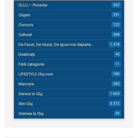
CLUJ – Proiecte
262
Clujeni
291
Concurs
122
Cultural
268
De Facut, De Vazut, De spus mai departe…
1.318
Destinații
43
Fără categorie
11
LIFESTYLE Cluj.com
180
Mancare
283
Servicii in Cluj
1.663
Stiri Cluj
5.372
Vremea la Cluj
29