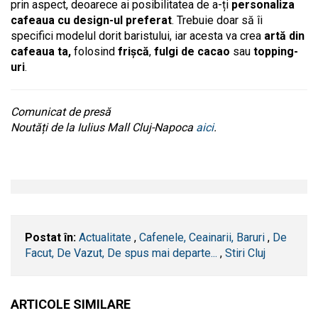
prin aspect, deoarece ai posibilitatea de a-ți
personaliza
cafeaua cu design-ul preferat
. Trebuie doar să îi
specifici modelul dorit baristului, iar acesta va crea
artă din
cafeaua ta,
folosind
frișcă
,
fulgi de cacao
sau
topping-
uri
.
Comunicat de presă
Noutăți de la Iulius Mall Cluj-Napoca
aici
.
Postat în:
Actualitate
,
Cafenele, Ceainarii, Baruri
,
De
Facut, De Vazut, De spus mai departe...
,
Stiri Cluj
ARTICOLE SIMILARE