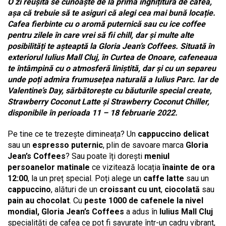
O zi reușită se cunoaște de la prima înghițitură de cafea
,
așa că trebuie să te asiguri că alegi cea mai bună locație.
Cafea fierbinte cu o aromă puternică sau cu ice coffee
pentru zilele în care vrei să fii chill, dar și multe alte
posibilități te așteaptă la Gloria Jean’s Coffees. Situată în
exteriorul Iulius Mall Cluj, în Curtea de Onoare, cafeneaua
te întâmpină cu o atmosferă liniștită, dar și cu un separeu
unde poți admira frumusețea naturală a Iulius Parc. Iar de
Valentine’s Day, sărbătorește cu băuturile special create,
Strawberry Coconut Latte și Strawberry Coconut Chiller,
disponibile în perioada 11 – 18 februarie 2022.
Pe tine ce te trezește dimineața? Un
cappuccino
delicat
sau un
espresso
puternic
, plin de savoare marca
Gloria
Jean’s Coffees
? Sau poate îți dorești
meniul
persoanelor matinale
ce vizitează locația
înainte de ora
12:00
, la un preț special. Poți alege un
caffe latte
sau un
cappuccino
, alături de un
croissant
cu unt
,
ciocolată
sau
pain au chocolat
. Cu
peste 1000 de cafenele la nivel
mondial, Gloria Jean’s Coffees
a adus în
Iulius Mall Cluj
specialități de cafea ce pot fi savurate într-un cadru vibrant,