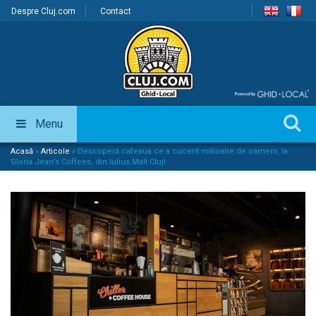
Despre Cluj.com
Contact
Menu
Acasă
»
Articole
»
Descoperă cafeaua ce a cucerit milioane de oameni, la
Gloria Jean’s Coffees, din Iulius Mall Cluj!