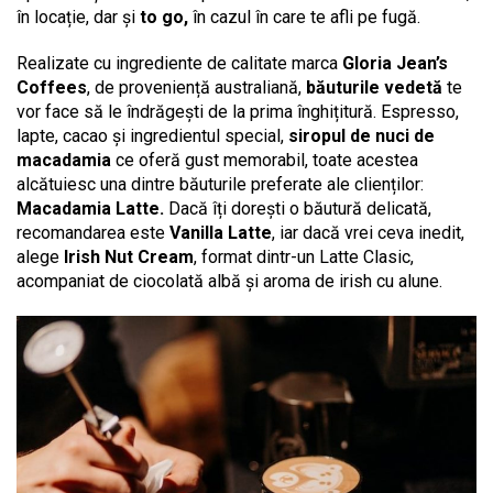
în locație, dar și
to go,
în cazul în care te afli pe fugă.
Realizate cu ingrediente de calitate marca
Gloria Jean’s
Coffees
, de proveniență australiană,
băuturile vedetă
te
vor face să le îndrăgești de la prima înghițitură. Espresso,
lapte, cacao și ingredientul special,
siropul de nuci de
macadamia
ce oferă gust memorabil, toate acestea
alcătuiesc una dintre băuturile preferate ale clienților:
Macadamia Latte.
Dacă îți dorești o băutură delicată,
recomandarea este
Vanilla Latte
, iar dacă vrei ceva inedit,
alege
Irish Nut Cream
, format dintr-un Latte Clasic,
acompaniat de ciocolată albă și aroma de irish cu alune.