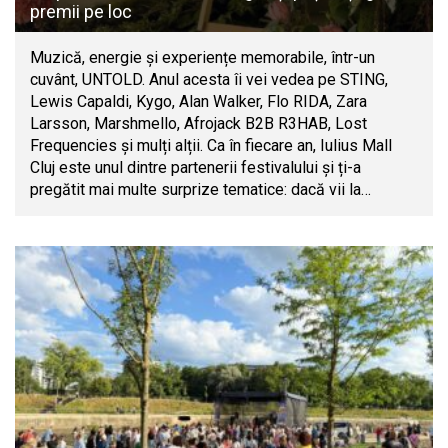
premii pe loc
Muzică, energie și experiențe memorabile, într-un
cuvânt, UNTOLD. Anul acesta îi vei vedea pe STING,
Lewis Capaldi, Kygo, Alan Walker, Flo RIDA, Zara
Larsson, Marshmello, Afrojack B2B R3HAB, Lost
Frequencies și mulți alții. Ca în fiecare an, Iulius Mall
Cluj este unul dintre partenerii festivalului și ți-a
pregătit mai multe surprize tematice: dacă vii la…