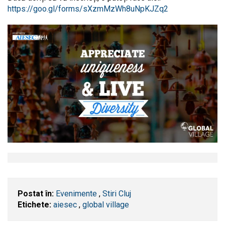
https://goo.gl/forms/sXzmMzWh8uNpKJZq2
Postat în:
Evenimente
,
Stiri Cluj
Etichete:
aiesec
,
global village