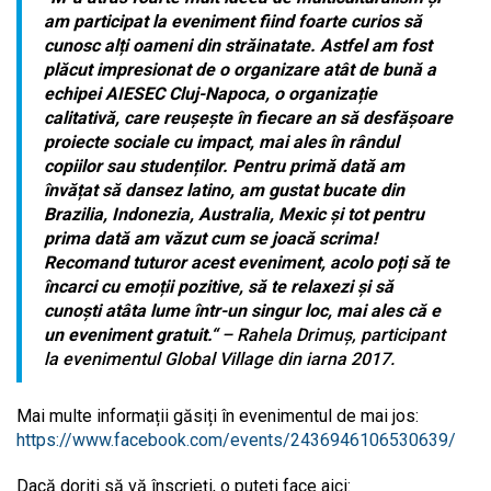
am participat la eveniment fiind foarte curios să
cunosc alți oameni din străinatate. Astfel am fost
plăcut impresionat de o organizare atât de bună a
echipei AIESEC Cluj-Napoca, o organizație
calitativă, care reușește în fiecare an să desfășoare
proiecte sociale cu impact, mai ales în rândul
copiilor sau studenților. Pentru primă dată am
învățat să dansez latino, am gustat bucate din
Brazilia, Indonezia, Australia, Mexic și tot pentru
prima dată am văzut cum se joacă scrima!
Recomand tuturor acest eveniment, acolo poți să te
încarci cu emoții pozitive, să te relaxezi și să
cunoști atâta lume într-un singur loc, mai ales că e
un eveniment gratuit.“
– Rahela Drimuș, participant
la evenimentul Global Village din iarna 2017.
Mai multe informații găsiți în evenimentul de mai jos:
https://www.facebook.com/events/2436946106530639/
Dacă doriți să vă înscrieți, o puteți face aici: