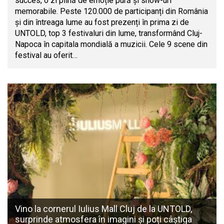
succes, o zi plină de emoție pură și show-uri
memorabile. Peste 120.000 de participanți din România
și din întreaga lume au fost prezenți în prima zi de
UNTOLD, top 3 festivaluri din lume, transformând Cluj-
Napoca în capitala mondială a muzicii. Cele 9 scene din
festival au oferit…
Vino la cornerul Iulius Mall Cluj de la UNTOLD,
surprinde atmosfera în imagini și poți câștiga