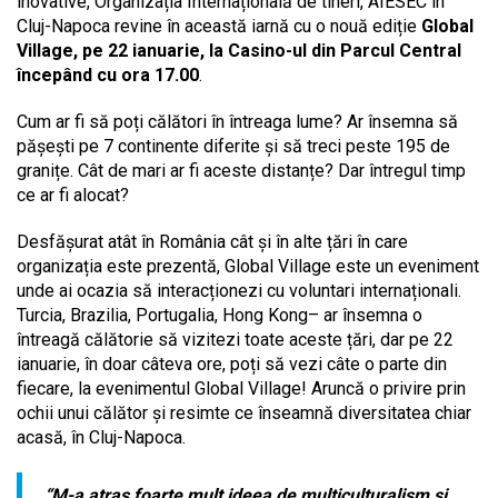
inovative, Organizația Internațională de tineri, AIESEC în
Cluj-Napoca revine în această iarnă cu o nouă ediție
Global
Village, pe 22 ianuarie, la Casino-ul din Parcul Central
începând cu ora 17.00
.
Cum ar fi să poți călători în întreaga lume? Ar însemna să
pășești pe 7 continente diferite și să treci peste 195 de
granițe. Cât de mari ar fi aceste distanțe? Dar întregul timp
ce ar fi alocat?
Desfășurat atât în România cât și în alte țări în care
organizația este prezentă, Global Village este un eveniment
unde ai ocazia să interacționezi cu voluntari internaționali.
Turcia, Brazilia, Portugalia, Hong Kong– ar însemna o
întreagă călătorie să vizitezi toate aceste țări, dar pe 22
ianuarie, în doar câteva ore, poți să vezi câte o parte din
fiecare, la evenimentul Global Village! Aruncă o privire prin
ochii unui călător și resimte ce înseamnă diversitatea chiar
acasă, în Cluj-Napoca.
“M-a atras foarte mult ideea de multiculturalism și