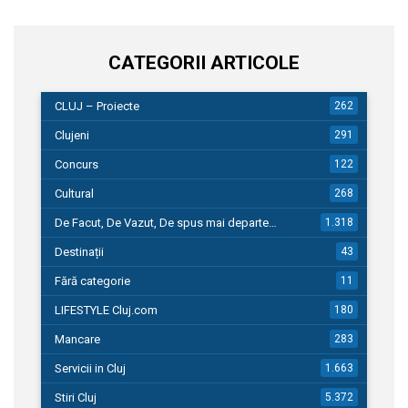
CATEGORII ARTICOLE
CLUJ – Proiecte
262
Clujeni
291
Concurs
122
Cultural
268
De Facut, De Vazut, De spus mai departe…
1.318
Destinații
43
Fără categorie
11
LIFESTYLE Cluj.com
180
Mancare
283
Servicii in Cluj
1.663
Stiri Cluj
5.372