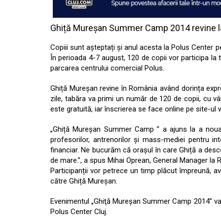
Ghiță Mureșan Summer Camp 2014 revine l
Copiii sunt așteptați și anul acesta la Polus Center 
În perioada 4-7 august, 120 de copii vor participa 
parcarea centrului comercial Polus.
Ghiță Mureșan revine în România având dorința expre
zile, tabăra va primi un număr de 120 de copii, cu vâr
este gratuită, iar înscrierea se face online pe site-u
„Ghiță Mureșan Summer Camp ” a ajuns la a noua ed
profesorilor, antrenorilor și mass-mediei pentru int
financiar. Ne bucurăm că orașul în care Ghiță a desc
de mare.”, a spus Mihai Oprean, General Manager la R
Participanții vor petrece un timp plăcut împreună, 
către Ghiță Mureșan.
Evenimentul „Ghiţă Mureşan Summer Camp 2014” va av
Polus Center Cluj.