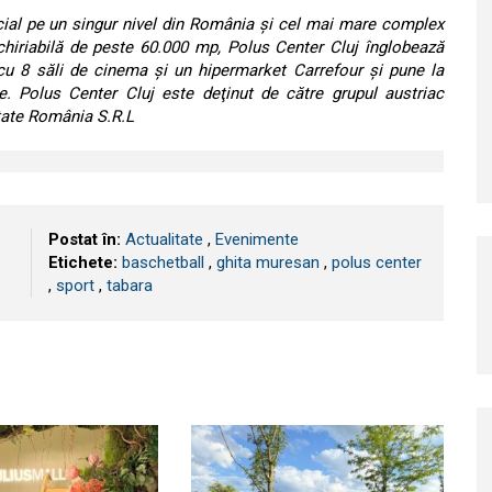
ial pe un singur nivel din România şi cel mai mare complex
nchiriabilă de peste 60.000 mp, Polus Center Cluj înglobează
cu 8 săli de cinema şi un hipermarket Carrefour şi pune la
re. Polus Center Cluj este deţinut de către grupul austriac
tate România S.R.L
Postat în:
Actualitate
,
Evenimente
Etichete:
baschetball
,
ghita muresan
,
polus center
,
sport
,
tabara