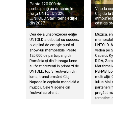
Peste 120.000 de
participanți au deschis în
Vino la co
forță UNTOLD 2026.
Cluj de l
„UNTOLD Star”, tema ediției
atmosfera 
din 2027
câștiga pr
Cea de-a unsprezecea ediție
Muzică, en
UNTOLD a debutat cu succes,
memorabile
o zi plină de emoție pură și
UNTOLD. An
show-uri memorabile. Peste
vedea pe 
120.000 de participanți din
Capaldi, Ky
România și din întreaga lume
RIDA, Zara
au fost prezenți în prima zi de
Marshmello
UNTOLD, top 3 festivaluri din
R3HAB, Los
lume, transformând Cluj-
mulți alții.
Napoca în capitala mondială a
Iulius Mall
muzicii. Cele 9 scene din
partenerii f
festival au oferit…
pregătit m
tematice: d