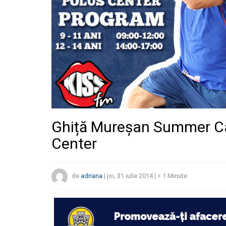
Ghiță Mureșan Summer Ca
Center
de
adriana
|
joi, 31 iulie 2014
|
< 1
Minute