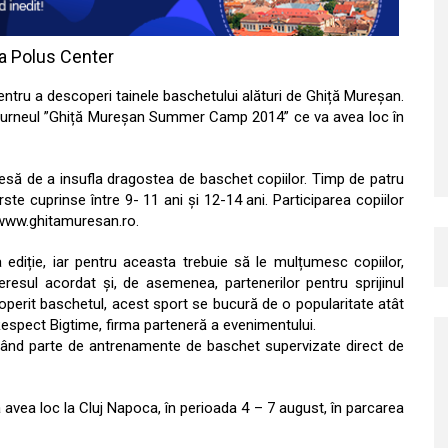
a Polus Center
pentru a descoperi tainele baschetului alături de Ghiță Mureșan.
la turneul ”Ghiță Mureșan Summer Camp 2014” ce va avea loc în
să de a insufla dragostea de baschet copiilor. Timp de patru
ste cuprinse între 9- 11 ani și 12-14 ani. Participarea copiilor
l www.ghitamuresan.ro.
iție, iar pentru aceasta trebuie să le mulțumesc copiilor,
eresul acordat și, de asemenea, partenerilor pentru sprijinul
operit baschetul, acest sport se bucură de o popularitate atât
espect Bigtime, firma parteneră a evenimentului.
având parte de antrenamente de baschet supervizate direct de
ea loc la Cluj Napoca, în perioada 4 – 7 august, în parcarea