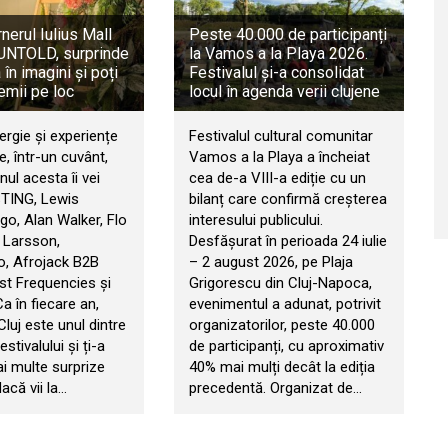
rnerul Iulius Mall
Peste 40.000 de participanți
a UNTOLD, surprinde
la Vamos a la Playa 2026.
în imagini și poți
Festivalul și-a consolidat
emii pe loc
locul în agenda verii clujene
ergie și experiențe
Festivalul cultural comunitar
, într-un cuvânt,
Vamos a la Playa a încheiat
ul acesta îi vei
cea de-a VIII-a ediție cu un
STING, Lewis
bilanț care confirmă creșterea
go, Alan Walker, Flo
interesului publicului.
 Larsson,
Desfășurat în perioada 24 iulie
, Afrojack B2B
– 2 august 2026, pe Plaja
t Frequencies și
Grigorescu din Cluj-Napoca,
 Ca în fiecare an,
evenimentul a adunat, potrivit
 Cluj este unul dintre
organizatorilor, peste 40.000
estivalului și ți-a
de participanți, cu aproximativ
ai multe surprize
40% mai mulți decât la ediția
acă vii la…
precedentă. Organizat de…