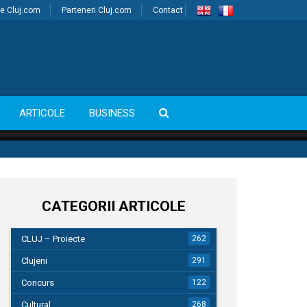
e Cluj.com
Parteneri Cluj.com
Contact
ARTICOLE
BUSINESS
CATEGORII ARTICOLE
CLUJ – Proiecte
262
Clujeni
291
Concurs
122
Cultural
268