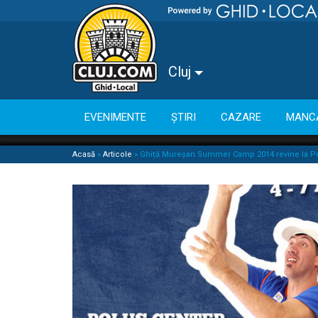
Cluj
EVENIMENTE
ȘTIRI
CAZARE
MANC
Acasă
»
Articole
»
Ghiță Mureșan Summer Camp 2014 revine la Po