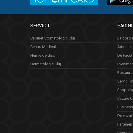
SERVICII
PAGINI
Cabinet Stomatologic Cluj
La doi pa
Centru Medical
Articole
Hernie de disc
De Facut 
Dermatologie Cluj
Eveniment
Restauran
Servicii i
Shopping
Cazare Cl
Business 
De vazut
Parteneri
Contact