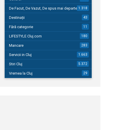
De Facut, De Vazut, De spus mai departe…
1.318
Destinații
43
Fără categorie
11
LIFESTYLE Cluj.com
180
Mancare
283
Servicii in Cluj
1.663
Stiri Cluj
5.372
Vremea la Cluj
29