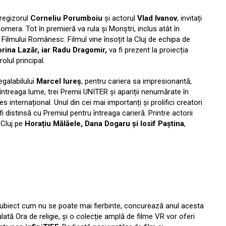
 regizorul
Corneliu Porumboiu
și actorul
Vlad Ivanov
, invitați
omera. Tot în premieră va rula și Monștri, inclus atât în
e Filmului Românesc. Filmul vine însoțit la Cluj de echipa de
orina Lazăr, iar Radu Dragomir,
va fi prezent la proiecția
rolul principal.
egalabilului
Marcel Iureș
, pentru cariera sa impresionantă,
întreaga lume, trei Premii UNITER și apariții nenumărate în
internațional. Unul din cei mai importanți și prolifici creatori
istinsă cu Premiul pentru întreaga carieră. Printre actorii
a Cluj pe
Horațiu Mălăele, Dana Dogaru și Iosif Paștina
,
i subiect cum nu se poate mai fierbinte, concurează anul acesta
ulată Ora de religie, și o colecție amplă de filme VR vor oferi