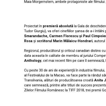
Maia Morgernstern, ambele protagoniste ale filmului.
Proiectat în
premieră
absolută
la Gala de deschidere
Tudor Giurgiu), va oferi cinefililor șansa de a-i întâln
Smarandache, Carmen Florescu și Paul Cimpoie
Rosa
și
scriitorul Marin Mălaicu-Hondrari
, autorul
Regizorul, producătorul și criticul canadian distins c
data aceasta în calitate de membru al juriului Competi
Anthology
, cel mai recent film pe care îl semnează, 
Cu peste 30 de ani de experiență în industria filmului
al Festivalului de la Macao, va face parte la rândul său 
Transilvania, alături de producătoarea croată
Anita 
care semnează, printre alte titluri de succes prezentat
Zilelor Filmului Românesc la TIFF 2018, trei premii Go