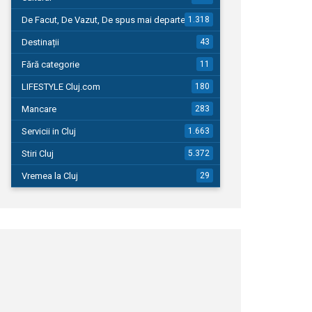
De Facut, De Vazut, De spus mai departe…
1.318
Destinații
43
Fără categorie
11
LIFESTYLE Cluj.com
180
Mancare
283
Servicii in Cluj
1.663
Stiri Cluj
5.372
Vremea la Cluj
29