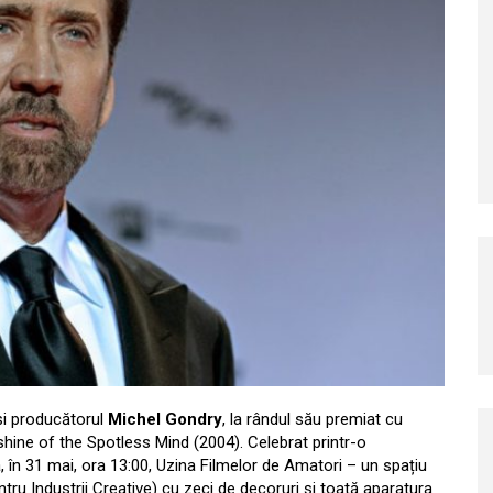
 și producătorul
Michel Gondry
, la rândul său premiat cu
nshine of the Spotless Mind (2004). Celebrat printr-o
, în 31 mai, ora 13:00, Uzina Filmelor de Amatori – un spațiu
ru Industrii Creative) cu zeci de decoruri și toată aparatura