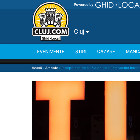
Cluj
EVENIMENTE
ȘTIRI
CAZARE
MANC
Acasă
»
Articole
»
Începe cea de-a 18-a ediție a Festivalului Inter