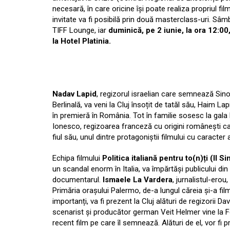
necesară, în care oricine își poate realiza propriul film
invitate va fi posibilă prin două masterclass-uri. Sâmbă
TIFF Lounge, iar
duminică, pe 2 iunie, la ora 12:00
la Hotel Platinia.
Nadav Lapid
, regizorul israelian care semnează Sin
Berlinală, va veni la Cluj însoțit de tatăl său, Haim Lap
în premieră în România. Tot în familie sosesc la gala 
Ionesco, regizoarea franceză cu origini românești c
fiul său, unul dintre protagoniștii filmului cu caracte
Echipa filmului
Politica italiană pentru to(n)ți (Il 
un scandal enorm în Italia, va împărtăși publicului di
documentarul.
Ismaele La Vardera
, jurnalistul-erou
Primăria orașului Palermo, de-a lungul căreia și-a fil
importanți, va fi prezent la Cluj alături de regizorii D
scenarist și producător german Veit Helmer vine la Fes
recent film pe care îl semnează. Alături de el, vor fi p