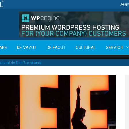
Despr
ARE
DE VAZUT
DE FACUT
CULTURAL
SERVICII
național de Film Transilvania