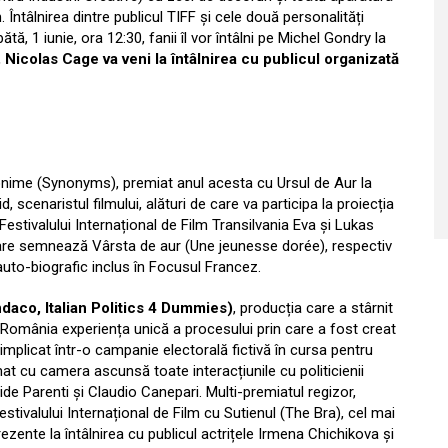
. Întâlnirea dintre publicul TIFF și cele două personalități
tă, 1 iunie, ora 12:30, fanii îl vor întâlni pe Michel Gondry la
, Nicolas Cage va veni la întâlnirea cu publicul organizată
onime (Synonyms), premiat anul acesta cu Ursul de Aur la
id, scenaristul filmului, alături de care va participa la proiecția
Festivalului Internațional de Film Transilvania Eva și Lukas
are semnează Vârsta de aur (Une jeunesse dorée), respectiv
r auto-biografic inclus în Focusul Francez.
Sindaco, Italian Politics 4 Dummies)
, producția care a stârnit
n România experiența unică a procesului prin care a fost creat
, implicat într-o campanie electorală fictivă în cursa pentru
mat cu camera ascunsă toate interacțiunile cu politicienii
avide Parenti și Claudio Canepari. Multi-premiatul regizor,
tivalului Internațional de Film cu Sutienul (The Bra), cel mai
rezente la întâlnirea cu publicul actrițele Irmena Chichikova și