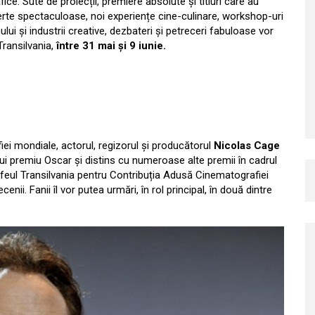
fice. Sute de proiecții, premiere absolute și titluri care au
certe spectaculoase, noi experiențe cine-culinare, workshop-uri
lui și industrii creative, dezbateri și petreceri fabuloase vor
Transilvania,
între 31 mai și 9 iunie.
iei mondiale, actorul, regizorul și producătorul
Nicolas Cage
 unui premiu Oscar și distins cu numeroase alte premii în cadrul
Trofeul Transilvania pentru Contribuția Adusă Cinematografiei
ii. Fanii îl vor putea urmări, în rol principal, în două dintre