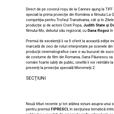
Direct de pe covorul roșu de la Cannes ajung la TIFF
speciali la prima proiecție din România a filmului La G
competiția pentru Trofeul Transilvania, cât și în Zilel
producție și de actorii Cristi Popa,
Judith State și D
filmului Mo, debutul său regizoral, cu
Dana Rogoz
în 
Premiul de excelență îi va fi oferit la această ediție in
marcată de zeci de roluri interpretate pe scenele din 
producții cinematografice care s-au bucurat de succes 
de costume de film din Romania, Oana Păunescu va fi d
români foarte iubiți de public, cinefilii îi vor reîntâlni l
prezenți la proiecția specială Moromeții 2.
SECȚIUNI
Nouă titluri recente și tot atâtea viziuni asupra unu
pentru premiul
FIPRESCI
, în secțiunea tematică intit