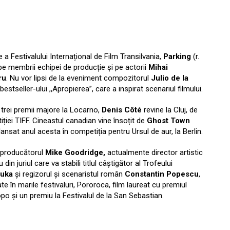
 a Festivalului Internațional de Film Transilvania,
Parking
(r.
i pe membrii echipei de producție și pe actorii
Mihai
ru
. Nu vor lipsi de la eveniment compozitorul
Julio de la
 bestseller-ului ,,Apropierea’’, care a inspirat scenariul filmului.
u trei premii majore la Locarno,
Denis Côté
revine la Cluj, de
ției TIFF. Cineastul canadian vine însoțit de
Ghost Town
lansat anul acesta în competiția pentru Ursul de aur, la Berlin.
, producătorul
Mike Goodridge,
actualmente director artistic
din juriul care va stabili titlul câștigător al Trofeului
Juka
și regizorul și scenaristul român
Constantin Popescu
,
e în marile festivaluri, Pororoca, film laureat cu premiul
po și un premiu la Festivalul de la San Sebastian.