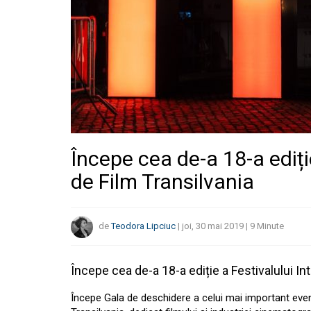
Începe cea de-a 18-a ediți
de Film Transilvania
de
Teodora Lipciuc
|
joi, 30 mai 2019
|
9
Minute
Începe cea de-a 18-a ediție a Festivalului In
Începe Gala de deschidere a celui mai important even