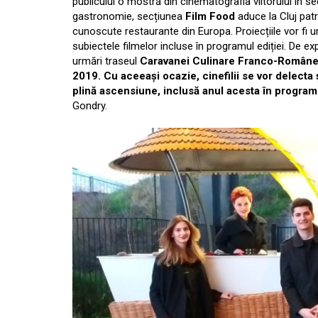
publicului o mostră din cinematografia viitorului în s
gastronomie, secțiunea
Film Food
aduce la Cluj patr
cunoscute restaurante din Europa. Proiecțiile vor fi 
subiectele filmelor incluse în programul ediției. De e
urmări traseul
Caravanei Culinare Franco-Române,
2019. Cu aceeași ocazie, cinefilii se vor delecta
plină ascensiune, inclusă anul acesta în program
Gondry.