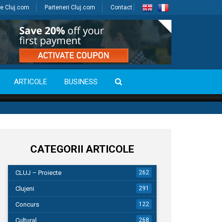
e Cluj.com
Parteneri Cluj.com
Contact
ARTICOLE
BUSINESS
CATEGORII ARTICOLE
CLUJ – Proiecte
262
Clujeni
291
Concurs
122
Cultural
268