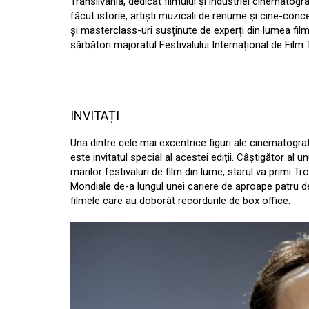
Transilvania, dedicat filmului și industriei cinematogra
făcut istorie, artiști muzicali de renume și cine-con
și masterclass-uri susținute de experți din lumea filmu
sărbători majoratul Festivalului Internațional de Film 
INVITAȚI
Una dintre cele mai excentrice figuri ale cinematograf
este invitatul special al acestei ediții. Câștigător al
marilor festivaluri de film din lume, starul va primi 
Mondiale de-a lungul unei cariere de aproape patru decen
filmele care au doborât recordurile de box office.