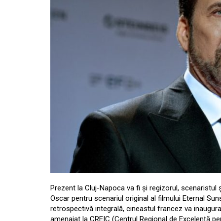
Prezent la Cluj-Napoca va fi și regizorul, scenaristul
Oscar pentru scenariul original al filmului Eternal Su
retrospectivă integrală, cineastul francez va inaugura
amenajat la CREIC (Centrul Regional de Excelență pent