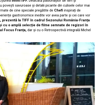
ecțiunea
infiniTIFF.
Dedicată pasionaților de film și
u povești savuroase și detalii picante din culisele celor mai
urmate de cine speciale pregătite de
Chefi
inspirați de
xperiențe gastronomice inedite vor avea parte și cei care vor
 prezentă la TIFF în cadrul Sezonului România-Franța
 și cu o amplă selecție de filme semnate de regizori în
ul Focus Franța,
dar și cu o Retrospectivă integrală Michel